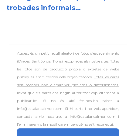
trobades informals...
Aquest és un petit recull aleatori de
fotos d'esdeveniments
(Diades, Sant Jordis, Tions) recopilades als nostre sites. Totes
les fotos són de producció pròpia o extretes de webs
públiques amb permís dels organitzadors.
Totes les cares
dels menors han d'aparèixer pixelades o distorsionades
,
llevat que els pares ens hagin autoritzar explícitament a
publicar-les. Si no és així fes-nos-ho saber a
info@catalansalmon.com. Si hi surts i no vols aparèixer,
contacta amb nosaltres a info@catalansalmon.com i
l'eliminarem o la modificarem perquè no se't reconegui.