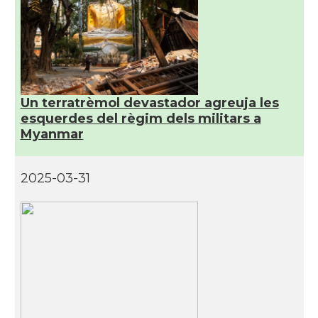
Un terratrèmol devastador agreuja les
esquerdes del règim dels militars a
Myanmar
2025-03-31