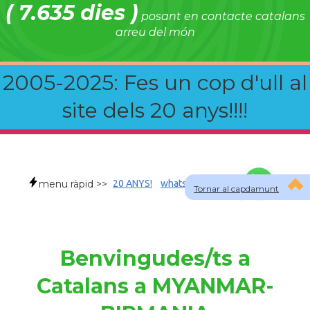
( 7.635 dies )
posant en contacte catalans
arreu del món
2005-2025: Fes un cop d'ull al
site dels 20 anys!!!!
menu ràpid >>
20 ANYS!
whatsapp
faqs
Tornar al capdamunt
Benvingudes/ts a
Catalans a MYANMAR-