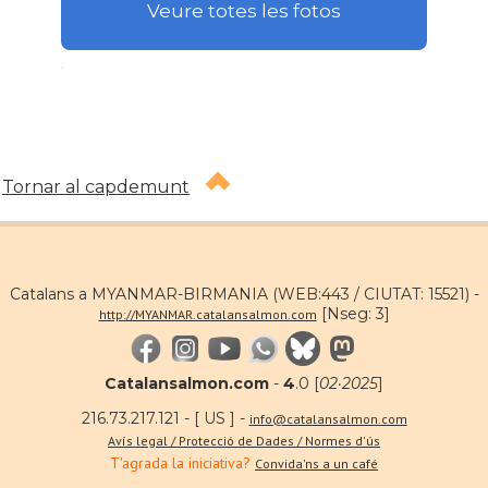
Veure totes les fotos
.
Tornar al capdemunt
Catalans a MYANMAR-BIRMANIA (WEB:443 / CIUTAT: 15521) -
[Nseg: 3]
http://MYANMAR.catalansalmon.com
Catalansalmon.com
-
4
.0 [
02·2025
]
216.73.217.121 - [ US ] -
info@catalansalmon.com
Avís legal / Protecció de Dades / Normes d'ús
T'agrada la iniciativa?
Convida'ns a un café