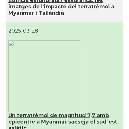
Edificis esfondrats i esvorancs: les
imatges de l'impacte del terratrèmol a
Myanmar i Tailàndia
2025-03-28
Un terratrèmol de magnitud 7,7 amb
epicentre a Myanmar sacseja el sud-est
asiàtic