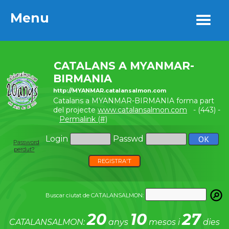
Menu
Menu
CATALANS A MYANMAR-
BIRMANIA
http://MYANMAR.catalansalmon.com
Catalans a MYANMAR-BIRMANIA forma part
del projecte
www.catalansalmon.com
- (443) -
Permalink (#)
Login
Passwd
Password
perdut?
REGISTRA'T
Buscar ciutat de CATALANSALMON:
20
10
27
CATALANSALMON:
anys
mesos i
dies