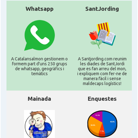
Whatsapp
SantJording
A Catalansalmon gestionem o
A Santjording.com reunim
formem part d'uns 250 grups
les diades de SantJordi
de whatsapp, geogràfics i
que es fan arreu del mon,
temàtics
i expliquem com fer-ne de
manera fàcil i sense
maldecaps logí­stics!
Mainada
Enquestes