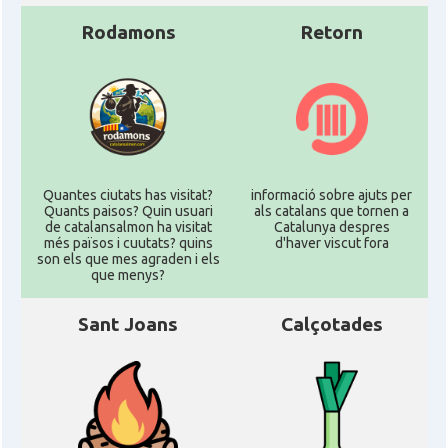
Rodamons
Retorn
Quantes ciutats has visitat?
informació sobre ajuts per
Quants paisos? Quin usuari
als catalans que tornen a
de catalansalmon ha visitat
Catalunya despres
més països i cuutats? quins
d'haver viscut fora
son els que mes agraden i els
que menys?
Sant Joans
Calçotades