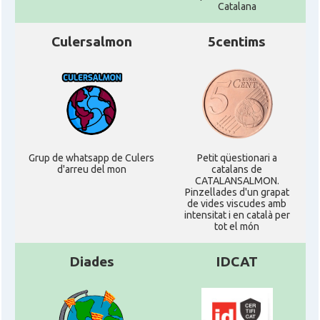
Catalana
Culersalmon
5centims
Grup de whatsapp de Culers
Petit qüestionari a
d'arreu del mon
catalans de
CATALANSALMON.
Pinzellades d'un grapat
de vides viscudes amb
intensitat i en català per
tot el món
Diades
IDCAT