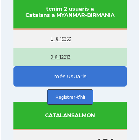
tenim 2 usuaris a
Catalans a MYANMAR-BIRMANIA
L_§_15353
J_§_12213
més usuaris
Registrar-t'hi!
CATALANSALMON