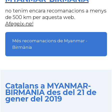
no tenim encara recomanacions a menys
de 500 km per aquesta web.
Afegeix-ne!
Més recomanacions de Myanmar -
Birmània
Catalans a MYANMAR-
BIRMANIA des del 21 de
gener del 2019