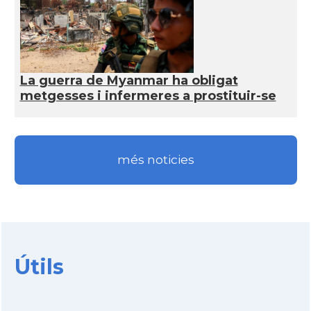
La guerra de Myanmar ha obligat
metgesses i infermeres a prostituir-se
més noticies
Útils