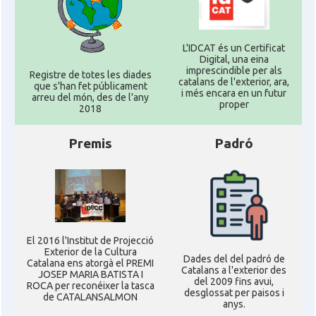
L'IDCAT és un Certificat
Digital, una eina
imprescindible per als
Registre de totes les diades
catalans de l'exterior, ara,
que s'han fet públicament
i més encara en un futur
arreu del món, des de l'any
proper
2018
Premis
Padró
El 2016 l'Institut de Projecció
Exterior de la Cultura
Dades del del padró de
Catalana ens atorgà el PREMI
Catalans a l'exterior des
JOSEP MARIA BATISTA I
del 2009 fins avui,
ROCA per reconéixer la tasca
desglossat per paisos i
de CATALANSALMON
anys.