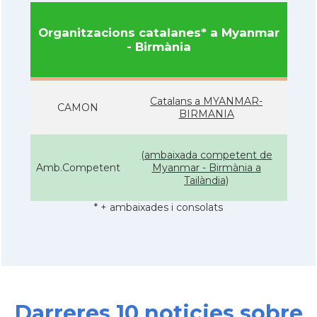
Organitzacions catalanes* a Myanmar
- Birmània
Catalans a MYANMAR-
CAMON
BIRMANIA
(ambaixada competent de
Amb.Competent
Myanmar - Birmània a
Tailàndia)
* + ambaixades i consolats
Darreres 10 noticies sobre