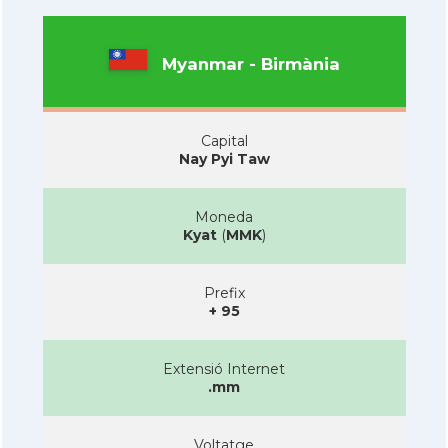
Myanmar - Birmània
Capital
Nay Pyi Taw
Moneda
Kyat
(
MMK
)
Prefix
+ 95
Extensió Internet
.mm
Voltatge