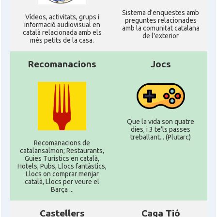
Sistema d'enquestes amb
Ví­deos, activitats, grups i
preguntes relacionades
informació audiovisual en
amb la comunitat catalana
català relacionada amb els
de l'exterior
més petits de la casa.
Recomanacions
Jocs
Que la vida son quatre
dies, i 3 te'ls passes
treballant... (Plutarc)
Recomanacions de
catalansalmon; Restaurants,
Guies Turístics en català,
Hotels, Pubs, Llocs fantàstics,
Llocs on comprar menjar
català, Llocs per veure el
Barça ...
Castellers
Caga Tió