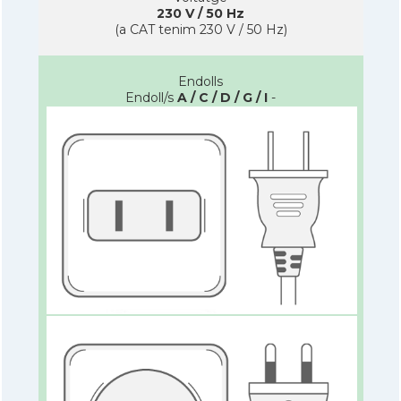
230 V / 50 Hz
(a CAT tenim 230 V / 50 Hz)
Endolls
Endoll/s
A / C / D / G / I
-