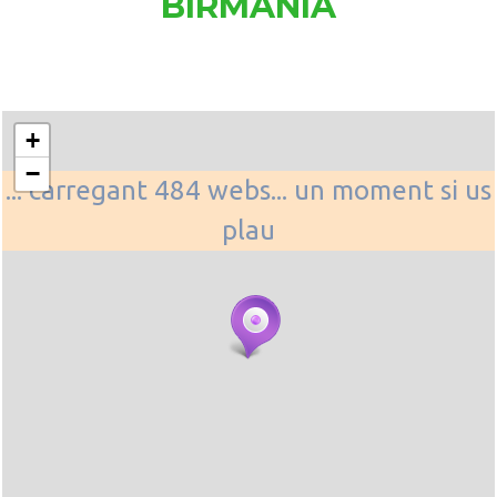
BIRMANIA
+
−
... carregant 484 webs... un moment si us
plau