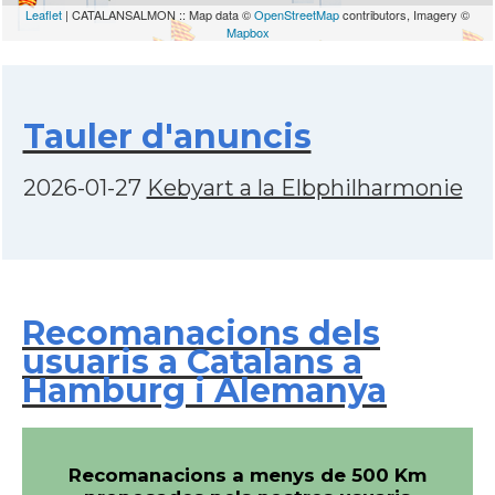
Leaflet
| CATALANSALMON :: Map data ©
OpenStreetMap
contributors, Imagery ©
Mapbox
Tauler d'anuncis
2026-01-27
Kebyart a la Elbphilharmonie
Recomanacions dels
usuaris a Catalans a
Hamburg i Alemanya
Recomanacions a menys de 500 Km