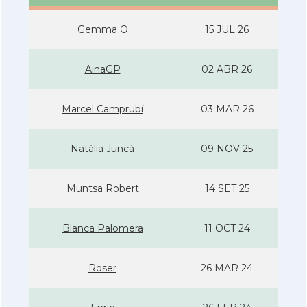
Gemma O
15 JUL 26
AinaGP
02 ABR 26
Marcel Camprubí
03 MAR 26
Natàlia Juncà
09 NOV 25
Muntsa Robert
14 SET 25
Blanca Palomera
11 OCT 24
Roser
26 MAR 24