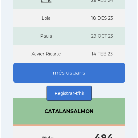
Enric
26 FEB 24
Lola
18 DES 23
Paula
29 OCT 23
Xavier Ricarte
14 FEB 23
més usuaris
Registrar-t'hi!
CATALANSALMON
484
Webs