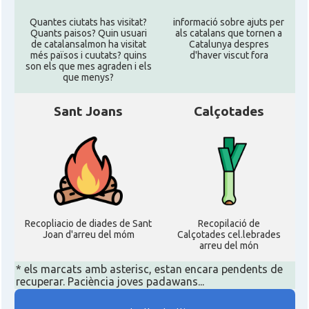
Quantes ciutats has visitat?
informació sobre ajuts per
Quants paisos? Quin usuari
als catalans que tornen a
de catalansalmon ha visitat
Catalunya despres
més països i cuutats? quins
d'haver viscut fora
son els que mes agraden i els
que menys?
Sant Joans
Calçotades
Recopliacio de diades de Sant
Recopilació de
Joan d'arreu del móm
Calçotades cel.lebrades
arreu del món
* els marcats amb asterisc, estan encara pendents de
recuperar. Paciència joves padawans...