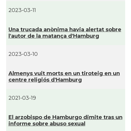
Associació Catalana d'Essen E.V. /
Casal
Katalanischer Verein Essen E.V.
2023-03-11
Associació Catalana d'Hamburg "El
Casal
Pont Blau\"
Una trucada anònima havia alertat sobre
l'autor de la matança d'Hamburg
Casal
Casal Català de Frankfurt
2023-03-10
Casal Català de Stuttgart, Stuttcat
Casal
e.V.
Almenys vuit morts en un tiroteig en un
centre religiós d'Hamburg
Casal
Catalanets E.V.
2021-03-19
Casal
Centre Català de Munic
El arzobispo de Hamburgo dimite tras un
Casal
Centre Cultural Català de Colònia
informe sobre abuso sexual