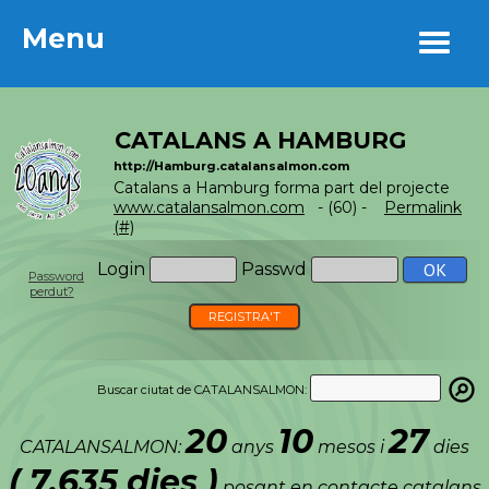
Menu
Menu
CATALANS A HAMBURG
http://Hamburg.catalansalmon.com
Catalans a Hamburg forma part del projecte
www.catalansalmon.com
- (60) -
Permalink
(#)
Login
Passwd
Password
perdut?
REGISTRA'T
Buscar ciutat de CATALANSALMON:
20
10
27
CATALANSALMON:
anys
mesos i
dies
( 7.635 dies )
posant en contacte catalans