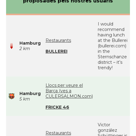
proposades pels nostres usuaris
I would
recommend
having lunch
Restaurants
at the Bullerei
Hamburg
(bullerei.com)
2 km
BULLEREI
in the
Sternschanze
district – it’s
trendy!
Llocs per veure el
Barça (ves a
Hamburg
CULERSALMON.com)
5 km
FRICKE 46
Victor
gonzález
Restaurants
Schüttinger is