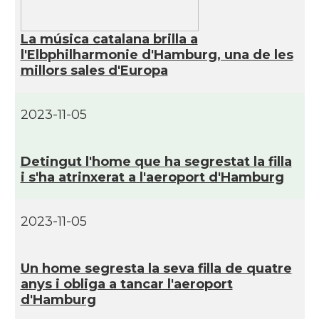
CAMON
Catalans a MÜNCHEN
La música catalana brilla a
l'Elbphilharmonie d'Hamburg, una de les
millors sales d'Europa
CAMON
Catalans a NURNBERG
2023-11-05
CAMON
Catalans a OLDENBURG
CAMON
Catalans a ROSTOCK
Detingut l'home que ha segrestat la filla
i s'ha atrinxerat a l'aeroport d'Hamburg
CAMON
Catalans a Stuttgart
2023-11-05
CAMON
Catalans a TRIER
Un home segresta la seva filla de quatre
CAMON
CATALANS A TÜBINGEN
anys i obliga a tancar l'aeroport
d'Hamburg