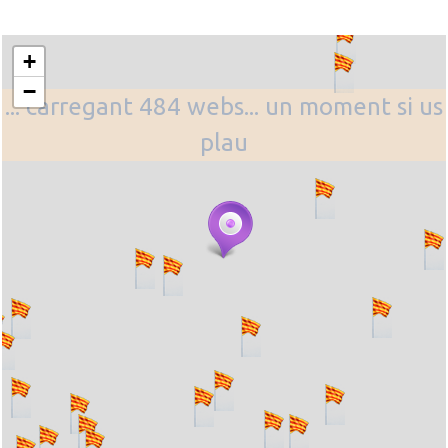
+
−
... carregant 484 webs... un moment si us
plau