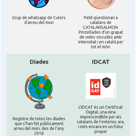
Grup de whatsapp de Culers
Petit qüestionari a
d'arreu del mon
catalans de
CATALANSALMON.
Pinzellades d'un grapat
de vides viscudes amb
intensitat i en català per
tot el món
Diades
IDCAT
L'IDCAT és un Certificat
Digital, una eina
imprescindible per als
Registre de totes les diades
catalans de l'exterior, ara,
que s'han fet públicament
i més encara en un futur
arreu del món, des de l'any
proper
2018