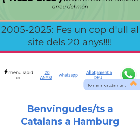
arreu del món
2005-2025: Fes un cop d'ull al
site dels 20 anys!!!!
menu ràpid
20
Allotjament a
whatsapp
ANYS!
DEU
>>
Tornar al capdamunt
Benvingudes/ts a
Catalans a Hamburg