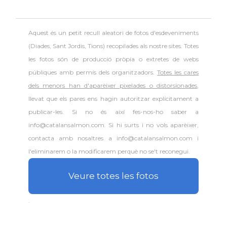
Aquest és un petit recull aleatori de
fotos d'esdeveniments
(Diades, Sant Jordis, Tions) recopilades als nostre sites. Totes
les fotos són de producció pròpia o extretes de webs
públiques amb permís dels organitzadors.
Totes les cares
dels menors han d'aparèixer pixelades o distorsionades
,
llevat que els pares ens hagin autoritzar explícitament a
publicar-les. Si no és així fes-nos-ho saber a
info@catalansalmon.com. Si hi surts i no vols aparèixer,
contacta amb nosaltres a info@catalansalmon.com i
l'eliminarem o la modificarem perquè no se't reconegui.
Veure totes les fotos
.