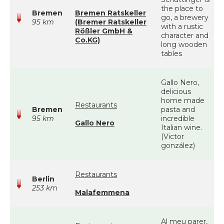
the place to
Bremen
Bremen Ratskeller
go, a brewery
95 km
(Bremer Ratskeller
with a rustic
Rößler GmbH &
character and
Co.KG)
long wooden
tables
Gallo Nero,
delicious
home made
Restaurants
Bremen
pasta and
95 km
incredible
Gallo Nero
Italian wine.
(Victor
gonzález)
Restaurants
Berlin
253 km
Malafemmena
Al meu parer,