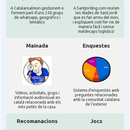
Consolat general a Munich
A Catalansalmon gestionem o
A Santjording.com reunim
Consolat
formem part d'uns 250 grups
les diades de SantJordi
[München]
de whatsapp, geogràfics i
que es fan arreu del mon,
temàtics
i expliquem com fer-ne de
manera fàcil i sense
Consolat
Consolat general a Stuttgart
maldecaps logí­stics!
Mainada
Enquestes
Ambaixada
Ambaixada espanyola a Alemanya
* + ambaixades i consolats
Sistema d'enquestes amb
Ví­deos, activitats, grups i
preguntes relacionades
informació audiovisual en
amb la comunitat catalana
català relacionada amb els
de l'exterior
més petits de la casa.
Recomanacions
Jocs