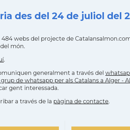
ria des del 24 de juliol del 
les 484 webs del projecte de Catalansalmon.co
 del món.
uí
.
 comuniquen generalment a través del
whatsa
grup de whatsapp per als Catalans a Alger - A
car gent interessada.
ribar a través de la
pàgina de contacte
.