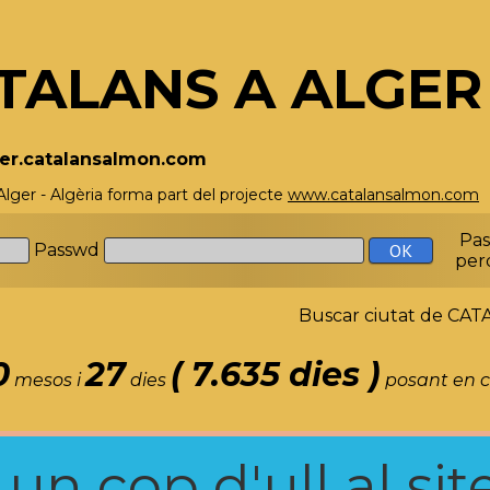
TALANS A ALGER 
lger.catalansalmon.com
Alger - Algèria forma part del projecte
www.catalansalmon.com
-
Pa
Passwd
per
Buscar ciutat de C
0
27
( 7.635 dies )
mesos i
dies
posant en c
n cop d'ull al site