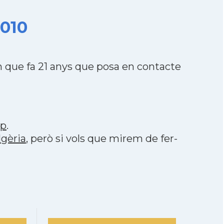
2010
m que fa 21 anys que posa en contacte
pp
.
lgèria
, però si vols que mirem de fer-