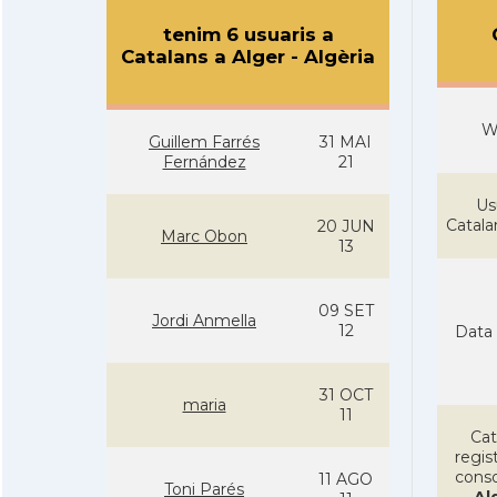
tenim 6 usuaris a
Catalans a Alger - Algèria
W
Guillem Farrés
31 MAI
Fernández
21
Us
Catal
20 JUN
Marc Obon
13
09 SET
Jordi Anmella
12
Data 
31 OCT
maria
11
Cat
regist
conso
11 AGO
Toni Parés