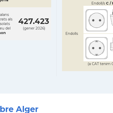
gèria
Endoll/s
C / 
alans
427.423
rats als
solats
reu del
(gener 2026)
on
Endolls
(a CAT tenim C
obre Alger