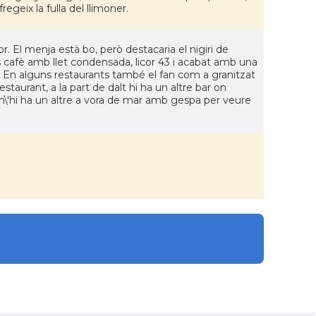
egeix la fulla del llimoner.
 El menja està bo, però destacaria el nigiri de
s cafè amb llet condensada, licor 43 i acabat amb una
. En alguns restaurants també el fan com a granitzat
staurant, a la part de dalt hi ha un altre bar on
 n\'hi ha un altre a vora de mar amb gespa per veure