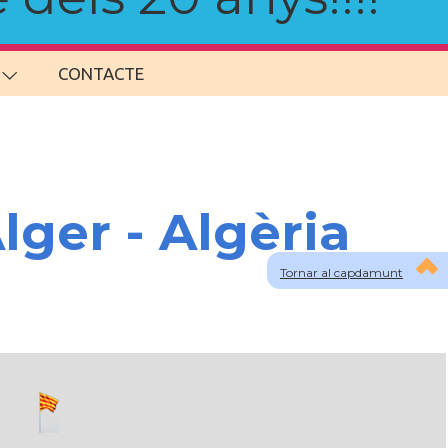
CONTACTE
lger - Algèria
Tornar al capdamunt
lau