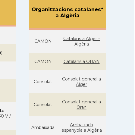
Organitzacions catalanes*
a Algèria
Catalans a Alger -
CAMON
Algèria
D
)
CAMON
Catalans a ORAN
Consolat general a
Consolat
Alger
Consolat general a
Consolat
Oran
Hz
0 V /
Ambaixada
Ambaixada
espanyola a Algèria