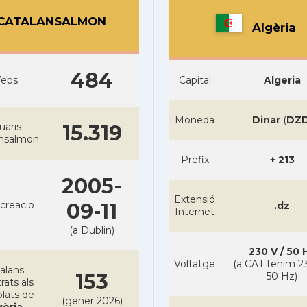
CATALANSALMON
Algèria
484
ebs
Capital
Algeria
Moneda
Dinar
(
DZ
uaris
15.319
ansalmon
Prefix
+ 213
2005-
Extensió
creacio
09-11
.dz
Internet
(a Dublin)
230 V / 50 
Voltatge
(a CAT tenim 23
alans
153
50 Hz)
rats als
lats de
(gener 2026)