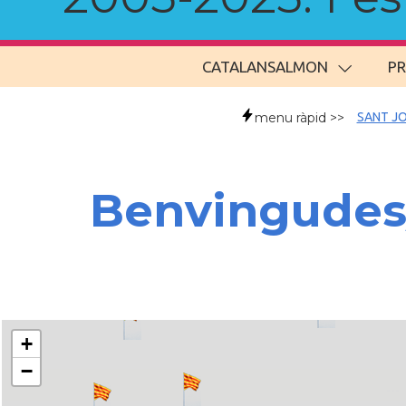
CATALANSALMON
P
menu ràpid >>
SANT JO
Benvingudes/t
+
−
..