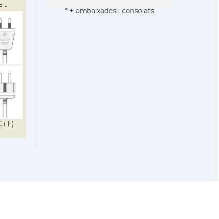
F
-
* + ambaixades i consolats
 i F)