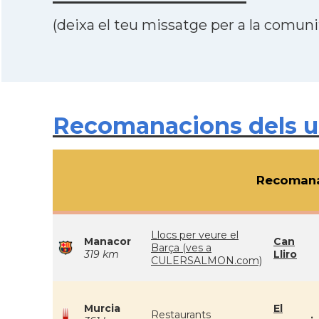
(deixa el teu missatge per a la comunit
Recomanacions dels usu
Recomana
Llocs per veure el
Manacor
Can
Barça (ves a
319 km
Lliro
CULERSALMON.com)
Murcia
El
Restaurants