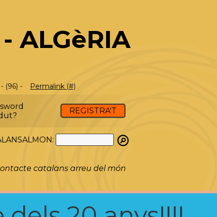
- ALGèRIA
 (96) -
Permalink (#)
ssword
REGISTRA'T
dut?
ATALANSALMON:
ontacte catalans arreu del món
 dels 20 anys!!!!