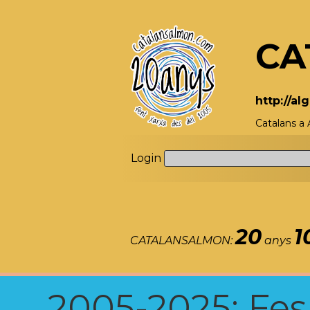
CA
http://a
Catalans a 
Login
20
1
CATALANSALMON:
anys
2005-2025: Fes u