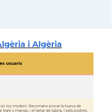
lgèria i Algèria
s usuaris
mb un toc modern. Recomano provar la hueva de
tigre y mango, i el tartar de lubina. I pels postres,