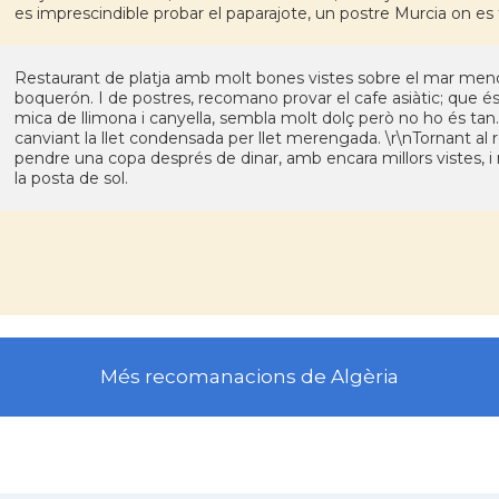
es imprescindible probar el paparajote, un postre Murcia on es fr
Restaurant de platja amb molt bones vistes sobre el mar menor.
boquerón. I de postres, recomano provar el cafe asiàtic; que é
mica de llimona i canyella, sembla molt dolç però no ho és tan
canviant la llet condensada per llet merengada. \r\nTornant al re
pendre una copa després de dinar, amb encara millors vistes, i
la posta de sol.
Més recomanacions de Algèria