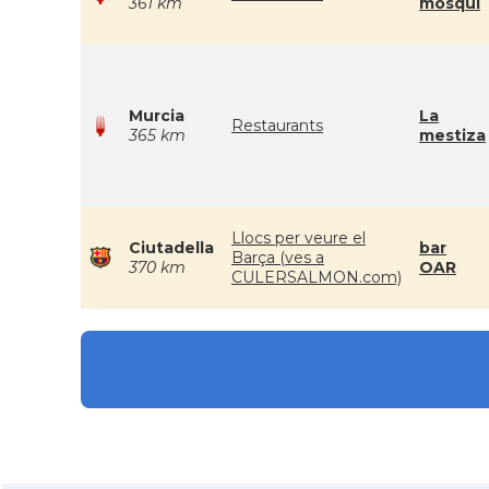
361 km
mosqui
Murcia
La
Restaurants
365 km
mestiza
Llocs per veure el
Ciutadella
bar
Barça (ves a
370 km
OAR
CULERSALMON.com)