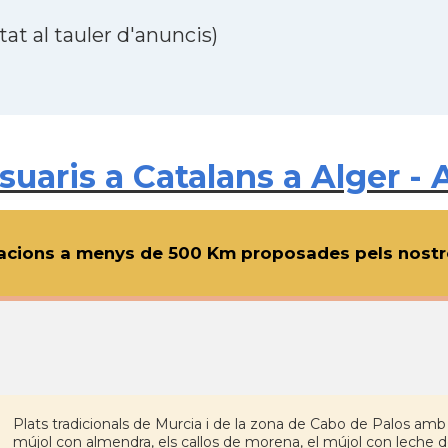
at al tauler d'anuncis)
aris a Catalans a Alger - A
cions a menys de 500 Km proposades pels nostre
Plats tradicionals de Murcia i de la zona de Cabo de Palos a
mújol con almendra, els callos de morena, el mújol con leche de 