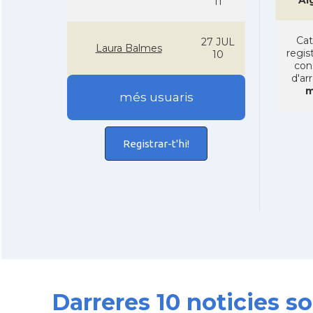
Al
11
Cat
27 JUL
Laura Balmes
regist
10
con
d'ar
m
més usuaris
Registrar-t'hi!
Darreres 10 noticies s