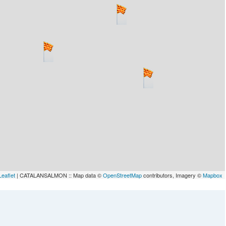
Leaflet
| CATALANSALMON :: Map data ©
OpenStreetMap
contributors, Imagery ©
Mapbox