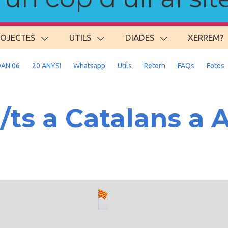
ROJECTES
UTILS
DIADES
XERREM?
AN 06
20 ANYS!
Whatsapp
Utils
Retorn
FAQs
Fotos
s a Catalans a A
. carregant 484 webs... un moment si us p