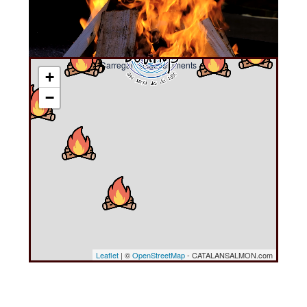
Carregant esdeveniments ....
+
−
Leaflet
| ©
OpenStreetMap
- CATALANSALMON.com