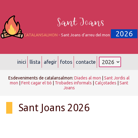
Sant Joans
2026
CATALANSALMON
- Sant Joans d'arreu del mon
inici
llista
afegir
fotos
contacte
Esdeveniments de catalansalmon:
Diades al mon
|
Sant Jordis al
mon
|
Fent cagar el tió
|
Trobades informals
|
Calçotades
|
Sant
Joans
Sant Joans 2026