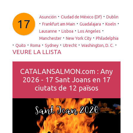
·
·
Asunción
Ciudad de México (DF)
Dublin
17
·
·
·
·
Frankfurt am Main
Guadalajara
Koeln
·
·
·
Lausanne
Lisboa
Los Angeles
·
·
Manchester
New York City
Philadelphia
·
·
·
·
·
·
Quito
Roma
Sydney
Utrecht
Washington, D. C.
VEURE LA LLISTA
CATALANSALMON.com : Any
2026 - 17 Sant Joans en 17
ciutats de 12 països
Sant Joan 2026