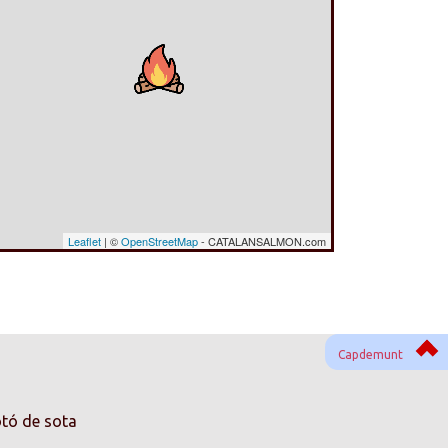
Leaflet
| ©
OpenStreetMap
- CATALANSALMON.com
Capdemunt
otó de sota