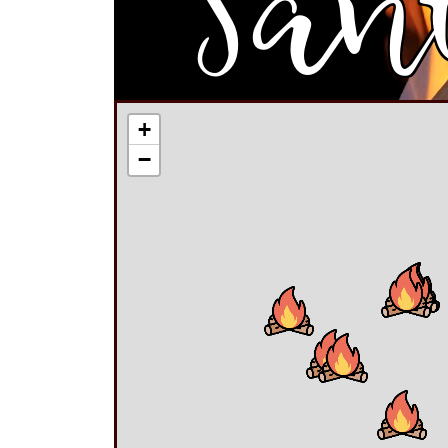
San
+
−