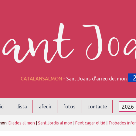
Sant Jo
CATALANSALMON
- Sant Joans d'arreu del mon
ici
llista
afegir
fotos
contacte
mon:
Diades al mon
|
Sant Jordis al mon
|
Fent cagar el tió
|
Trobades info