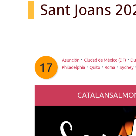
Sant Joans 20
·
·
Asunción
Ciudad de México (DF)
Du
17
·
·
·
Philadelphia
Quito
Roma
Sydney
CATALANSALMON.co