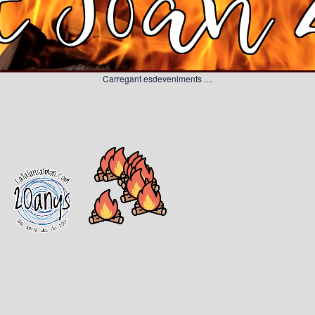
t Joan 
Carregant esdeveniments ....