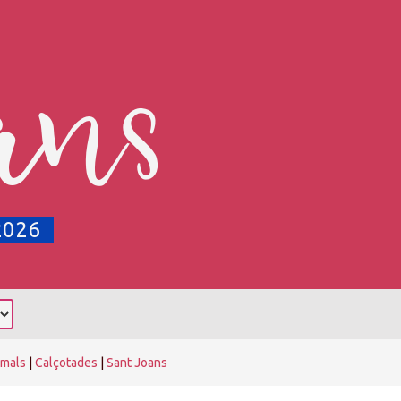
ans
2026
rmals
|
Calçotades
|
Sant Joans