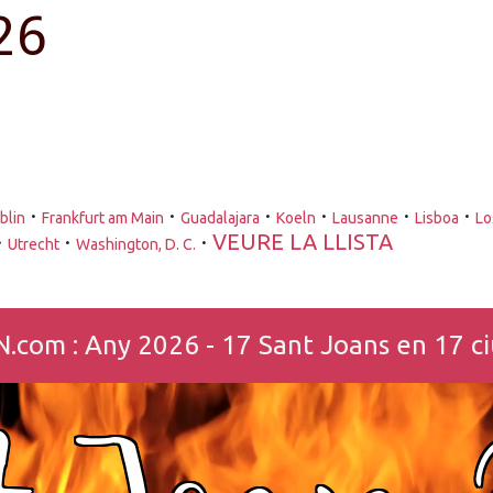
26
·
·
·
·
·
·
blin
Frankfurt am Main
Guadalajara
Koeln
Lausanne
Lisboa
Lo
·
·
·
VEURE LA LLISTA
Utrecht
Washington, D. C.
m : Any 2026 - 17 Sant Joans en 17 ciu