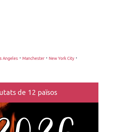
·
·
·
s Angeles
Manchester
New York City
tats de 12 països