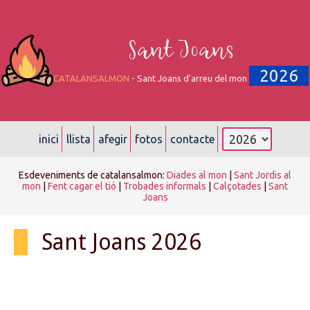
Sant Joans
2026
CATALANSALMON
- Sant Joans d'arreu del mon
inici
llista
afegir
fotos
contacte
Esdeveniments de catalansalmon:
Diades al mon
|
Sant Jordis al
mon
|
Fent cagar el tió
|
Trobades informals
|
Calçotades
|
Sant
Joans
Sant Joans 2026