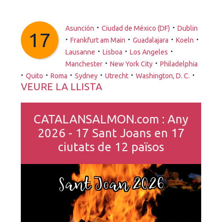
·
·
Asunción
Ciudad de México (DF)
Dublin
17
·
·
·
·
Frankfurt am Main
Guadalajara
Koeln
·
·
·
Lausanne
Lisboa
Los Angeles
·
·
Manchester
New York City
Philadelphia
·
·
·
·
·
·
Quito
Roma
Sydney
Utrecht
Washington, D. C.
VEURE LA LLISTA
CATALANSALMON.com : Any
2026 - 17 Sant Joans en 17
ciutats de 12 països
Sant Joan 2026