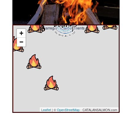
Carregant esdeveniments ....
+
−
Leaflet
| ©
OpenStreetMap
- CATALANSALMON.com