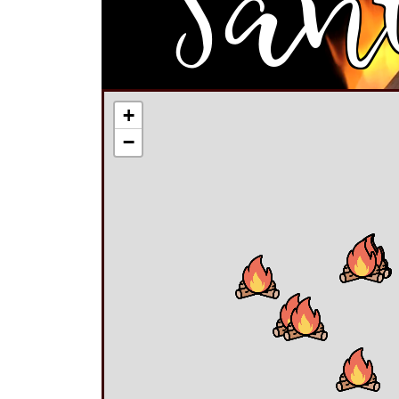
San
+
−