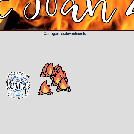
t Joan 
Carregant esdeveniments ....