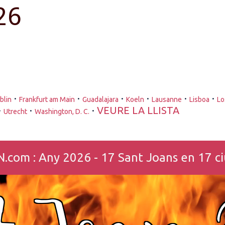
26
·
·
·
·
·
·
blin
Frankfurt am Main
Guadalajara
Koeln
Lausanne
Lisboa
Lo
·
·
·
VEURE LA LLISTA
Utrecht
Washington, D. C.
m : Any 2026 - 17 Sant Joans en 17 ciu