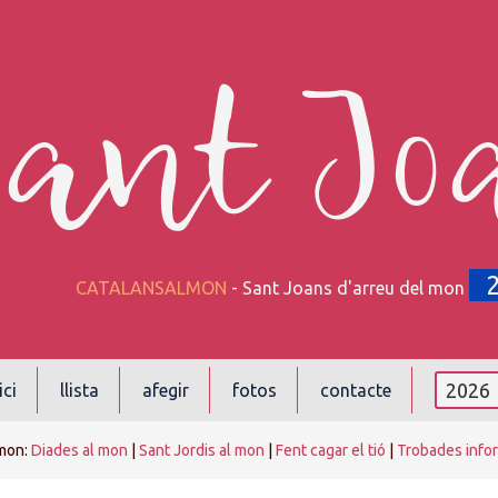
Sant Jo
CATALANSALMON
- Sant Joans d'arreu del mon
ici
llista
afegir
fotos
contacte
mon:
Diades al mon
|
Sant Jordis al mon
|
Fent cagar el tió
|
Trobades info