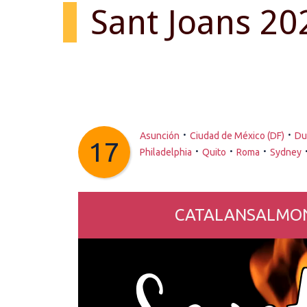
Sant Joans 20
·
·
Asunción
Ciudad de México (DF)
Du
17
·
·
·
Philadelphia
Quito
Roma
Sydney
CATALANSALMON.co