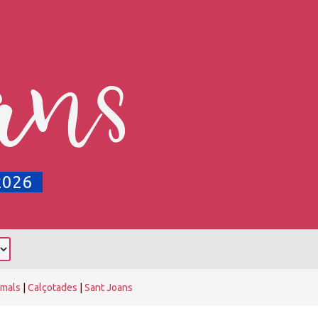
ans
2026
rmals
|
Calçotades
|
Sant Joans