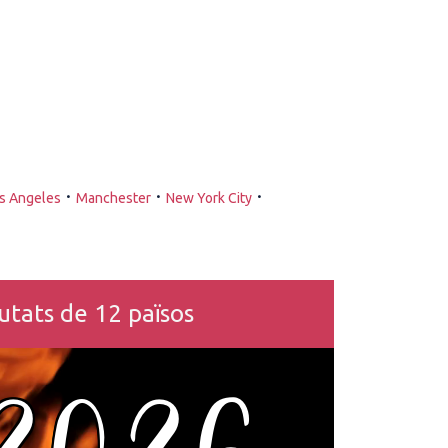
·
·
·
s Angeles
Manchester
New York City
tats de 12 països