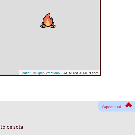
Leaflet
| ©
OpenStreetMap
- CATALANSALMON.com
Capdemunt
otó de sota