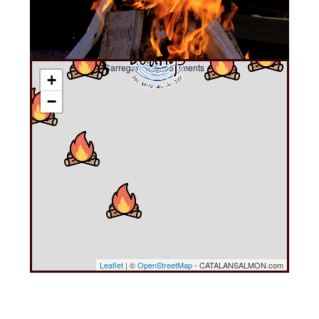
Carregant esdeveniments ....
+
−
Leaflet
| ©
OpenStreetMap
- CATALANSALMON.com