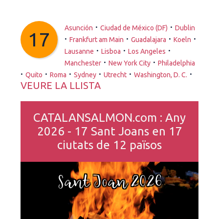
·
·
Asunción
Ciudad de México (DF)
Dublin
17
·
·
·
·
Frankfurt am Main
Guadalajara
Koeln
·
·
·
Lausanne
Lisboa
Los Angeles
·
·
Manchester
New York City
Philadelphia
·
·
·
·
·
·
Quito
Roma
Sydney
Utrecht
Washington, D. C.
VEURE LA LLISTA
CATALANSALMON.com : Any
2026 - 17 Sant Joans en 17
ciutats de 12 països
Sant Joan 2026