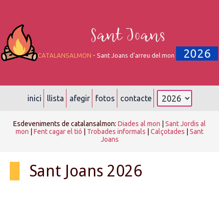
Sant Joans
2026
CATALANSALMON
- Sant Joans d'arreu del mon
inici
llista
afegir
fotos
contacte
Esdeveniments de catalansalmon:
Diades al mon
|
Sant Jordis al
mon
|
Fent cagar el tió
|
Trobades informals
|
Calçotades
|
Sant
Joans
Sant Joans 2026