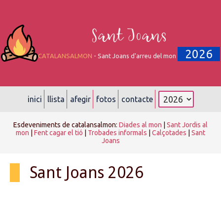
Sant Joans
2026
CATALANSALMON
- Sant Joans d'arreu del mon
inici
llista
afegir
fotos
contacte
Esdeveniments de catalansalmon:
Diades al mon
|
Sant Jordis al
mon
|
Fent cagar el tió
|
Trobades informals
|
Calçotades
|
Sant
Joans
Sant Joans 2026