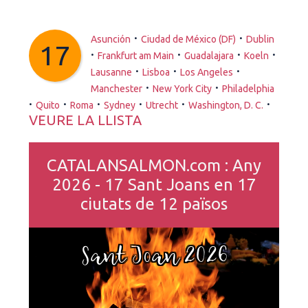
·
·
Asunción
Ciudad de México (DF)
Dublin
17
·
·
·
·
Frankfurt am Main
Guadalajara
Koeln
·
·
·
Lausanne
Lisboa
Los Angeles
·
·
Manchester
New York City
Philadelphia
·
·
·
·
·
·
Quito
Roma
Sydney
Utrecht
Washington, D. C.
VEURE LA LLISTA
CATALANSALMON.com : Any
2026 - 17 Sant Joans en 17
ciutats de 12 països
Sant Joan 2026