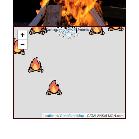
Carregant esdeveniments ....
+
−
Leaflet
| ©
OpenStreetMap
- CATALANSALMON.com