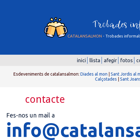
Trobades in
CATALANSALMON
- Trobades informals
inici
llista
afegir
fotos
c
Esdeveniments de catalansalmon:
Diades al mon
|
Sant Jordis al
Calçotades
|
Sant Joan
contacte
Fes-nos un mail a
info@catalans