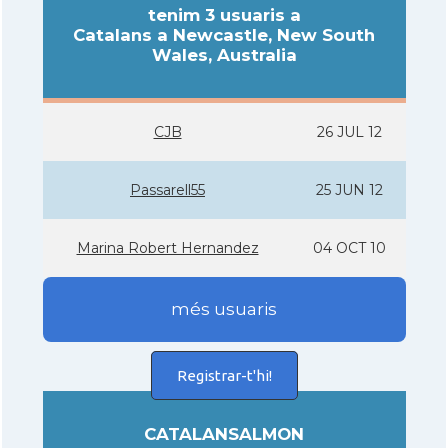
tenim 3 usuaris a
Catalans a Newcastle, New South
Wales, Australia
CJB
26 JUL 12
Passarell55
25 JUN 12
Marina Robert Hernandez
04 OCT 10
més usuaris
Registrar-t'hi!
CATALANSALMON