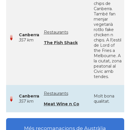
chips de
Canberra.
També fan
menjar
vegetarià
rotllo fake
Restaurants
Canberra
chicken n
357 km
chips. A l\'estil
The Fish Shack
de Lord of
the Fries a
Melbourne. A
la ciutat, zona
peatonal al
Civic amb
tendes.
Restaurants
Canberra
Molt bona
357 km
qualitat.
Meat Wine n Co
Més recomanacions de Austràlia