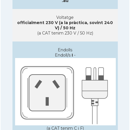
.au
Voltatge
officialment 230 V (a la pràctica, sovint 240
V) / 50 Hz
(a CAT tenim 230 V / 50 Hz)
Endolls
Endoll/s
I
-
(a CAT tenim C i F)