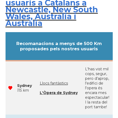
usuaris a Catalans a
Newcastle, New South
Wales, Australia i
Austràlia
Recomanacions a menys de 500 Km
proposades pels nostres usuaris
L'has vist mil
cops, segur,
pero d'aprop,
Llocs fantàstics
l'edifici de
Sydney
l'opera és
115 km
L'Òpera de Sydney
encara mes
espectacular!
I la resta del
port tambe!