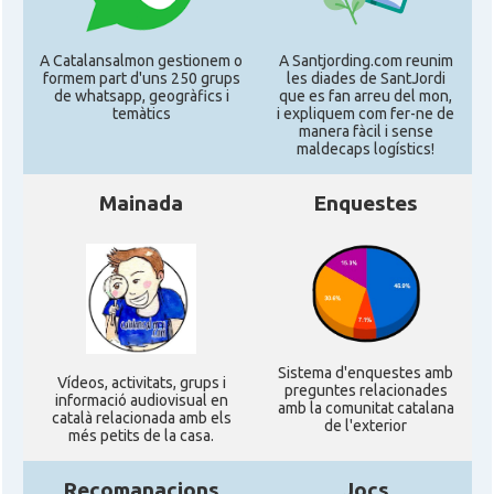
A Catalansalmon gestionem o
A Santjording.com reunim
formem part d'uns 250 grups
les diades de SantJordi
de whatsapp, geogràfics i
que es fan arreu del mon,
temàtics
i expliquem com fer-ne de
manera fàcil i sense
maldecaps logí­stics!
Mainada
Enquestes
Sistema d'enquestes amb
Ví­deos, activitats, grups i
preguntes relacionades
informació audiovisual en
amb la comunitat catalana
català relacionada amb els
de l'exterior
més petits de la casa.
Recomanacions
Jocs