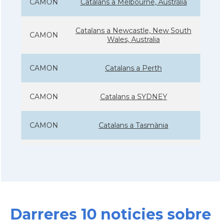
CAMON
Catalans a Melbourne, Austràlia
Catalans a Newcastle, New South
CAMON
Wales, Australia
CAMON
Catalans a Perth
CAMON
Catalans a SYDNEY
CAMON
Catalans a Tasmània
CAMON
Catalanes a Warrnambool
Casal
Casal Català de Nova Gal·les del Sud
Darreres 10 noticies sobre
Casal
Casal Català de Victòria