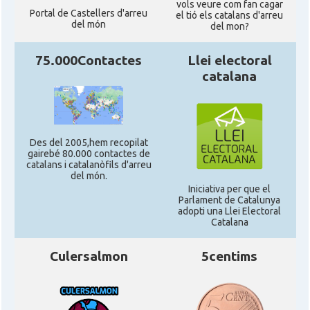
vols veure com fan cagar
Portal de Castellers d'arreu
el tió els catalans d'arreu
del món
del mon?
75.000Contactes
Llei electoral
catalana
Des del 2005,hem recopilat
gairebé 80.000 contactes de
catalans i catalanòfils d'arreu
del món.
Iniciativa per que el
Parlament de Catalunya
adopti una Llei Electoral
Catalana
Culersalmon
5centims