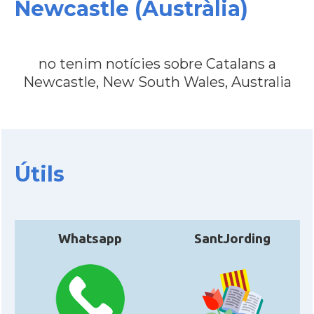
Newcastle (Austràlia)
Consolat
Consolat general a Melbourne
no tenim notícies sobre Catalans a
Consolat
Consolat general a Sydney
Newcastle, New South Wales, Australia
Ambaixada
Ambaixada espanyola a Austràlia
* + ambaixades i consolats
Útils
Whatsapp
SantJording