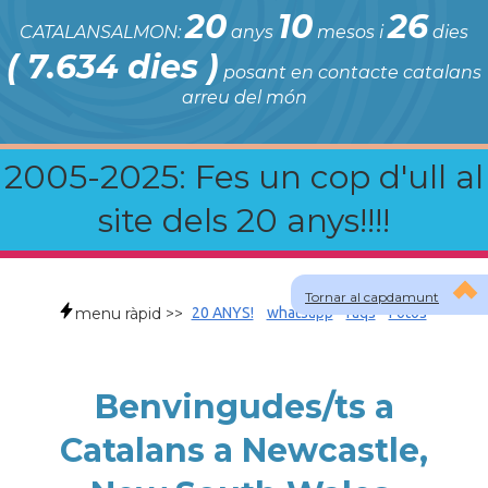
20
10
26
CATALANSALMON:
anys
mesos i
dies
( 7.634 dies )
posant en contacte catalans
arreu del món
2005-2025: Fes un cop d'ull al
site dels 20 anys!!!!
Tornar al capdamunt
menu ràpid >>
20 ANYS!
whatsapp
faqs
Fotos
Benvingudes/ts a
Catalans a Newcastle,