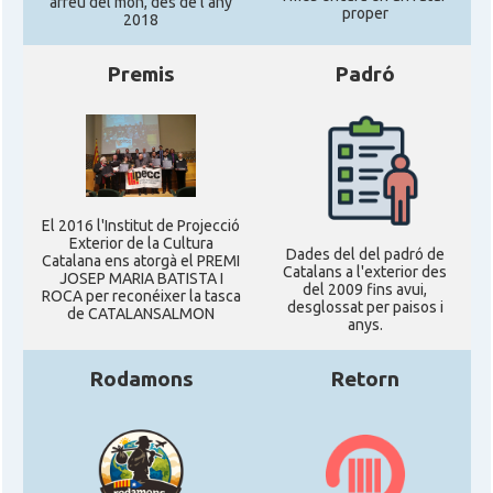
arreu del món, des de l'any
proper
2018
Premis
Padró
El 2016 l'Institut de Projecció
Exterior de la Cultura
Dades del del padró de
Catalana ens atorgà el PREMI
Catalans a l'exterior des
JOSEP MARIA BATISTA I
del 2009 fins avui,
ROCA per reconéixer la tasca
desglossat per paisos i
de CATALANSALMON
anys.
Rodamons
Retorn