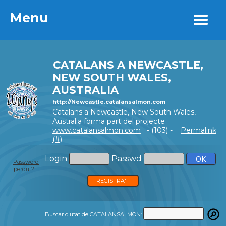
Menu
Menu
CATALANS A NEWCASTLE,
NEW SOUTH WALES,
AUSTRALIA
http://Newcastle.catalansalmon.com
Catalans a Newcastle, New South Wales,
Australia forma part del projecte
www.catalansalmon.com
- (103) -
Permalink
(#)
Login
Passwd
Password
perdut?
REGISTRA'T
Buscar ciutat de CATALANSALMON: