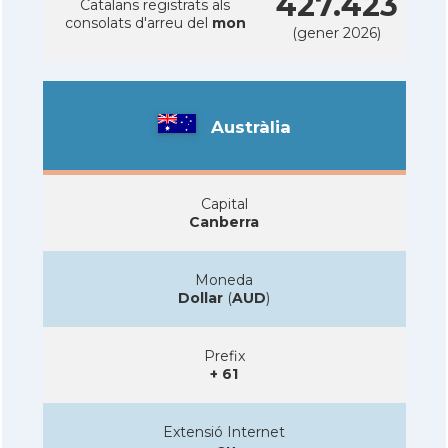
427.423
Catalans registrats als
consolats d'arreu del
mon
(gener 2026)
Austràlia
Capital
Canberra
Moneda
Dollar
(
AUD
)
Prefix
+ 61
Extensió Internet