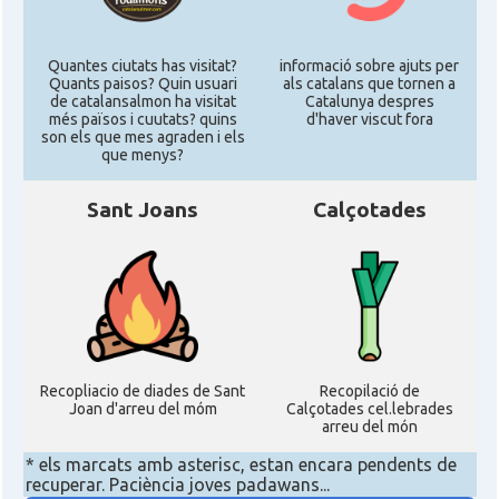
Quantes ciutats has visitat?
informació sobre ajuts per
Quants paisos? Quin usuari
als catalans que tornen a
de catalansalmon ha visitat
Catalunya despres
més països i cuutats? quins
d'haver viscut fora
son els que mes agraden i els
que menys?
Sant Joans
Calçotades
Recopliacio de diades de Sant
Recopilació de
Joan d'arreu del móm
Calçotades cel.lebrades
arreu del món
* els marcats amb asterisc, estan encara pendents de
recuperar. Paciència joves padawans...