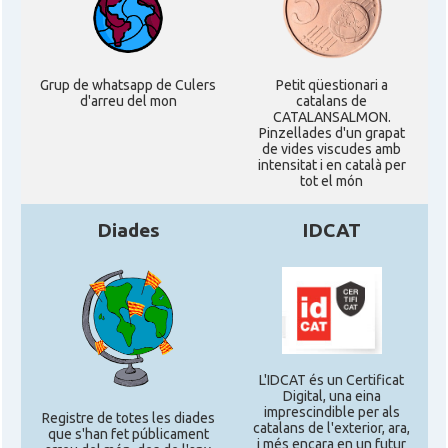
Grup de whatsapp de Culers
Petit qüestionari a
d'arreu del mon
catalans de
CATALANSALMON.
Pinzellades d'un grapat
de vides viscudes amb
intensitat i en català per
tot el món
Diades
IDCAT
L'IDCAT és un Certificat
Digital, una eina
imprescindible per als
Registre de totes les diades
catalans de l'exterior, ara,
que s'han fet públicament
i més encara en un futur