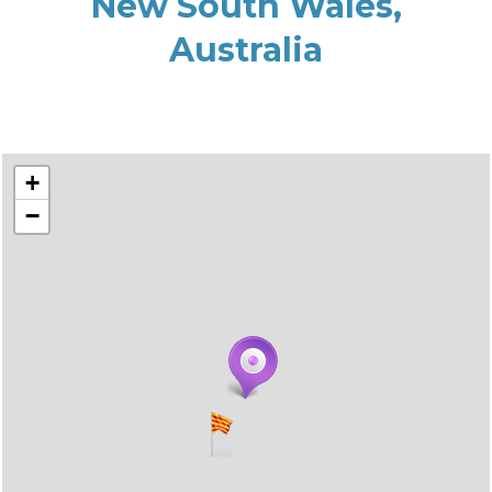
New South Wales,
Australia
+
−
... carregant 484 webs... un moment si us
plau