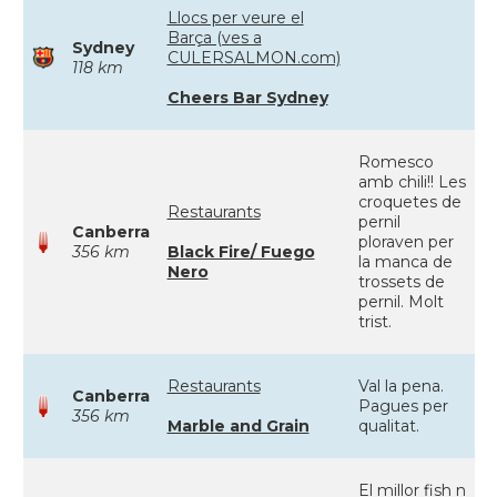
Llocs per veure el
Barça (ves a
Sydney
CULERSALMON.com)
118 km
Cheers Bar Sydney
Romesco
amb chili!! Les
croquetes de
Restaurants
pernil
Canberra
ploraven per
356 km
Black Fire/ Fuego
la manca de
Nero
trossets de
pernil. Molt
trist.
Restaurants
Val la pena.
Canberra
Pagues per
356 km
Marble and Grain
qualitat.
El millor fish n