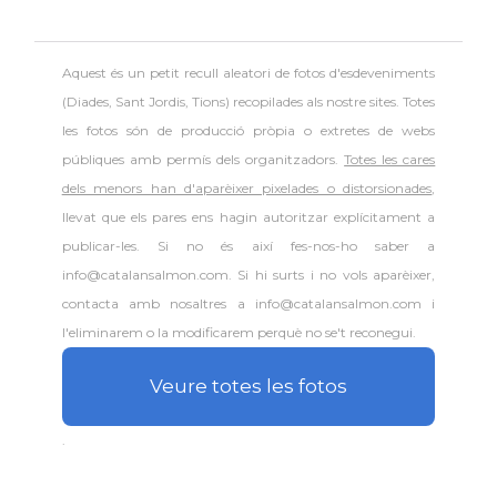
Aquest és un petit recull aleatori de
fotos d'esdeveniments
(Diades, Sant Jordis, Tions) recopilades als nostre sites. Totes
les fotos són de producció pròpia o extretes de webs
públiques amb permís dels organitzadors.
Totes les cares
dels menors han d'aparèixer pixelades o distorsionades
,
llevat que els pares ens hagin autoritzar explícitament a
publicar-les. Si no és així fes-nos-ho saber a
info@catalansalmon.com. Si hi surts i no vols aparèixer,
contacta amb nosaltres a info@catalansalmon.com i
l'eliminarem o la modificarem perquè no se't reconegui.
Veure totes les fotos
.