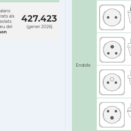
alans
427.423
rats als
solats
reu del
(gener 2026)
on
Endolls