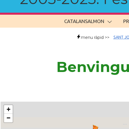
CATALANSALMON
P
menu ràpid >>
SANT JO
Benvingu
+
−
..