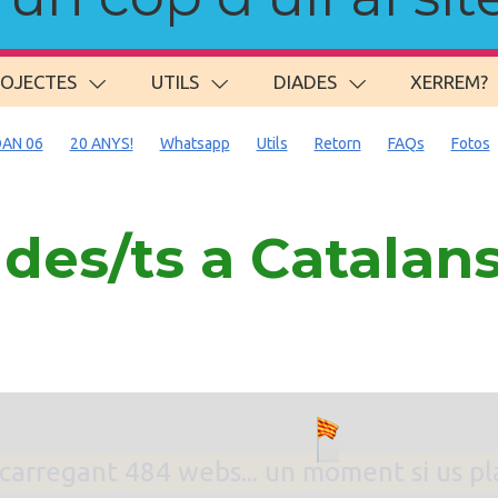
ROJECTES
UTILS
DIADES
XERREM?
AN 06
20 ANYS!
Whatsapp
Utils
Retorn
FAQs
Fotos
des/ts a Catalan
. carregant 484 webs... un moment si us p