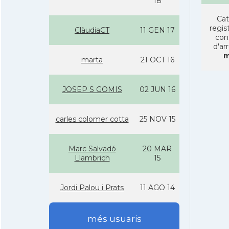
18
Cat
regist
ClàudiaCT
11 GEN 17
con
d'ar
m
marta
21 OCT 16
JOSEP S GOMIS
02 JUN 16
carles colomer cotta
25 NOV 15
Marc Salvadó
20 MAR
Llambrich
15
Jordi Palou i Prats
11 AGO 14
més usuaris