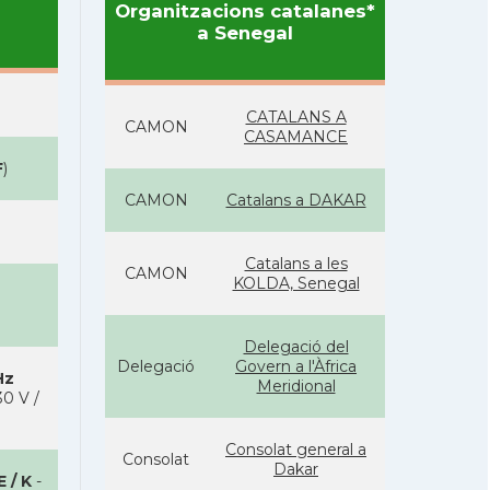
Organitzacions catalanes*
a Senegal
CATALANS A
CAMON
CASAMANCE
F
)
CAMON
Catalans a DAKAR
Catalans a les
CAMON
KOLDA, Senegal
Delegació del
Delegació
Govern a l'Àfrica
Hz
Meridional
0 V /
Consolat general a
Consolat
Dakar
E / K
-