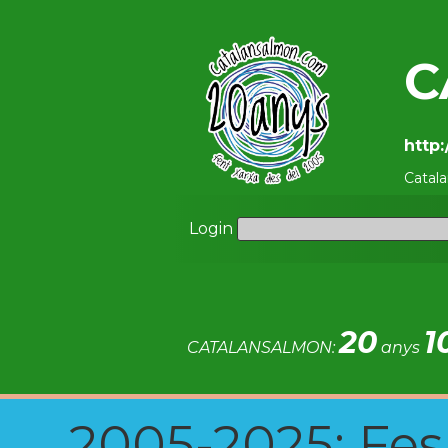
C
http
Catal
Login
20
1
CATALANSALMON:
anys
2005-2025: Fes u