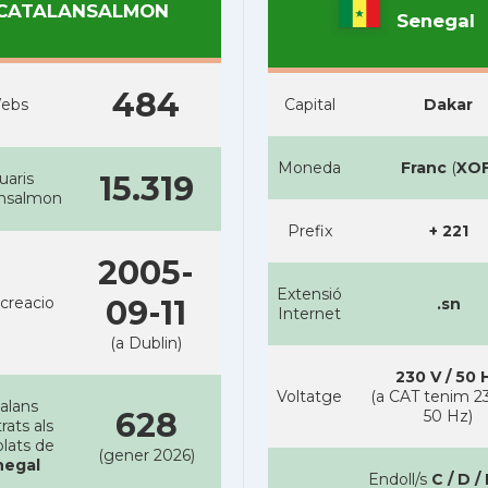
CATALANSALMON
Senegal
484
ebs
Capital
Dakar
Moneda
Franc
(
XO
uaris
15.319
ansalmon
Prefix
+ 221
2005-
Extensió
creacio
09-11
.sn
Internet
(a Dublin)
230 V / 50 
Voltatge
(a CAT tenim 23
alans
628
50 Hz)
rats als
lats de
(gener 2026)
negal
Endoll/s
C / D / 