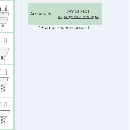
Ambaixada
Ambaixada
espanyola a Senegal
* + ambaixades i consolats