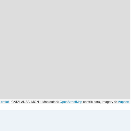
Leaflet
| CATALANSALMON :: Map data ©
OpenStreetMap
contributors, Imagery ©
Mapbox