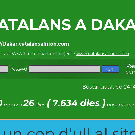
ATALANS A DAK
://Dakar.catalansalmon.com
ans a DAKAR forma part del projecte
www.catalansalmon.com
- 
Pa
Passwd
per
Buscar ciutat de C
0
26
( 7.634 dies )
mesos i
dies
posant en c
n cop d'ull al site