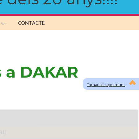
CONTACTE
s a DAKAR
Tornar al capdamunt
lau