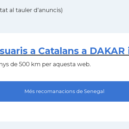
at al tauler d'anuncis)
uaris a Catalans a DAKAR 
nys de 500 km per aquesta web.
Més recomanacions de Senegal