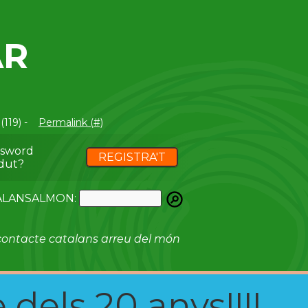
AR
(119) -
Permalink (#)
ssword
REGISTRA'T
dut?
ATALANSALMON:
ontacte catalans arreu del món
 dels 20 anys!!!!