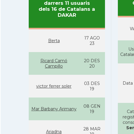
darrers 11 usuaris
dels 16 de Catalans a
DAKAR
W
17 AGO
Berta
23
Us
Catal
Ricard Camó
20 DES
Campillo
20
Data 
03 DES
victor ferrer soler
19
08 GEN
Mar Barbany Arimany
19
Cat
regist
conso
Se
28 MAR
Ariadna