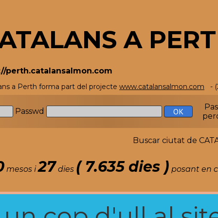
ATALANS A PER
://perth.catalansalmon.com
ans a Perth forma part del projecte
www.catalansalmon.com
- (
Pa
Passwd
per
Buscar ciutat de C
0
27
( 7.635 dies )
mesos i
dies
posant en c
n cop d'ull al site