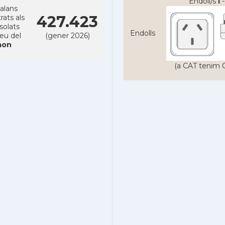
Endoll/s
I
-
alans
427.423
rats als
solats
Endolls
reu del
(gener 2026)
on
(a CAT tenim C