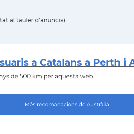
at al tauler d'anuncis)
aris a Catalans a Perth i A
nys de 500 km per aquesta web.
Més recomanacions de Austràlia