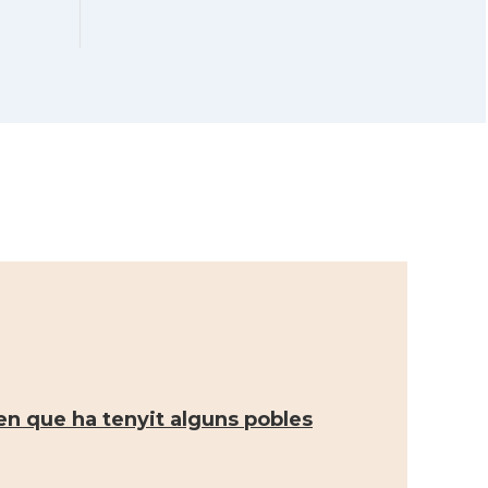
Casal Català de
Casal
Victòria
Consolat general a
Consolat
Melbourne
Consolat general a
Consolat
Sydney
Ambaixada
Ambaixada
espanyola a Austràlia
* + ambaixades i consolats
men que ha tenyit alguns pobles