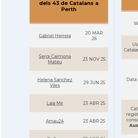
dels 43 de Catalans a
Perth
W
20 MAR
Gabriel Herrera
26
Us
Catal
Sergi Carmona
23 NOV 25
Mateu
Data 
Helena Sanchez
29 JUN 25
Viles
Laia Mir
23 ABR 25
Cat
regist
conso
Arnau24
23 ABR 25
Aus