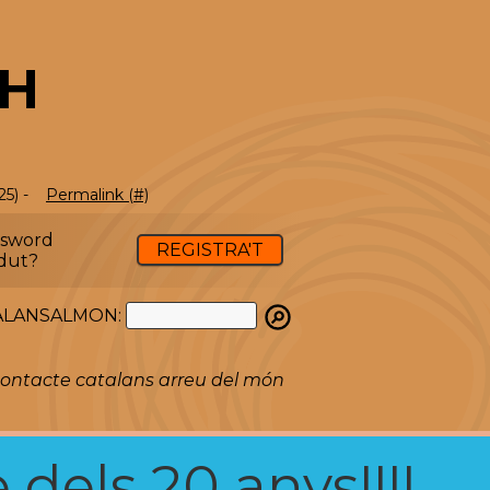
TH
25) -
Permalink (#)
ssword
REGISTRA'T
dut?
ATALANSALMON:
ontacte catalans arreu del món
 dels 20 anys!!!!