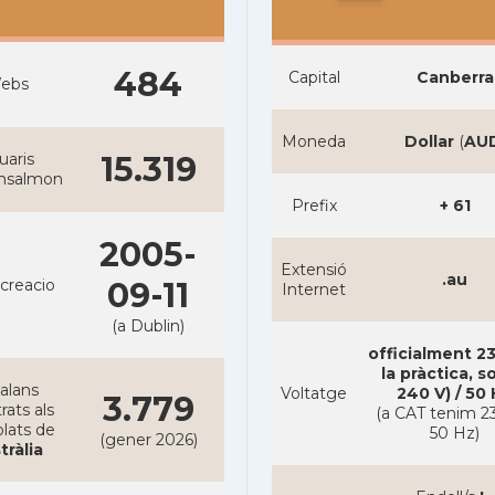
484
Capital
Canberra
ebs
Moneda
Dollar
(
AU
uaris
15.319
ansalmon
Prefix
+ 61
2005-
Extensió
.au
creacio
09-11
Internet
(a Dublin)
officialment 23
la pràctica, s
alans
Voltatge
240 V) / 50
3.779
rats als
(a CAT tenim 23
lats de
50 Hz)
(gener 2026)
tràlia