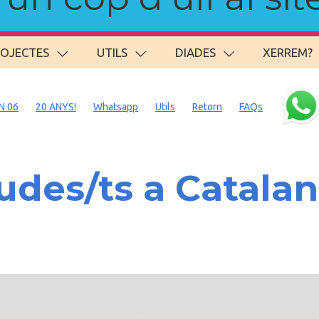
ROJECTES
UTILS
DIADES
XERREM?
N 06
20 ANYS!
Whatsapp
Utils
Retorn
FAQs
des/ts a Catalan