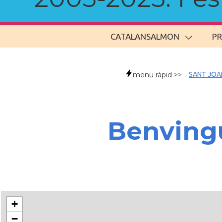
CATALANSALMON
P
menu ràpid >>
SANT JOA
Benvingu
+
−