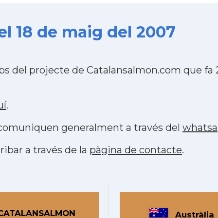
el 18 de maig del 2007
ebs del projecte de Catalansalmon.com que fa
uí
.
s comuniquen generalment a través del
whats
ribar a través de la
pàgina de contacte
.
CATALANSALMON
Austràlia