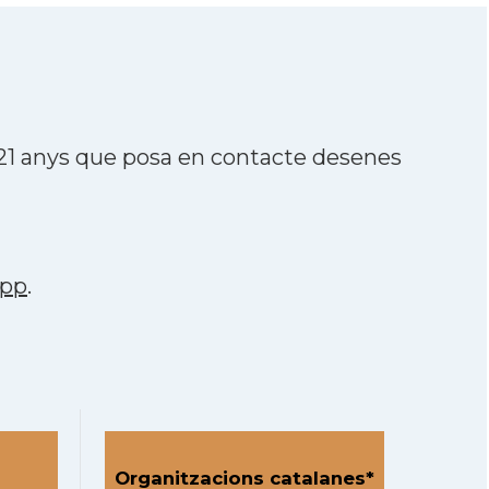
 21 anys que posa en contacte desenes
app
.
Organitzacions catalanes*