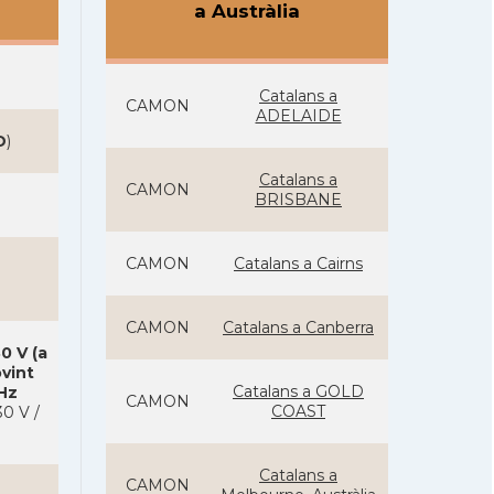
a Austràlia
Catalans a
CAMON
ADELAIDE
D
)
Catalans a
CAMON
BRISBANE
CAMON
Catalans a Cairns
CAMON
Catalans a Canberra
0 V (a
ovint
Catalans a GOLD
 Hz
CAMON
COAST
0 V /
Catalans a
CAMON