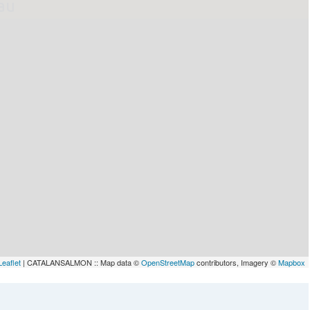
lau
Leaflet
| CATALANSALMON :: Map data ©
OpenStreetMap
contributors, Imagery ©
Mapbox