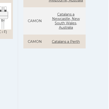
Melbourne, Austràlia
Catalans a
Newcastle, New
CAMON
South Wales,
Australia
 i F)
CAMON
Catalans a Perth
CAMON
Catalans a SYDNEY
CAMON
Catalans a Tasmània
Catalanes a
CAMON
Warrnambool
Casal Català de Nova
Casal
Gal·les del Sud