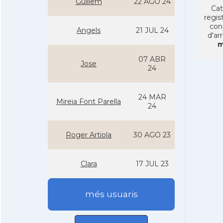
Guillem
22 AGO 24
Cat
regist
con
Angels
21 JUL 24
d'ar
m
07 ABR
Jose
24
24 MAR
Mireia Font Parella
24
Roger Artiola
30 AGO 23
Clara
17 JUL 23
més usuaris