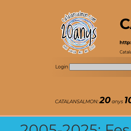
C
http
Catal
Login
20
1
CATALANSALMON:
anys
2005-2025: Fes u