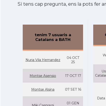
Si tens cap pregunta, ens la pots fer ar
tenim 7 usuaris a
Catalans a BATH
W
04 OCT
Nuria Vila Hernandez
25
Us
Catal
Montse Asensio
17 OCT 17
Montse Alsina
07 SET 16
Data 
01 GEN
Miki Csepregi