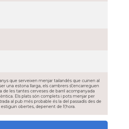
anys que serveixen menjar tailandés que cuinen al
ser una estona llarga, els cambrers s\'encarreguen
na de les tantes cerveses de barril acompanyada
tica. Els plats són complets i pots menjar per
entrada al pub més probable és la del passadís des de
o estiguin obertes, depenent de l\'hora.