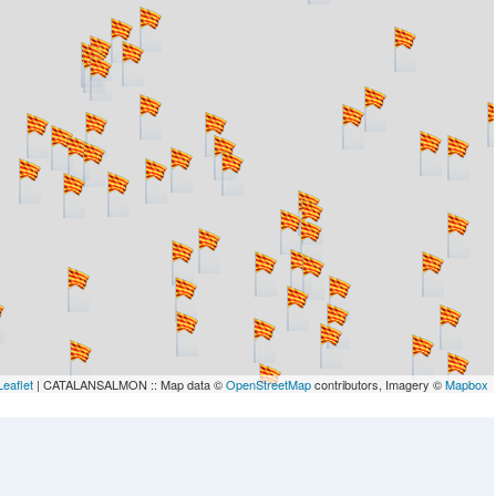
Leaflet
| CATALANSALMON :: Map data ©
OpenStreetMap
contributors, Imagery ©
Mapbox