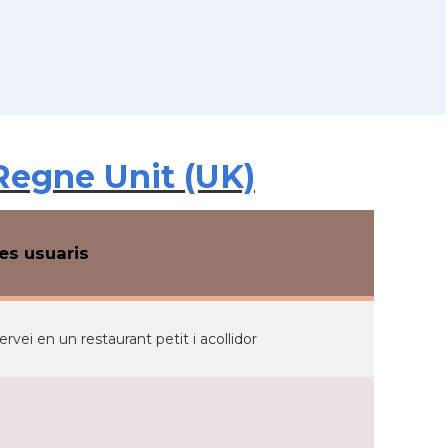
Regne Unit (UK)
s usuaris
vei en un restaurant petit i acollidor