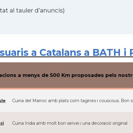
at al tauler d'anuncis)
uaris a Catalans a BATH i 
cions a menys de 500 Km proposades pels nostre
ule
Cuina del Marroc amb plats com tagines i couscous. Bon ser
si
Cuina India amb molt bon servei i una decoració original