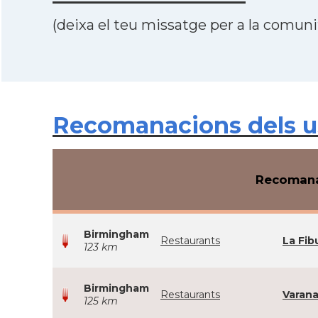
(deixa el teu missatge per a la comunit
Recomanacions dels us
Recomana
Birmingham
Restaurants
La Fib
123 km
Birmingham
Restaurants
Varana
125 km