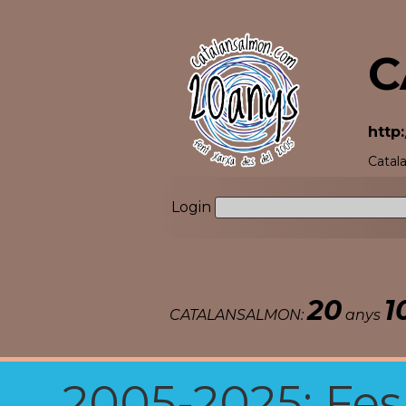
C
http
Catal
Login
20
1
CATALANSALMON:
anys
2005-2025: Fes u