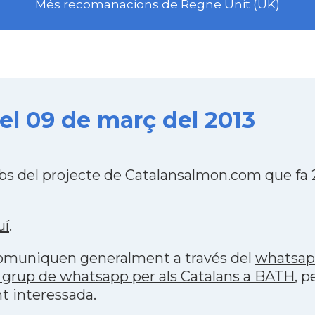
Més recomanacions de Regne Unit (UK)
el 09 de març del 2013
bs del projecte de Catalansalmon.com que fa 
uí
.
 comuniquen generalment a través del
whatsa
 grup de whatsapp per als Catalans a BATH
, p
t interessada.