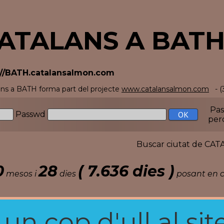
ATALANS A BAT
://BATH.catalansalmon.com
ans a BATH forma part del projecte
www.catalansalmon.com
- (
Pa
Passwd
per
Buscar ciutat de C
0
28
( 7.636 dies )
mesos i
dies
posant en c
n cop d'ull al site