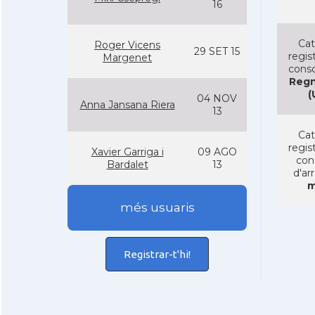
16
Cat
Roger Vicens
29 SET 15
regist
Margenet
conso
Regn
(
04 NOV
Anna Jansana Riera
13
Cat
regist
Xavier Garriga i
09 AGO
con
Bardalet
13
d'ar
m
més usuaris
Registrar-t'hi!