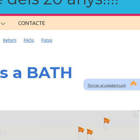
CONTACTE
Retorn
FAQs
Fotos
ns a BATH
Tornar al capdamunt
lau