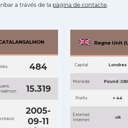
ribar a través de la
pàgina de contacte
.
CATALANSALMON
Regne Unit (
484
Capital
Londres
ebs
Moneda
Pound
(
GB
uaris
15.319
ansalmon
Prefix
+ 44
2005-
Extensió
.uk
creacio
09-11
Internet