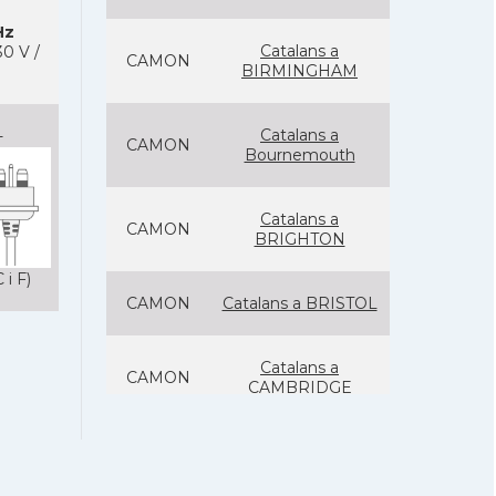
Hz
Catalans a
0 V /
CAMON
BIRMINGHAM
Catalans a
-
CAMON
Bournemouth
Catalans a
CAMON
BRIGHTON
 i F)
CAMON
Catalans a BRISTOL
Catalans a
CAMON
CAMBRIDGE
Catalans a
CAMON
Canterbury, UK