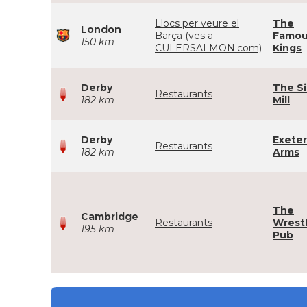
Llocs per veure el
The
London
Barça (ves a
Famou
150 km
CULERSALMON.com)
Kings
Derby
The Si
Restaurants
182 km
Mill
Derby
Exeter
Restaurants
182 km
Arms
The
Cambridge
Restaurants
Wrestl
195 km
Pub