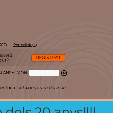
H
307) -
Permalink (#)
ssword
REGISTRA'T
dut?
ATALANSALMON:
ontacte catalans arreu del món
 dels 20 anys!!!!