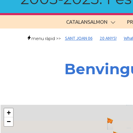
CATALANSALMON
P
menu ràpid >>
SANT JOAN 06
20 ANYS!
What
Benvingu
+
−
..