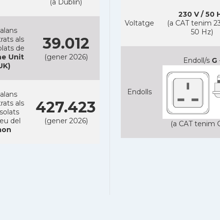
(a Dublin)
230 V / 50 
Voltatge
(a CAT tenim 23
alans
50 Hz)
39.012
rats als
lats de
e Unit
(gener 2026)
Endoll/s
G
UK)
Endolls
alans
427.423
rats als
solats
reu del
(gener 2026)
(a CAT tenim C
on