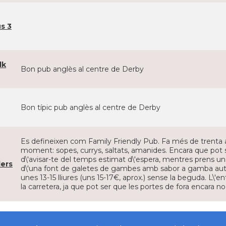
s 3
lk
Bon pub anglès al centre de Derby
Bon típic pub anglès al centre de Derby
Es defineixen com Family Friendly Pub. Fa més de trenta 
moment: sopes, currys, saltats, amanides. Encara que pot 
d\'avisar-te del temps estimat d\'espera, mentres prens u
ers
d\'una font de galetes de gambes amb sabor a gamba autèn
unes 13-15 lliures (uns 15-17€, aprox.) sense la beguda. L\'
la carretera, ja que pot ser que les portes de fora encara n