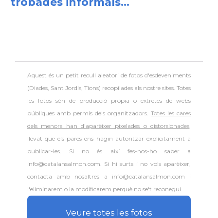
trobades informals...
Aquest és un petit recull aleatori de
fotos d'esdeveniments
(Diades, Sant Jordis, Tions) recopilades als nostre sites. Totes
les fotos són de producció pròpia o extretes de webs
públiques amb permís dels organitzadors.
Totes les cares
dels menors han d'aparèixer pixelades o distorsionades
,
llevat que els pares ens hagin autoritzar explícitament a
publicar-les. Si no és així fes-nos-ho saber a
info@catalansalmon.com. Si hi surts i no vols aparèixer,
contacta amb nosaltres a info@catalansalmon.com i
l'eliminarem o la modificarem perquè no se't reconegui.
Veure totes les fotos