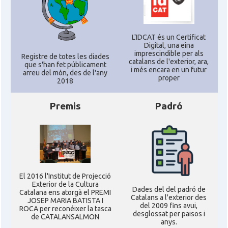
L'IDCAT és un Certificat
Digital, una eina
imprescindible per als
Registre de totes les diades
catalans de l'exterior, ara,
que s'han fet públicament
i més encara en un futur
arreu del món, des de l'any
proper
2018
Premis
Padró
El 2016 l'Institut de Projecció
Exterior de la Cultura
Dades del del padró de
Catalana ens atorgà el PREMI
Catalans a l'exterior des
JOSEP MARIA BATISTA I
del 2009 fins avui,
ROCA per reconéixer la tasca
desglossat per paisos i
de CATALANSALMON
anys.