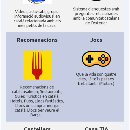
Sistema d'enquestes amb
Ví­deos, activitats, grups i
preguntes relacionades
informació audiovisual en
amb la comunitat catalana
català relacionada amb els
de l'exterior
més petits de la casa.
Recomanacions
Jocs
Que la vida son quatre
dies, i 3 te'ls passes
treballant... (Plutarc)
Recomanacions de
catalansalmon; Restaurants,
Guies Turístics en català,
Hotels, Pubs, Llocs fantàstics,
Llocs on comprar menjar
català, Llocs per veure el
Barça ...
Castellers
Caga Tió