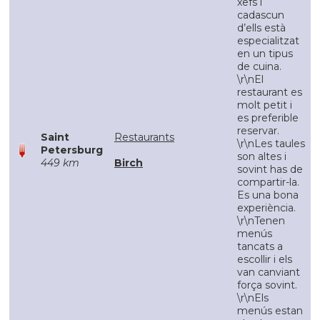
xefs i
cadascun
d’ells està
especialitzat
en un tipus
de cuina.
\r\nEl
restaurant es
molt petit i
es preferible
reservar.
Saint
Restaurants
\r\nLes taules
Petersburg
son altes i
449 km
Birch
sovint has de
compartir-la.
Es una bona
experiència.
\r\nTenen
menús
tancats a
escollir i els
van canviant
força sovint.
\r\nEls
menús estan