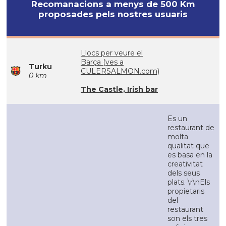
Recomanacions a menys de 500 Km
proposades pels nostres usuaris
Llocs per veure el
Barça (ves a
Turku
CULERSALMON.com)
0 km
The Castle, Irish bar
Es un
restaurant de
molta
qualitat que
es basa en la
creativitat
dels seus
plats. \r\nEls
propietaris
del
restaurant
son els tres