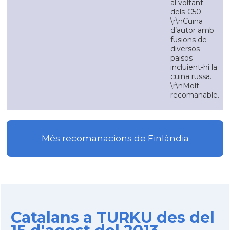
al voltant
dels €50.
\r\nCuina
d’autor amb
fusions de
diversos
països
incluient-hi la
cuina russa.
\r\nMolt
recomanable.
Més recomanacions de Finlàndia
Catalans a TURKU des del