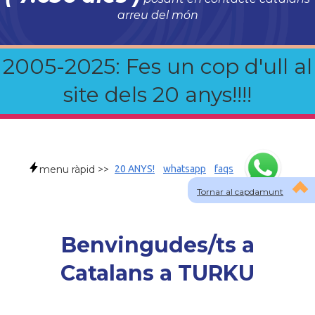
arreu del món
2005-2025: Fes un cop d'ull al
site dels 20 anys!!!!
menu ràpid >>
20 ANYS!
whatsapp
faqs
Tornar al capdamunt
Benvingudes/ts a
Catalans a TURKU