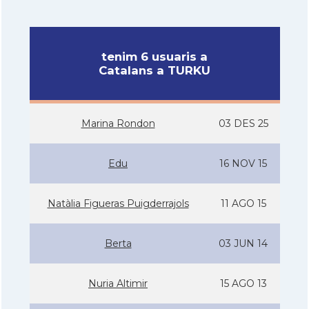
tenim 6 usuaris a
Catalans a TURKU
Marina Rondon
03 DES 25
Edu
16 NOV 15
Natàlia Figueras Puigderrajols
11 AGO 15
Berta
03 JUN 14
Nuria Altimir
15 AGO 13