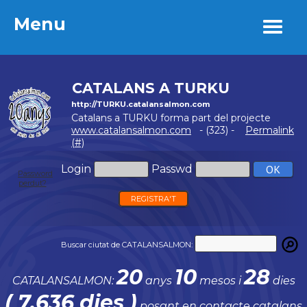
Menu
Menu
CATALANS A TURKU
http://TURKU.catalansalmon.com
Catalans a TURKU forma part del projecte
www.catalansalmon.com
- (323) -
Permalink
(#)
Login
Passwd
Password
perdut?
REGISTRA'T
Buscar ciutat de CATALANSALMON:
20
10
28
CATALANSALMON:
anys
mesos i
dies
( 7.636 dies )
posant en contacte catalans