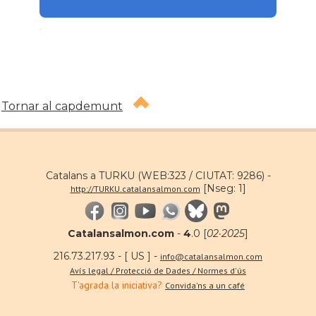
.
Tornar al capdemunt
Catalans a TURKU (WEB:323 / CIUTAT: 9286) -
[Nseg: 1]
http://TURKU.catalansalmon.com
Catalansalmon.com
-
4
.0 [
02·2025
]
216.73.217.93 - [ US ] -
info@catalansalmon.com
Avís legal / Protecció de Dades / Normes d'ús
T'agrada la iniciativa?
Convida'ns a un café