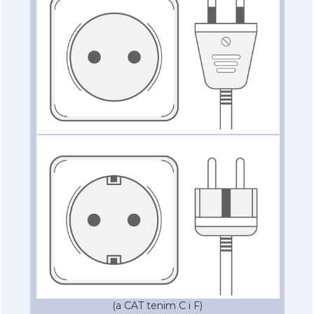
(a CAT tenim C i F)