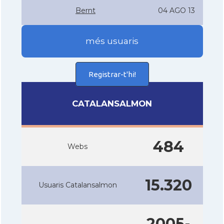
Bernt
04 AGO 13
més usuaris
Registrar-t'hi!
CATALANSALMON
484
Webs
15.320
Usuaris Catalansalmon
2005-