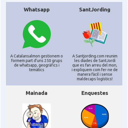
Whatsapp
SantJording
A Catalansalmon gestionem o
A Santjording.com reunim
formem part d'uns 250 grups
les diades de SantJordi
de whatsapp, geogràfics i
que es fan arreu del mon,
temàtics
i expliquem com fer-ne de
manera fàcil i sense
maldecaps logí­stics!
Mainada
Enquestes