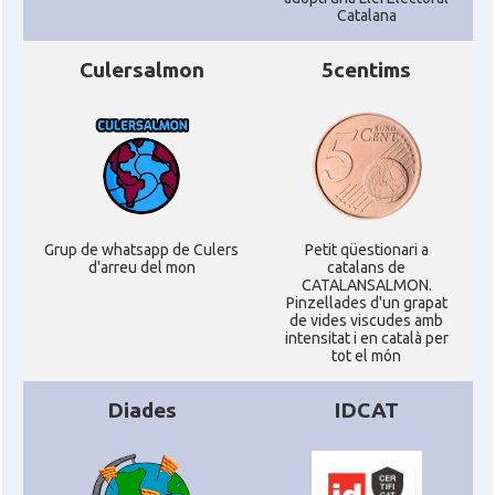
Catalana
Culersalmon
5centims
Grup de whatsapp de Culers
Petit qüestionari a
d'arreu del mon
catalans de
CATALANSALMON.
Pinzellades d'un grapat
de vides viscudes amb
intensitat i en català per
tot el món
Diades
IDCAT