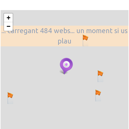
+
−
... carregant 484 webs... un moment si us
plau