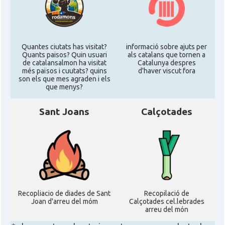
Quantes ciutats has visitat?
informació sobre ajuts per
Quants paisos? Quin usuari
als catalans que tornen a
de catalansalmon ha visitat
Catalunya despres
més països i cuutats? quins
d'haver viscut fora
son els que mes agraden i els
que menys?
Sant Joans
Calçotades
Recopliacio de diades de Sant
Recopilació de
Joan d'arreu del móm
Calçotades cel.lebrades
arreu del món