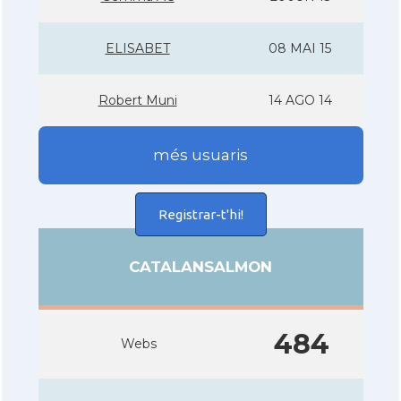
ELISABET
08 MAI 15
Robert Muni
14 AGO 14
més usuaris
Registrar-t'hi!
CATALANSALMON
484
Webs