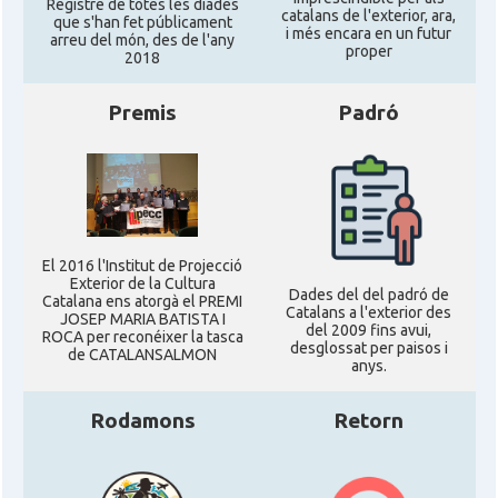
Registre de totes les diades
catalans de l'exterior, ara,
que s'han fet públicament
i més encara en un futur
arreu del món, des de l'any
proper
2018
Premis
Padró
El 2016 l'Institut de Projecció
Exterior de la Cultura
Dades del del padró de
Catalana ens atorgà el PREMI
Catalans a l'exterior des
JOSEP MARIA BATISTA I
del 2009 fins avui,
ROCA per reconéixer la tasca
desglossat per paisos i
de CATALANSALMON
anys.
Rodamons
Retorn