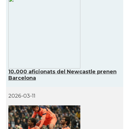
CAMON
CATALANS A EDINBURGH
CAMON
Catalans a Enniskillen
CAMON
Catalans a EXETER
Catalans a Glasgow -Escòcia -
CAMON
Scotland
10.000 aficionats del Newcastle prenen
CAMON
Catalans a GUERNSEY
Barcelona
CAMON
CATALANS A GUILDFORD
2026-03-11
CAMON
Catalans a HEREFORD
CAMON
Catalans a Ipswich