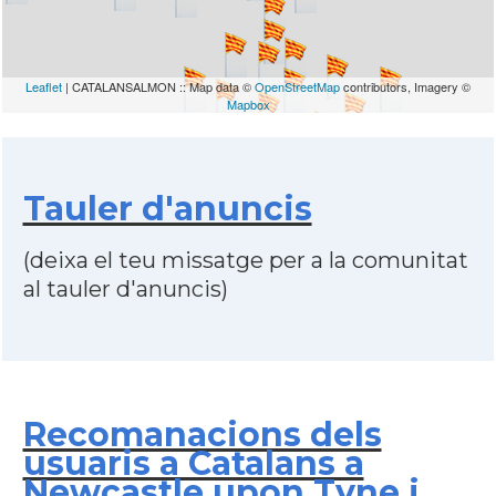
Leaflet
| CATALANSALMON :: Map data ©
OpenStreetMap
contributors, Imagery ©
Mapbox
Tauler d'anuncis
(deixa el teu missatge per a la comunitat
al tauler d'anuncis)
Recomanacions dels
usuaris a Catalans a
Newcastle upon Tyne i