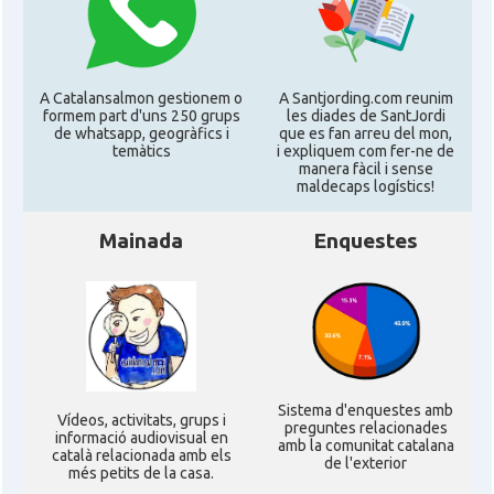
Consolat
Consolat general a London
A Catalansalmon gestionem o
A Santjording.com reunim
Ambaixada espanyola a Regne Unit
formem part d'uns 250 grups
les diades de SantJordi
Ambaixada
(UK)
de whatsapp, geogràfics i
que es fan arreu del mon,
temàtics
i expliquem com fer-ne de
manera fàcil i sense
* + ambaixades i consolats
maldecaps logí­stics!
Mainada
Enquestes
Sistema d'enquestes amb
Ví­deos, activitats, grups i
preguntes relacionades
informació audiovisual en
amb la comunitat catalana
català relacionada amb els
de l'exterior
més petits de la casa.