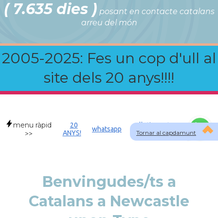
( 7.635 dies )
posant en contacte catalans
arreu del món
2005-2025: Fes un cop d'ull al
site dels 20 anys!!!!
menu ràpid
20
Allotjament a
whatsapp
ANYS!
Tornar al capdamunt
GBR
>>
Benvingudes/ts a
Catalans a Newcastle