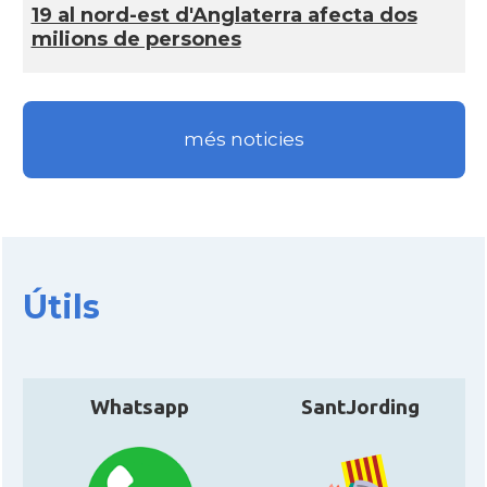
CAMON
Catalans a SOUTHAMPTON
19 al nord-est d'Anglaterra afecta dos
milions de persones
CAMON
Catalans a STIRLING
CAMON
Catalans a WIGHT
més noticies
CAMON
Catalans a YORK
Casal
Catalans UK
Útils
Casal
Centre Català d'Escòcia
Delegació del Govern al Regne Unit
Delegació
Whatsapp
SantJording
i Irlanda
Consolat
Consolat general a Edinburgh