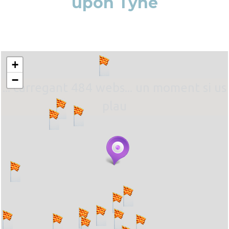
upon Tyne
+
−
... carregant 484 webs... un moment si us
plau