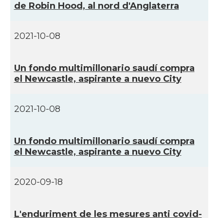
de Robin Hood, al nord d'Anglaterra
CAMON
Catalans a Newcastle upon Tyne
2021-10-08
CAMON
Catalans a NOTTINGHAM
Un fondo multimillonario saudí­ compra
el Newcastle, aspirante a nuevo City
CAMON
Catalans a OXFORD, UK, Anglaterra
2021-10-08
CAMON
Catalans a Portsmouth
CAMON
Catalans a READING
Un fondo multimillonario saudí­ compra
el Newcastle, aspirante a nuevo City
CAMON
Catalans a RUGBY
2020-09-18
CAMON
Catalans a SHEFFIELD
L'enduriment de les mesures anti covid-