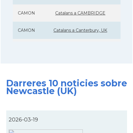
CAMON
Catalans a CAMBRIDGE
CAMON
Catalans a Canterbury, UK
CAMON
Catalans a Cardiff
CAMON
Catalans a Chelmsford
Darreres 10 noticies sobre
CAMON
Catalans a CHELTENHAM
Newcastle (UK)
CAMON
Catalans a Chester
CAMON
Catalans a DERRY
2026-03-19