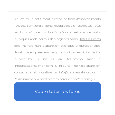
Aquest és un petit recull aleatori de
fotos d'esdeveniments
(Diades, Sant Jordis, Tions) recopilades als nostre sites. Totes
les fotos són de producció pròpia o extretes de webs
públiques amb permís dels organitzadors.
Totes les cares
dels menors han d'aparèixer pixelades o distorsionades
,
llevat que els pares ens hagin autoritzar explícitament a
publicar-les. Si no és així fes-nos-ho saber a
info@catalansalmon.com. Si hi surts i no vols aparèixer,
contacta amb nosaltres a info@catalansalmon.com i
l'eliminarem o la modificarem perquè no se't reconegui.
Veure totes les fotos
.