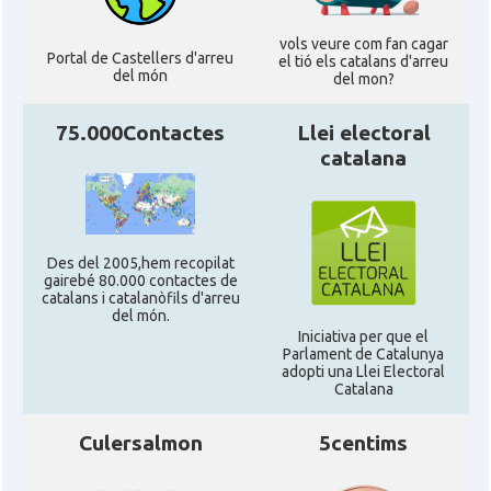
vols veure com fan cagar
Portal de Castellers d'arreu
el tió els catalans d'arreu
del món
del mon?
75.000Contactes
Llei electoral
catalana
Des del 2005,hem recopilat
gairebé 80.000 contactes de
catalans i catalanòfils d'arreu
del món.
Iniciativa per que el
Parlament de Catalunya
adopti una Llei Electoral
Catalana
Culersalmon
5centims