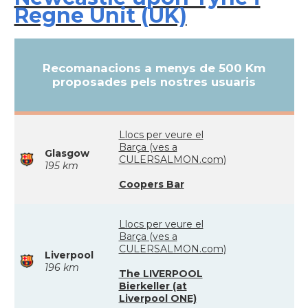
Regne Unit (UK)
Recomanacions a menys de 500 Km
proposades pels nostres usuaris
Llocs per veure el
Barça (ves a
Glasgow
CULERSALMON.com)
195 km
Coopers Bar
Llocs per veure el
Barça (ves a
CULERSALMON.com)
Liverpool
196 km
The LIVERPOOL
Bierkeller (at
Liverpool ONE)