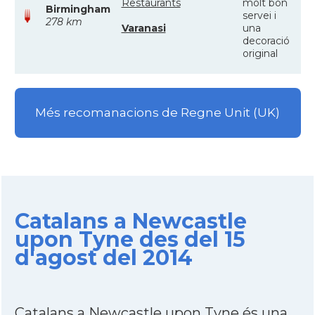
Restaurants
molt bon
Birmingham
servei i
278 km
Varanasi
una
decoració
original
Més recomanacions de Regne Unit (UK)
Catalans a Newcastle
upon Tyne des del 15
d'agost del 2014
Catalans a Newcastle upon Tyne és una