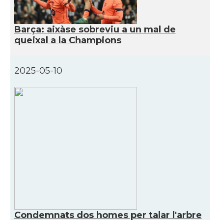
CAMON
Catalans a KETTERING
Barça: aixàse sobreviu a un mal de
queixal a la Champions
CAMON
Catalans a Leeds - Uk
2025-05-10
CAMON
Catalans a LEICESTER
CAMON
Catalans a Lincoln
CAMON
Catalans a LIVERPOOL
CAMON
CATALANS A LONDON - Londres
CAMON
CATALANS A MANCHESTER
Condemnats dos homes per talar l'arbre
CAMON
Catalans a MILTON KEYNES