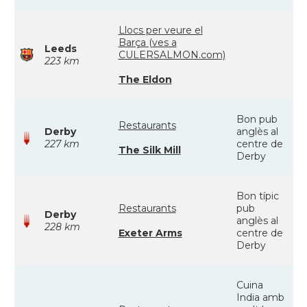
Llocs per veure el
Barça (ves a
Leeds
CULERSALMON.com)
223 km
The Eldon
Bon pub
Restaurants
Derby
anglès al
227 km
centre de
The Silk Mill
Derby
Bon típic
Restaurants
pub
Derby
anglès al
228 km
Exeter Arms
centre de
Derby
Cuina
India amb