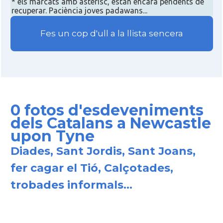
* els marcats amb asterisc, estan encara pendents de
recuperar. Paciència joves padawans...
Fes un cop d'ull a la llista sencera
0 fotos d'esdeveniments
dels Catalans a Newcastle
upon Tyne
Diades, Sant Jordis, Sant Joans,
fer cagar el Tió, Calçotades,
trobades informals...