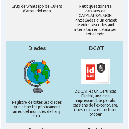
Grup de whatsapp de Culers
Petit qüestionari a
d'arreu del mon
catalans de
CATALANSALMON.
Pinzellades d'un grapat
de vides viscudes amb
intensitat i en català per
tot el món
Diades
IDCAT
L'IDCAT és un Certificat
Digital, una eina
imprescindible per als
Registre de totes les diades
catalans de l'exterior, ara,
que s'han fet públicament
i més encara en un futur
arreu del món, des de l'any
proper
2018