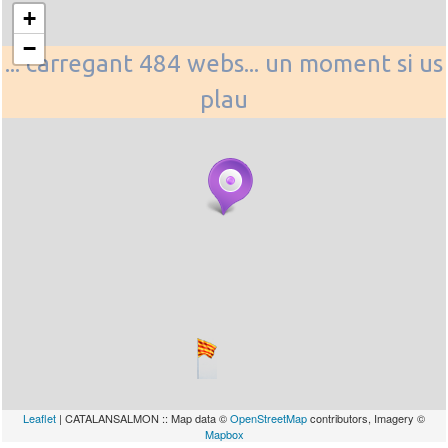
+
−
... carregant 484 webs... un moment si us
plau
Leaflet
| CATALANSALMON :: Map data ©
OpenStreetMap
contributors, Imagery ©
Mapbox