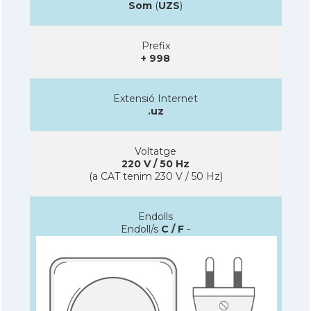
Som
(
UZS
)
Prefix
+ 998
Extensió Internet
.uz
Voltatge
220 V / 50 Hz
(a CAT tenim 230 V / 50 Hz)
Endolls
Endoll/s
C / F
-