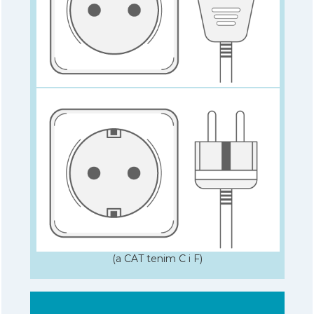
(a CAT tenim C i F)