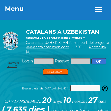
Menu
Menu
CATALANS A UZBEKISTAN
http://UZBEKISTAN.catalansalmon.com
Catalans a UZBEKISTAN forma part del projecte
www.catalansalmon.com
- (381) -
Permalink
(#)
Login
Passwd
Password
perdut?
REGISTRA'T
Buscar ciutat de CATALANSALMON:
20
10
27
CATALANSALMON:
anys
mesos i
dies
( 7.635 dies )
posant en contacte catalans