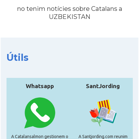
no tenim notícies sobre Catalans a
UZBEKISTAN
Útils
Whatsapp
SantJording
A Catalansalmon gestionem o
A Santjording.com reunim