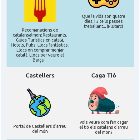
Que la vida son quatre
dies, i 3 te'ls passes
treballant... (Plutarc)
Recomanacions de
catalansalmon; Restaurants,
Guies Turístics en català,
Hotels, Pubs, Llocs fantàstics,
Llocs on comprar menjar
català, Llocs per veure el
Barça ...
Castellers
Caga Tió
vols veure com fan cagar
Portal de Castellers d'arreu
el tió els catalans d'arreu
del món
del mon?