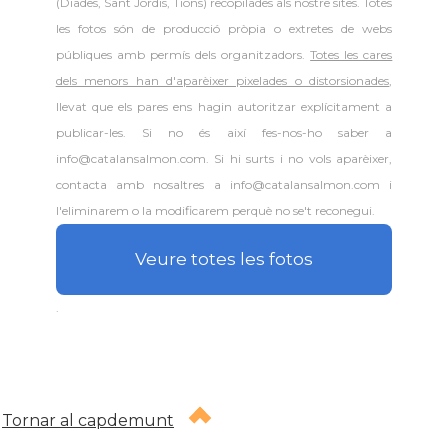
(Diades, Sant Jordis, Tions) recopilades als nostre sites. Totes
les fotos són de producció pròpia o extretes de webs
públiques amb permís dels organitzadors.
Totes les cares
dels menors han d'aparèixer pixelades o distorsionades
,
llevat que els pares ens hagin autoritzar explícitament a
publicar-les. Si no és així fes-nos-ho saber a
info@catalansalmon.com. Si hi surts i no vols aparèixer,
contacta amb nosaltres a info@catalansalmon.com i
l'eliminarem o la modificarem perquè no se't reconegui.
Veure totes les fotos
.
Tornar al capdemunt