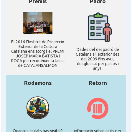
Premis
Padró
El 2016 l'Institut de Projecció
Exterior de la Cultura
Dades del del padró de
Catalana ens atorgà el PREMI
Catalans a l'exterior des
JOSEP MARIA BATISTA I
del 2009 fins avui,
ROCA per reconéixer la tasca
desglossat per paisos i
de CATALANSALMON
anys.
Rodamons
Retorn
Quantes ciutats has visitat?
informació sobre ajuts per