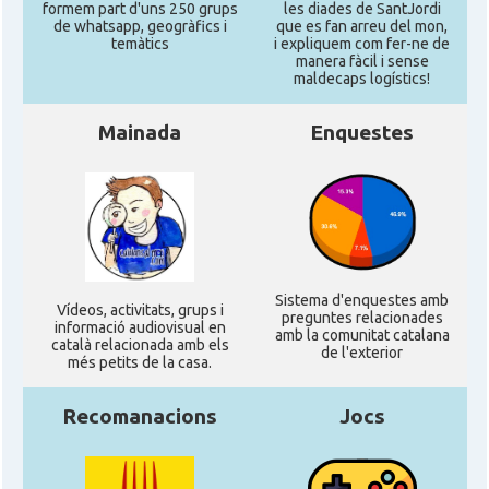
formem part d'uns 250 grups
les diades de SantJordi
de whatsapp, geogràfics i
que es fan arreu del mon,
temàtics
i expliquem com fer-ne de
manera fàcil i sense
maldecaps logí­stics!
Mainada
Enquestes
Sistema d'enquestes amb
Ví­deos, activitats, grups i
preguntes relacionades
informació audiovisual en
amb la comunitat catalana
català relacionada amb els
de l'exterior
més petits de la casa.
Recomanacions
Jocs