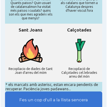
Quants paisos? Quin usuari
als catalans que tornen a
de catalansalmon ha visitat
Catalunya despres
més països i cuutats? quins
d'haver viscut fora
son els que mes agraden i els
que menys?
Sant Joans
Calçotades
Recopliacio de diades de Sant
Recopilació de
Joan d'arreu del móm
Calçotades cel.lebrades
arreu del món
* els marcats amb asterisc, estan encara pendents de
recuperar. Paciència joves padawans...
Fes un cop d'ull a la llista sencera