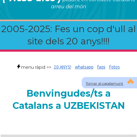
arreu del món
2005-2025: Fes un cop d'ull al
site dels 20 anys!!!!
menu ràpid >>
20 ANYS!
whatsapp
faqs
Fotos
Tornar al capdamunt
Benvingudes/ts a
Catalans a UZBEKISTAN