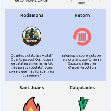
de CATALANSALMON
anys.
Rodamons
Retorn
Quantes ciutats has visitat?
informació sobre ajuts per
Quants paisos? Quin usuari
als catalans que tornen a
de catalansalmon ha visitat
Catalunya despres
més països i cuutats? quins
d'haver viscut fora
son els que mes agraden i els
que menys?
Sant Joans
Calçotades