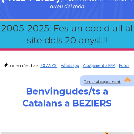
arreu del món
2005-2025: Fes un cop d'ull al
site dels 20 anys!!!!
menu ràpid >>
20 ANYS!
whatsapp
Allotjament a FRA
Fotos
Tornar al capdamunt
Benvingudes/ts a
Catalans a BEZIERS