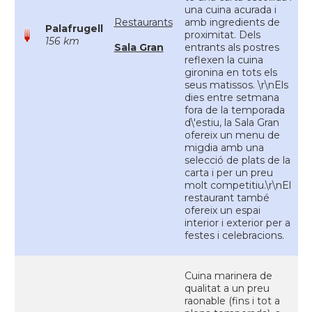
una cuina acurada i
Restaurants
amb ingredients de
Palafrugell
proximitat. Dels
156 km
Sala Gran
entrants als postres
reflexen la cuina
gironina en tots els
seus matissos. \r\nEls
dies entre setmana
fora de la temporada
d\'estiu, la Sala Gran
ofereix un menu de
migdia amb una
selecció de plats de la
carta i per un preu
molt competitiu.\r\nEl
restaurant també
ofereix un espai
interior i exterior per a
festes i celebracions.
Cuina marinera de
qualitat a un preu
raonable (fins i tot a