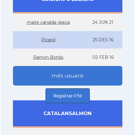
maite canalda gracia
24 JUN 21
Picarol
25 DES 16
Ramon Borràs
02 FEB 16
més usuaris
Registrar-t'hi!
CATALANSALMON