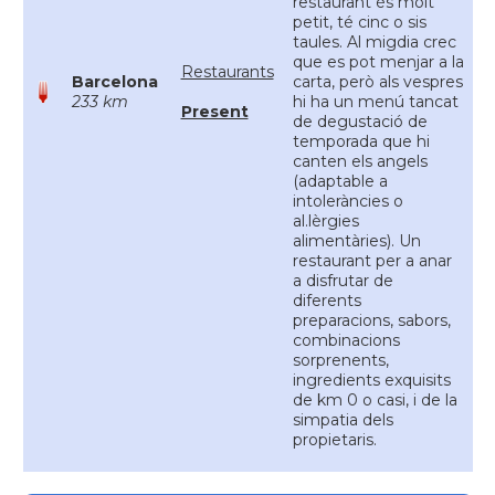
restaurant és molt
petit, té cinc o sis
taules. Al migdia crec
que es pot menjar a la
Restaurants
Barcelona
carta, però als vespres
233 km
hi ha un menú tancat
Present
de degustació de
temporada que hi
canten els angels
(adaptable a
intoleràncies o
al.lèrgies
alimentàries). Un
restaurant per a anar
a disfrutar de
diferents
preparacions, sabors,
combinacions
sorprenents,
ingredients exquisits
de km 0 o casi, i de la
simpatia dels
propietaris.