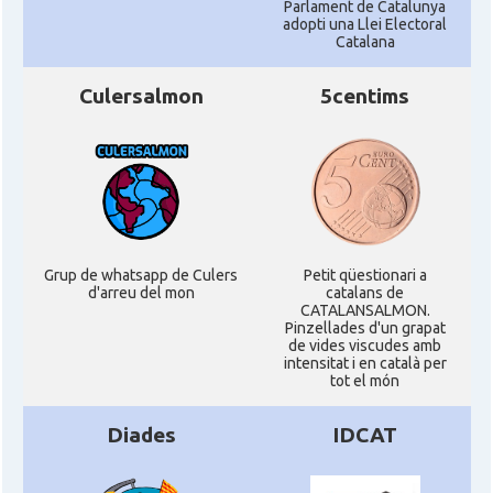
Parlament de Catalunya
Consolat
Consolat general a Pau
adopti una Llei Electoral
Catalana
Consolat
Consolat general a Perpinyà
Culersalmon
5centims
Consolat
Consolat general a Strasbourg
Consolat
Consolat general a Toulouse
Ambaixada
Ambaixada espanyola a França
Grup de whatsapp de Culers
Petit qüestionari a
d'arreu del mon
catalans de
* + ambaixades i consolats
CATALANSALMON.
Pinzellades d'un grapat
de vides viscudes amb
intensitat i en català per
tot el món
Diades
IDCAT