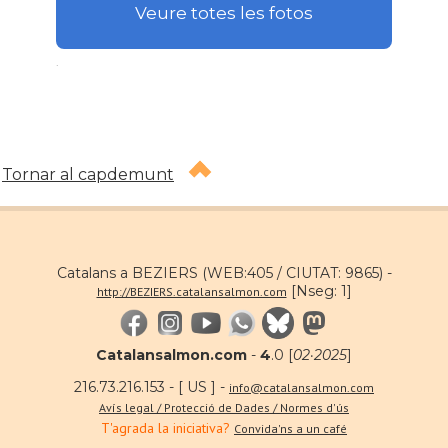
Veure totes les fotos
.
Tornar al capdemunt
Catalans a BEZIERS (WEB:405 / CIUTAT: 9865) -
[Nseg: 1]
http://BEZIERS.catalansalmon.com
Catalansalmon.com
-
4
.0 [
02·2025
]
216.73.216.153 - [ US ] -
info@catalansalmon.com
Avís legal / Protecció de Dades / Normes d'ús
T'agrada la iniciativa?
Convida'ns a un café