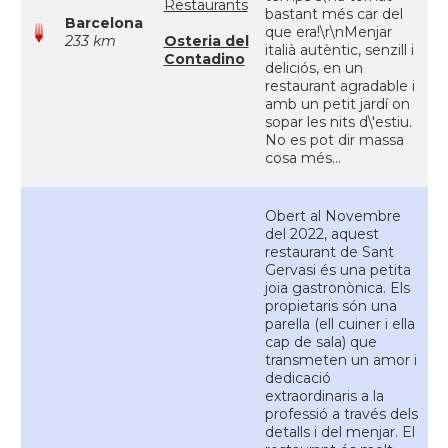
Restaurants
bastant més car del
Barcelona
que era!\r\nMenjar
233 km
Osteria del
italià autèntic, senzill i
Contadino
deliciós, en un
restaurant agradable i
amb un petit jardí on
sopar les nits d\'estiu.
No es pot dir massa
cosa més...
Obert al Novembre
del 2022, aquest
restaurant de Sant
Gervasi és una petita
joia gastronònica. Els
propietaris són una
parella (ell cuiner i ella
cap de sala) que
transmeten un amor i
dedicació
extraordinaris a la
professió a través dels
detalls i del menjar. El