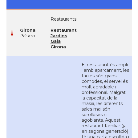
Restaurants
Girona
Restaurant
154 km
Jardins
Gala
Girona
El restaurant és ampli
i amb aparcament, les
taules són grans i
còmodes, el servei és
molt agradable i
professional. Malgrat
la capacitat de la
masia, les diferents
sales mai són
sorolloses ni
agobiants. Aquest
restaurant familiar (ja
en segona generació)
té una carta escollida i