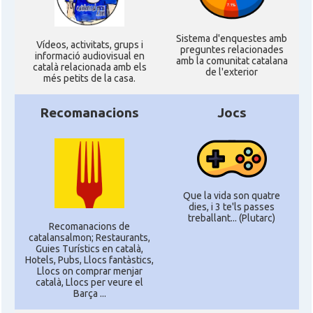
Casal Català de Nantes "Tirant lo
Casal
Sistema d'enquestes amb
Blanc\"
Ví­deos, activitats, grups i
preguntes relacionades
informació audiovisual en
amb la comunitat catalana
català relacionada amb els
de l'exterior
més petits de la casa.
Casal Català de Tolosa de
Casal
Llenguadoc
Recomanacions
Jocs
Casal
Casal de Catalunya de París
Casal
Centre Català d'Occitània
Que la vida son quatre
dies, i 3 te'ls passes
Centre Cultural Català - Casal Jaume
treballant... (Plutarc)
Casal
I de Perpinyà
Recomanacions de
catalansalmon; Restaurants,
Guies Turístics en català,
Hotels, Pubs, Llocs fantàstics,
Casal
Cercle Català de Marsella
Llocs on comprar menjar
català, Llocs per veure el
Barça ...
Acció
Oficina d'ACCIÓ Paris