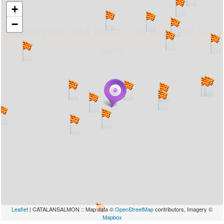
+
−
... carregant 484 webs... un moment si us
plau
Leaflet
| CATALANSALMON :: Map data ©
OpenStreetMap
contributors, Imagery ©
Mapbox