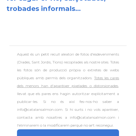
trobades informals...
Aquest és un petit recull aleatori de
fotos d'esdeveniments
(Diades, Sant Jordis, Tions) recopilades als nostre sites. Totes
les fotos són de producció pròpia o extretes de webs
públiques amb permís dels organitzadors.
Totes les cares
dels menors han d'aparèixer pixelades o distorsionades
,
llevat que els pares ens hagin autoritzar explícitament a
publicar-les. Si no és així fes-nos-ho saber a
info@catalansalmon.com. Si hi surts i no vols aparèixer,
contacta amb nosaltres a info@catalansalmon.com i
l'eliminarem o la modificarem perquè no se't reconegui.