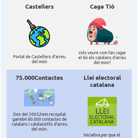
Castellers
Caga Tió
Delegació
Delegació del Govern a França
Consolat
Consolat general a Bayonne
Consolat
Consolat general a Bordeaux
vols veure com fan cagar
Portal de Castellers d'arreu
el tió els catalans d'arreu
del món
del mon?
Consolat
Consolat general a Lyon
75.000Contactes
Llei electoral
catalana
Consolat
Consolat general a Marseille
Consolat
Consolat general a Montpellier
Des del 2005,hem recopilat
gairebé 80.000 contactes de
Consolat
Consolat general a Paris
catalans i catalanòfils d'arreu
del món.
Iniciativa per que el