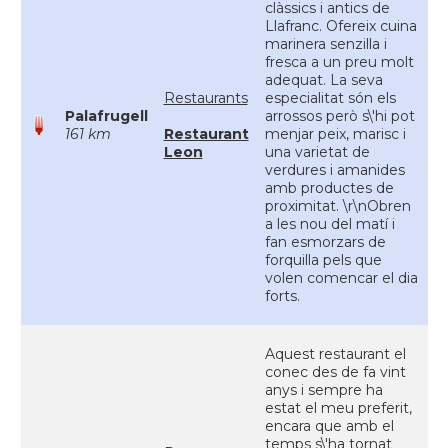
clàssics i antics de
Llafranc. Ofereix cuina
marinera senzilla i
fresca a un preu molt
adequat. La seva
Restaurants
especialitat són els
Palafrugell
arrossos però s\'hi pot
161 km
Restaurant
menjar peix, marisc i
Leon
una varietat de
verdures i amanides
amb productes de
proximitat. \r\nObren
a les nou del matí i
fan esmorzars de
forquilla pels que
volen comencar el dia
forts.
Aquest restaurant el
conec des de fa vint
anys i sempre ha
estat el meu preferit,
encara que amb el
temps s\'ha tornat