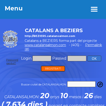
Menu
Menu
CATALANS A BEZIERS
http://BEZIERS.catalansalmon.com
Catalans a BEZIERS forma part del projecte
www.catalansalmon.com
- (405) -
Permalink
(#)
Login
Passwd
Password
perdut?
REGISTRA'T
Buscar ciutat de CATALANSALMON:
20
10
26
CATALANSALMON:
anys
mesos i
dies
( 7.634 dies )
posant en contacte catalans