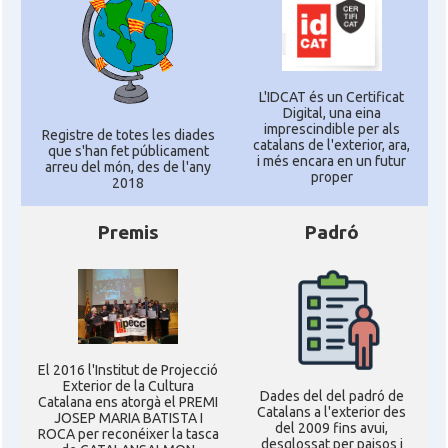
L'IDCAT és un Certificat
Digital, una eina
imprescindible per als
Registre de totes les diades
catalans de l'exterior, ara,
que s'han fet públicament
i més encara en un futur
arreu del món, des de l'any
proper
2018
Premis
Padró
El 2016 l'Institut de Projecció
Exterior de la Cultura
Dades del del padró de
Catalana ens atorgà el PREMI
Catalans a l'exterior des
JOSEP MARIA BATISTA I
del 2009 fins avui,
ROCA per reconéixer la tasca
desglossat per paisos i