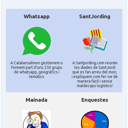
CAMON
Catalans a RENNES
Whatsapp
SantJording
CAMON
Catalans a Rouen
CAMON
Catalans a STRASBOURG
CAMON
Catalans a Toulouse
A Catalansalmon gestionem o
A Santjording.com reunim
formem part d'uns 250 grups
les diades de SantJordi
de whatsapp, geogràfics i
que es fan arreu del mon,
temàtics
i expliquem com fer-ne de
CAMON
Catalans a TROYES
manera fàcil i sense
maldecaps logí­stics!
Ateneu Català de l'Eurodistrict
Casal
Mainada
Enquestes
Strasbourg-Ortenau
Casal Català de Grenoble (Maison de
Casal
Catalogne)