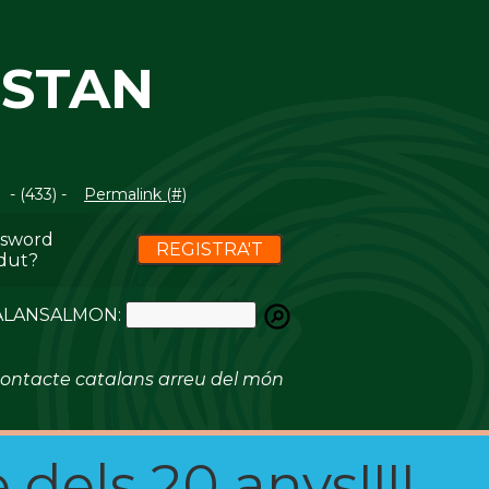
ISTAN
- (433) -
Permalink (#)
ssword
REGISTRA'T
dut?
ATALANSALMON:
ontacte catalans arreu del món
 dels 20 anys!!!!