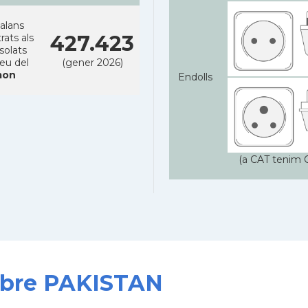
alans
427.423
rats als
solats
reu del
(gener 2026)
on
Endolls
(a CAT tenim C
sobre PAKISTAN