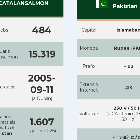
CATALANSALMON
Pakistan
484
ebs
Capital
Islamaba
Moneda
Rupee
(
PK
uaris
15.319
ansalmon
Prefix
+ 92
2005-
Extensió
creacio
09-11
.pk
Internet
(a Dublin)
230 V / 50 
Voltatge
(a CAT tenim 23
alans
1.607
50 Hz)
rats als
lats de
(gener 2026)
istan
Endoll/s
C / 