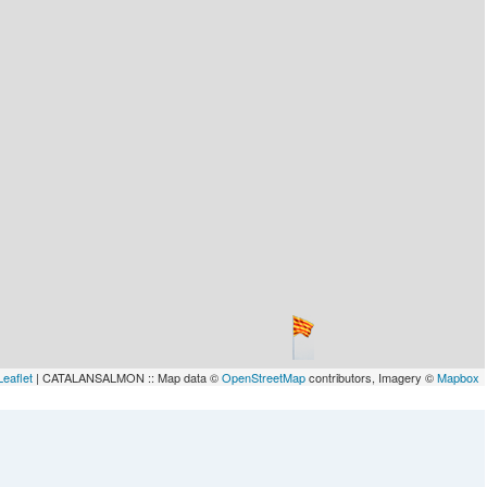
Leaflet
| CATALANSALMON :: Map data ©
OpenStreetMap
contributors, Imagery ©
Mapbox