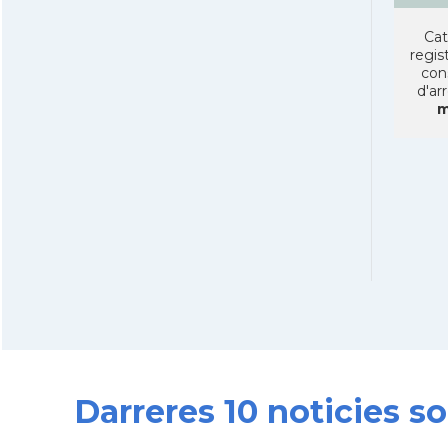
Cat
regist
con
d'ar
m
Darreres 10 noticies 