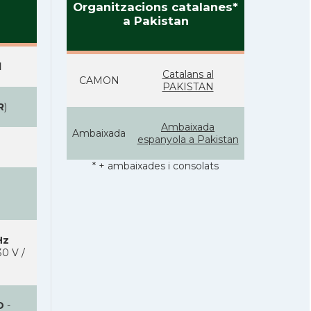
Organitzacions catalanes*
a Pakistan
d
Catalans al
CAMON
PAKISTAN
R
)
Ambaixada
Ambaixada
espanyola a Pakistan
* + ambaixades i consolats
Hz
0 V /
D
-