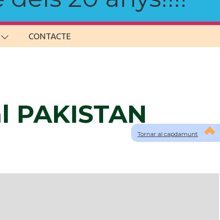
CONTACTE
al PAKISTAN
Tornar al capdamunt
lau