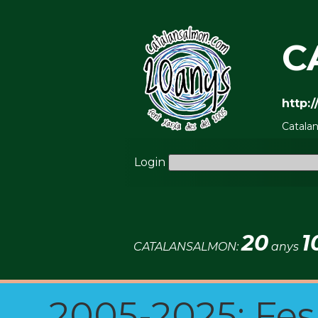
C
http:
Catala
Login
20
1
CATALANSALMON:
anys
2005-2025: Fes u