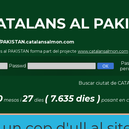
ATALANS AL PAK
//PAKISTAN.catalansalmon.com
ns al PAKISTAN forma part del projecte
www.catalansalmon.com
Pa
Passwd
per
Buscar ciutat de C
0
27
( 7.635 dies )
mesos i
dies
posant en c
n cop d'ull al site