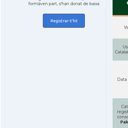
formàven part, s'han donat de baixa
Registrar-t'hi!
W
Us
Catal
Data 
Cat
regist
conso
Pak