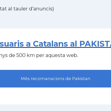
at al tauler d'anuncis)
uaris a Catalans al PAKIS
nys de 500 km per aquesta web.
Més recomanacions de Pakistan