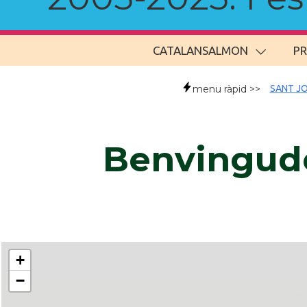
CATALANSALMON
P
menu ràpid >>
SANT JO
Benvingude
+
−
..