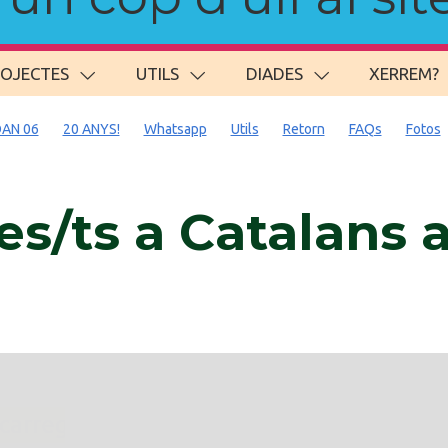
ROJECTES
UTILS
DIADES
XERREM?
AN 06
20 ANYS!
Whatsapp
Utils
Retorn
FAQs
Fotos
s/ts a Catalans 
. carregant 484 webs... un moment si us p