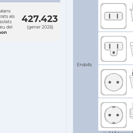
alans
427.423
rats als
solats
reu del
(gener 2026)
on
Endolls