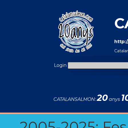
C
http:
Catala
Login
20
1
CATALANSALMON:
anys
2005-2025: Fes u