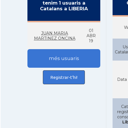
tenim 1 usuaris a
Catalans a LIBERIA
W
01
JUAN MARIA
ABR
MARTINEZ ONCINA
19
Us
Catal
més usuaris
Registrar-t'hi!
Data 
Cat
regist
conso
Li