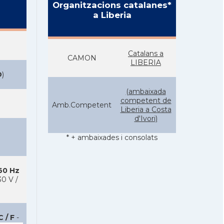
Organitzacions catalanes*
a Liberia
Catalans a
CAMON
LIBERIA
D
)
(ambaixada
competent de
Amb.Competent
Liberia a Costa
d'Ivori)
* + ambaixades i consolats
 60 Hz
0 V /
C / F
-