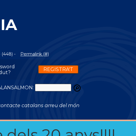
IA
 (448) -
Permalink (#)
ssword
REGISTRA'T
dut?
ATALANSALMON:
ontacte catalans arreu del món
 dels 20 anys!!!!