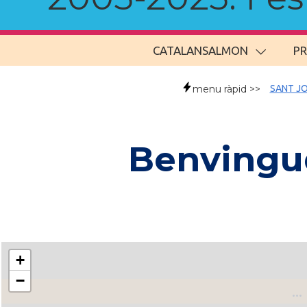
CATALANSALMON
P
menu ràpid >>
SANT JO
Benvingud
+
−
..