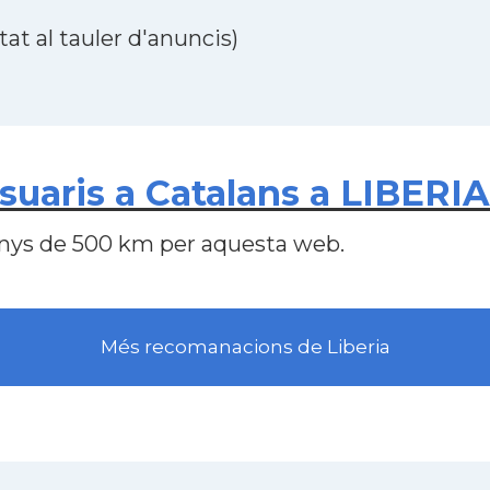
at al tauler d'anuncis)
uaris a Catalans a LIBERIA
nys de 500 km per aquesta web.
Més recomanacions de Liberia