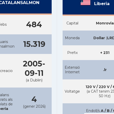
CATALANSALMON
Liberia
484
Capital
Monrovia
ebs
Moneda
Dollar
(
LR
uaris
15.319
ansalmon
Prefix
+ 231
2005-
Extensió
.lr
creacio
09-11
Internet
(a Dublin)
120 V / 220 V /
Voltatge
(a CAT tenim 23
alans
50 Hz)
4
rats als
lats de
(gener 2026)
beria
Endoll/s
A / B / 