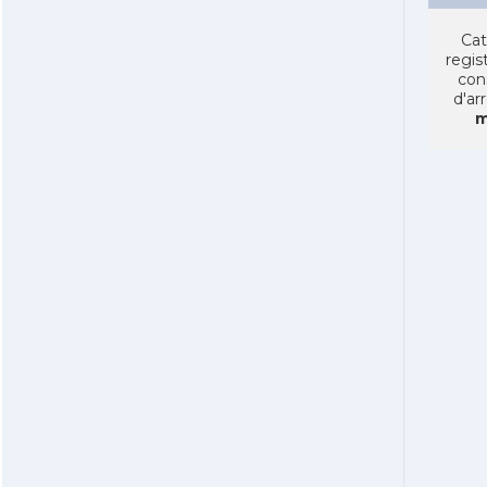
Cat
regist
con
d'ar
m