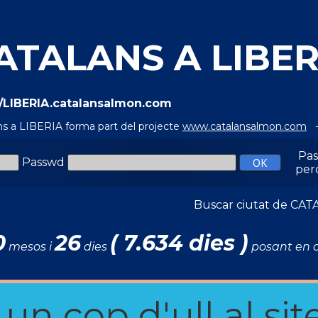
ATALANS A LIBER
//LIBERIA.catalansalmon.com
ns a LIBERIA forma part del projecte
www.catalansalmon.com
-
Pa
Passwd
per
Buscar ciutat de C
0
26
( 7.634 dies )
mesos i
dies
posant en c
n cop d'ull al site