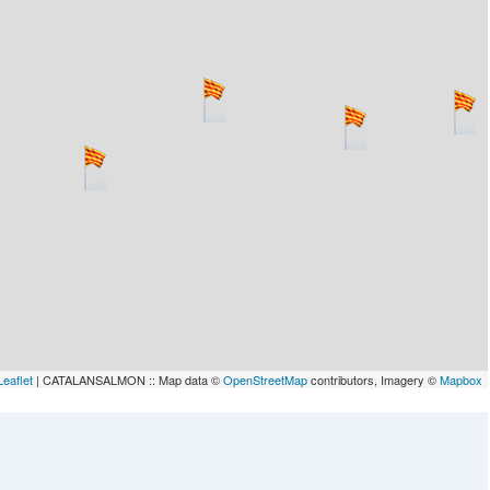
Leaflet
| CATALANSALMON :: Map data ©
OpenStreetMap
contributors, Imagery ©
Mapbox