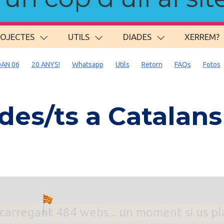
ROJECTES
UTILS
DIADES
XERREM?
AN 06
20 ANYS!
Whatsapp
Utils
Retorn
FAQs
Fotos
es/ts a Catalans
. carregant 484 webs... un moment si us p