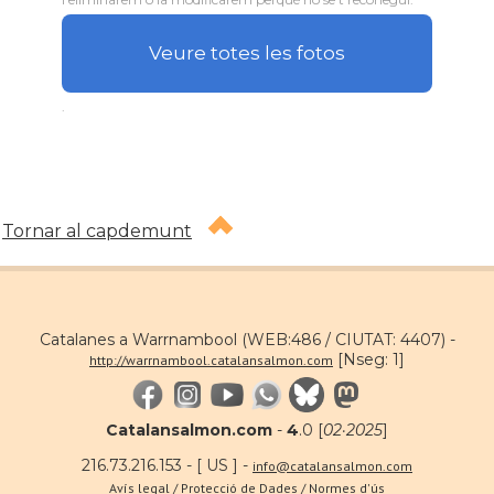
Veure totes les fotos
.
Tornar al capdemunt
Catalanes a Warrnambool (WEB:486 / CIUTAT: 4407) -
[Nseg: 1]
http://warrnambool.catalansalmon.com
Catalansalmon.com
-
4
.0 [
02·2025
]
216.73.216.153 - [ US ] -
info@catalansalmon.com
Avís legal / Protecció de Dades / Normes d'ús