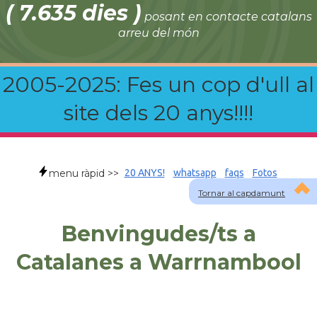
( 7.635 dies )
posant en contacte catalans
arreu del món
2005-2025: Fes un cop d'ull al
site dels 20 anys!!!!
menu ràpid >>
20 ANYS!
whatsapp
faqs
Fotos
Tornar al capdamunt
Benvingudes/ts a
Catalanes a Warrnambool