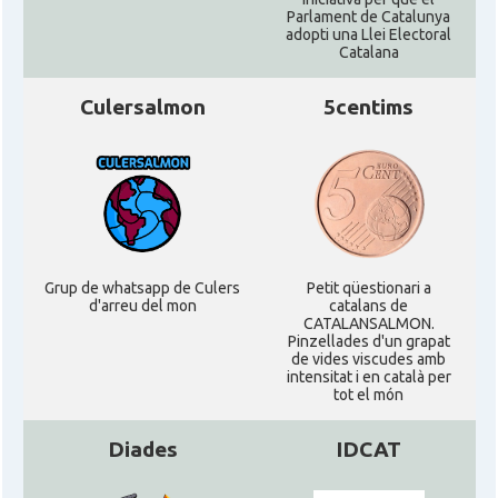
Parlament de Catalunya
adopti una Llei Electoral
Catalana
Culersalmon
5centims
Grup de whatsapp de Culers
Petit qüestionari a
d'arreu del mon
catalans de
CATALANSALMON.
Pinzellades d'un grapat
de vides viscudes amb
intensitat i en català per
tot el món
Diades
IDCAT