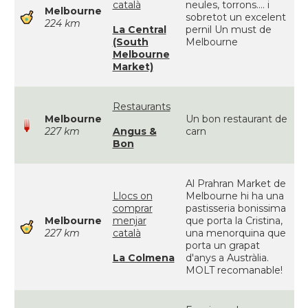
català
neules, torrons.... i
Melbourne
sobretot un excelent
224 km
La Central
pernil Un must de
(South
Melbourne
Melbourne
Market)
Restaurants
Melbourne
Un bon restaurant de
227 km
Angus &
carn
Bon
Al Prahran Market de
Llocs on
Melbourne hi ha una
comprar
pastisseria bonissima
Melbourne
menjar
que porta la Cristina,
227 km
català
una menorquina que
porta un grapat
La Colmena
d'anys a Austràlia.
MOLT recomanable!