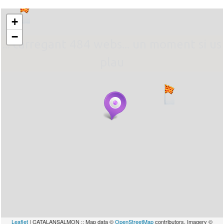
+
−
... carregant 484 webs... un moment si us
plau
Leaflet
| CATALANSALMON :: Map data ©
OpenStreetMap
contributors, Imagery ©