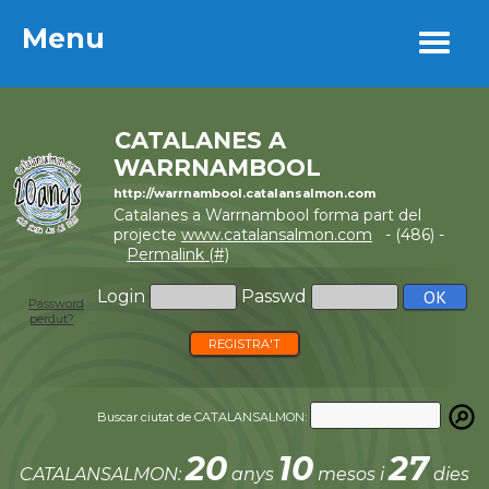
Menu
Menu
CATALANES A
WARRNAMBOOL
http://warrnambool.catalansalmon.com
Catalanes a Warrnambool forma part del
projecte
www.catalansalmon.com
- (486) -
Permalink (#)
Login
Passwd
Password
perdut?
REGISTRA'T
Buscar ciutat de CATALANSALMON:
20
10
27
CATALANSALMON:
anys
mesos i
dies