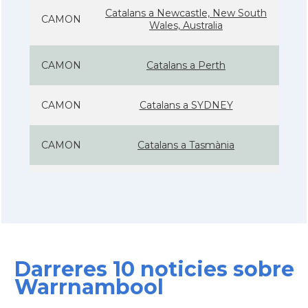
Catalans a Newcastle, New South
CAMON
Wales, Australia
CAMON
Catalans a Perth
CAMON
Catalans a SYDNEY
CAMON
Catalans a Tasmània
CAMON
Catalanes a Warrnambool
Casal
Casal Català de Nova Gal·les del Sud
Darreres 10 noticies sobre
Casal
Casal Català de Victòria
Warrnambool
Consolat
Consolat general a Melbourne