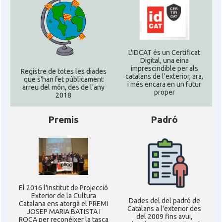
L'IDCAT és un Certificat
Digital, una eina
imprescindible per als
Registre de totes les diades
catalans de l'exterior, ara,
que s'han fet públicament
i més encara en un futur
arreu del món, des de l'any
proper
2018
Premis
Padró
El 2016 l'Institut de Projecció
Exterior de la Cultura
Dades del del padró de
Catalana ens atorgà el PREMI
Catalans a l'exterior des
JOSEP MARIA BATISTA I
del 2009 fins avui,
ROCA per reconéixer la tasca