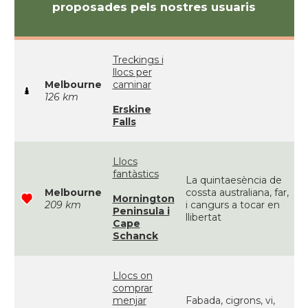
proposades pels nostres usuaris
Treckings i
llocs per
Melbourne
caminar
126 km
Erskine
Falls
Llocs
fantàstics
La quintaesència de
Melbourne
cossta australiana, far,
Mornington
209 km
i cangurs a tocar en
Peninsula i
llibertat
Cape
Schanck
Llocs on
comprar
menjar
Fabada, cigrons, vi,