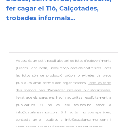
fer cagar el Tió, Calçotades,
trobades informals...
Aquest és un petit recull aleatori de
fotos d'esdeveniments
(Diades, Sant Jordis, Tions) recopilades als nostre sites. Totes
les fotos són de producció pròpia o extretes de webs
públiques amb permís dels organitzadors.
Totes les cares
dels menors han d'aparèixer pixelades o distorsionades
,
llevat que els pares ens hagin autoritzar explícitament a
publicar-les. Si no és així fes-nos-ho saber a
info@catalansalmon.com. Si hi surts i no vols aparèixer,
contacta amb nosaltres a info@catalansalmon.com i
l'eliminarem o la modificarem perquè no se't reconegui.