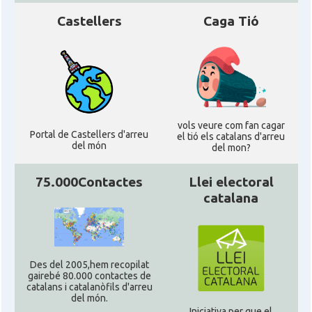
Castellers
Caga Tió
vols veure com fan cagar
Portal de Castellers d'arreu
el tió els catalans d'arreu
del món
del mon?
75.000Contactes
Llei electoral
catalana
Des del 2005,hem recopilat
gairebé 80.000 contactes de
catalans i catalanòfils d'arreu
del món.
Iniciativa per que el