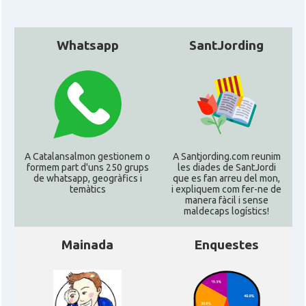
Whatsapp
SantJording
A Catalansalmon gestionem o
A Santjording.com reunim
formem part d'uns 250 grups
les diades de SantJordi
de whatsapp, geogràfics i
que es fan arreu del mon,
temàtics
i expliquem com fer-ne de
manera fàcil i sense
maldecaps logí­stics!
Mainada
Enquestes