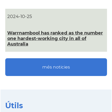
Consolat
Consolat general a Sydney
2024-10-25
Ambaixada
Ambaixada espanyola a Austràlia
Warrnambool has ranked as the number
* + ambaixades i consolats
one hardest-working city in all of
Australia
més noticies
Útils