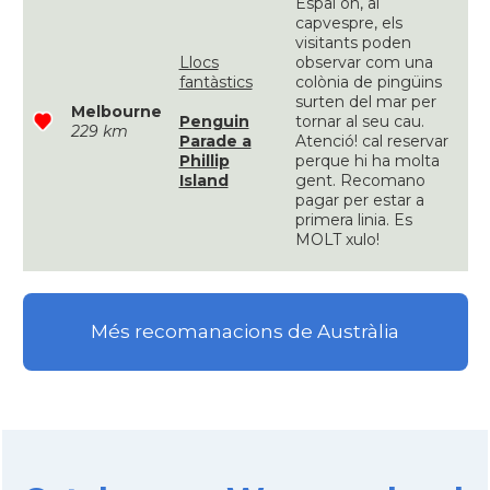
Espai on, al
capvespre, els
visitants poden
Llocs
observar com una
fantàstics
colònia de pingüins
surten del mar per
Melbourne
Penguin
tornar al seu cau.
229 km
Parade a
Atenció! cal reservar
Phillip
perque hi ha molta
Island
gent. Recomano
pagar per estar a
primera linia. Es
MOLT xulo!
Més recomanacions de Austràlia