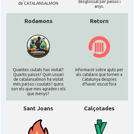
desglossat per paisos i
de CATALANSALMON
anys.
Rodamons
Retorn
Quantes ciutats has visitat?
informació sobre ajuts per
Quants paisos? Quin usuari
als catalans que tornen a
de catalansalmon ha visitat
Catalunya despres
més països i cuutats? quins
d'haver viscut fora
son els que mes agraden i els
que menys?
Sant Joans
Calçotades