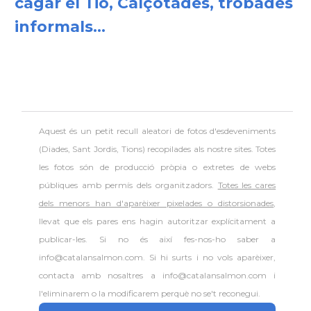
cagar el Tió, Calçotades, trobades
informals...
Aquest és un petit recull aleatori de
fotos d'esdeveniments
(Diades, Sant Jordis, Tions) recopilades als nostre sites. Totes
les fotos són de producció pròpia o extretes de webs
públiques amb permís dels organitzadors.
Totes les cares
dels menors han d'aparèixer pixelades o distorsionades
,
llevat que els pares ens hagin autoritzar explícitament a
publicar-les. Si no és així fes-nos-ho saber a
info@catalansalmon.com. Si hi surts i no vols aparèixer,
contacta amb nosaltres a info@catalansalmon.com i
l'eliminarem o la modificarem perquè no se't reconegui.