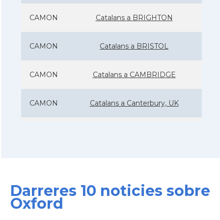
CAMON
Catalans a BRIGHTON
CAMON
Catalans a BRISTOL
CAMON
Catalans a CAMBRIDGE
CAMON
Catalans a Canterbury, UK
CAMON
Catalans a Cardiff
CAMON
Catalans a Chelmsford
Darreres 10 noticies sobre
CAMON
Catalans a CHELTENHAM
Oxford
CAMON
Catalans a Chester