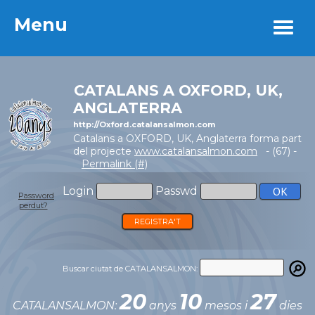
Menu
Menu
CATALANS A OXFORD, UK,
ANGLATERRA
http://Oxford.catalansalmon.com
Catalans a OXFORD, UK, Anglaterra forma part
del projecte
www.catalansalmon.com
- (67) -
Permalink (#)
Login
Passwd
Password
perdut?
REGISTRA'T
Buscar ciutat de CATALANSALMON:
20
10
27
CATALANSALMON:
anys
mesos i
dies