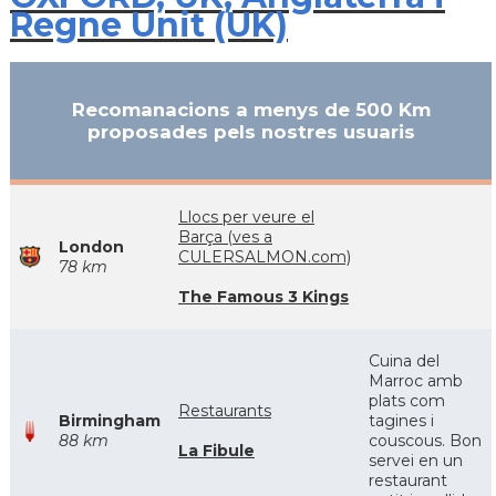
Regne Unit (UK)
Recomanacions a menys de 500 Km
proposades pels nostres usuaris
Llocs per veure el
Barça (ves a
London
CULERSALMON.com)
78 km
The Famous 3 Kings
Cuina del
Marroc amb
plats com
Restaurants
Birmingham
tagines i
88 km
couscous. Bon
La Fibule
servei en un
restaurant