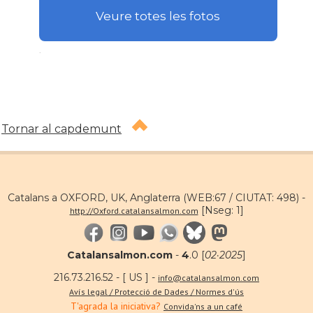
Veure totes les fotos
.
Tornar al capdemunt
Catalans a OXFORD, UK, Anglaterra (WEB:67 / CIUTAT: 498) -
[Nseg: 1]
http://Oxford.catalansalmon.com
Catalansalmon.com
-
4
.0 [
02·2025
]
216.73.216.52 - [ US ] -
info@catalansalmon.com
Avís legal / Protecció de Dades / Normes d'ús
T'agrada la iniciativa?
Convida'ns a un café