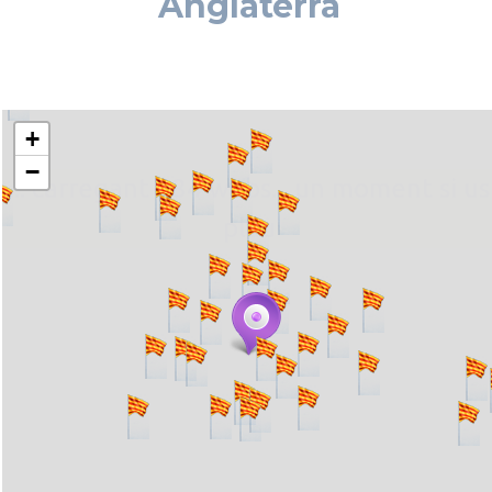
Anglaterra
+
−
... carregant 484 webs... un moment si us
plau