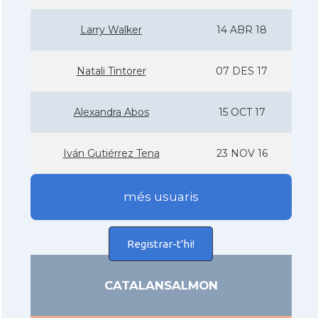
Larry Walker
14 ABR 18
Natali Tintorer
07 DES 17
Alexandra Abos
15 OCT 17
Iván Gutiérrez Tena
23 NOV 16
més usuaris
Registrar-t'hi!
CATALANSALMON