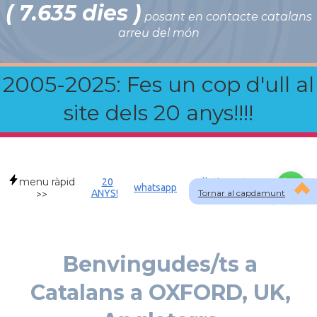
( 7.635 dies )
posant en contacte catalans
arreu del món
2005-2025: Fes un cop d'ull al
site dels 20 anys!!!!
menu ràpid
20
Allotjament a
whatsapp
ANYS!
Tornar al capdamunt
GBR
>>
Benvingudes/ts a
Catalans a OXFORD, UK,