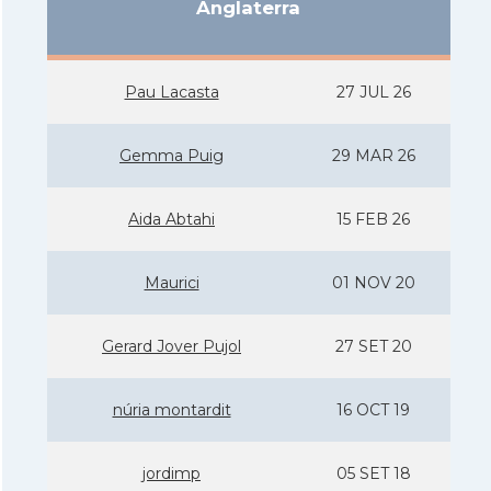
Anglaterra
Pau Lacasta
27 JUL 26
Gemma Puig
29 MAR 26
Aida Abtahi
15 FEB 26
Maurici
01 NOV 20
Gerard Jover Pujol
27 SET 20
núria montardit
16 OCT 19
jordimp
05 SET 18