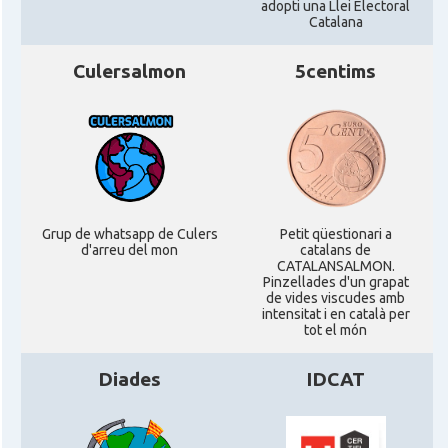
adopti una Llei Electoral
Delegació del Govern al Regne Unit i
Catalana
Delegació
Irlanda
Culersalmon
5centims
Consolat
Consolat general a Edinburgh
Consolat
Consolat general a London
Ambaixada espanyola a Regne Unit
Ambaixada
(UK)
Grup de whatsapp de Culers
Petit qüestionari a
d'arreu del mon
catalans de
* + ambaixades i consolats
CATALANSALMON.
Pinzellades d'un grapat
de vides viscudes amb
intensitat i en català per
tot el món
Diades
IDCAT