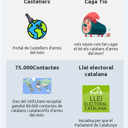
CAMON
Catalans a RUGBY
Castellers
Caga Tió
CAMON
Catalans a SHEFFIELD
CAMON
Catalans a SOUTHAMPTON
vols veure com fan cagar
Portal de Castellers d'arreu
el tió els catalans d'arreu
CAMON
Catalans a STIRLING
del món
del mon?
CAMON
Catalans a WIGHT
75.000Contactes
Llei electoral
catalana
CAMON
Catalans a YORK
Casal
Catalans UK
Des del 2005,hem recopilat
gairebé 80.000 contactes de
catalans i catalanòfils d'arreu
del món.
Casal
Centre Català d'Escòcia
Iniciativa per que el
Parlament de Catalunya