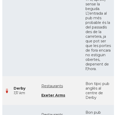
sense la
beguda.
L\'entrada al
pub més
probable és la
del passadís
des de la
carretera, ja
que pot ser
que les portes
de fora encara
no estiguin
obertes,
depenent de
l\'hora.
Bon típic pub
Restaurants
Derby
anglès al
131 km
centre de
Exeter Arms
Derby
Bon pub
Restaurants