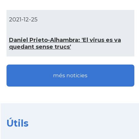
CAMON
Catalans a DERRY
2021-12-25
CAMON
CATALANS A EDINBURGH
Daniel Prieto-Alhambra: 'El virus es va
quedant sense trucs'
CAMON
Catalans a Enniskillen
CAMON
Catalans a EXETER
més noticies
Catalans a Glasgow -Escòcia -
CAMON
Scotland
CAMON
Catalans a GUERNSEY
Útils
CAMON
CATALANS A GUILDFORD