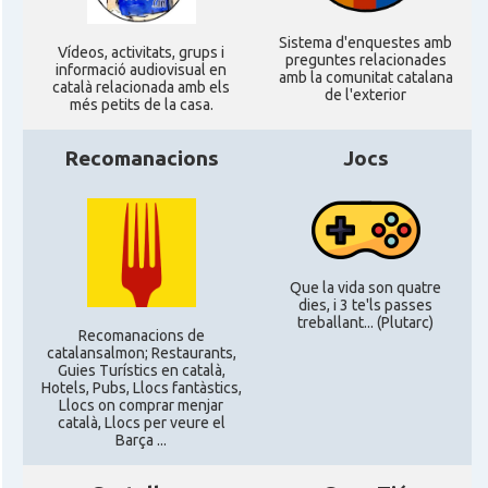
Sistema d'enquestes amb
CAMON
CATALANS A MANCHESTER
Ví­deos, activitats, grups i
preguntes relacionades
informació audiovisual en
amb la comunitat catalana
català relacionada amb els
de l'exterior
més petits de la casa.
CAMON
Catalans a MILTON KEYNES
Recomanacions
Jocs
CAMON
Catalans a Newcastle upon Tyne
CAMON
Catalans a NOTTINGHAM
Que la vida son quatre
CAMON
Catalans a OXFORD, UK, Anglaterra
dies, i 3 te'ls passes
treballant... (Plutarc)
Recomanacions de
catalansalmon; Restaurants,
CAMON
Catalans a Portsmouth
Guies Turístics en català,
Hotels, Pubs, Llocs fantàstics,
Llocs on comprar menjar
català, Llocs per veure el
CAMON
Catalans a READING
Barça ...