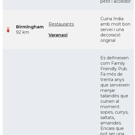
petit i acollidor
Cuina India
Restaurants
amb molt bon
Birmingham
servei i una
92 km
Varanasi
decoració
original
Es defineixen
com Family
Friendly Pub.
Fa més de
trenta anys
que serveixen
menjar
tailandés que
cuinen al
moment:
sopes, currys,
saltats,
amanides.
Encara que
pot ser una