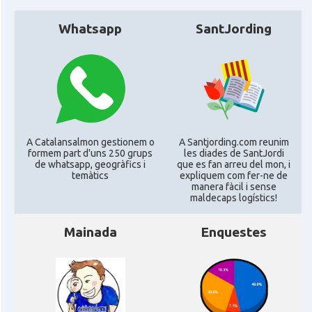
CAMON
Catalans a HEREFORD
Whatsapp
SantJording
CAMON
Catalans a Ipswich
CAMON
Catalans a KETTERING
CAMON
Catalans a Leeds - Uk
A Catalansalmon gestionem o
A Santjording.com reunim
formem part d'uns 250 grups
les diades de SantJordi
de whatsapp, geogràfics i
que es fan arreu del mon, i
temàtics
expliquem com fer-ne de
CAMON
Catalans a LEICESTER
manera fàcil i sense
maldecaps logí­stics!
CAMON
Catalans a Lincoln
Mainada
Enquestes
CAMON
Catalans a LIVERPOOL
CAMON
CATALANS A LONDON - Londres