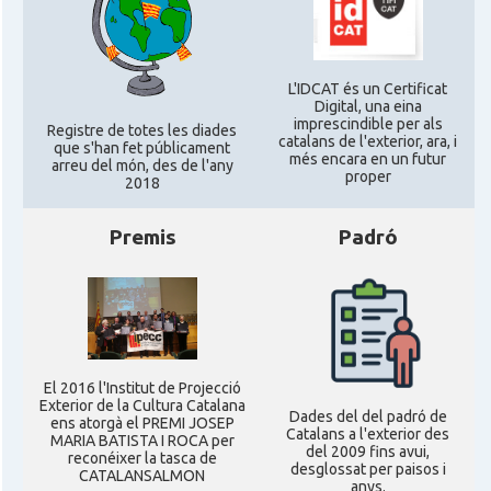
L'IDCAT és un Certificat
Digital, una eina
imprescindible per als
Registre de totes les diades
catalans de l'exterior, ara, i
que s'han fet públicament
més encara en un futur
arreu del món, des de l'any
proper
2018
Premis
Padró
El 2016 l'Institut de Projecció
Exterior de la Cultura Catalana
Dades del del padró de
ens atorgà el PREMI JOSEP
Catalans a l'exterior des
MARIA BATISTA I ROCA per
del 2009 fins avui,
reconéixer la tasca de
desglossat per paisos i
CATALANSALMON
anys.