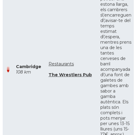
estona llarga,
els cambrers
s\'encarreguen
d\'avisar-te del
temps
estimat
d\'espera,
mentres prens
una de les
tantes
cerveses de
Restaurants
barril
Cambridge
acompanyada
108 km
The Wrestlers Pub
d\'una font de
galetes de
gambes amb
sabor a
gamba
autèntica. Els
plats són
complets i
pots menjar
per unes 13-15
lliures (uns 15-
17€, aprox.)