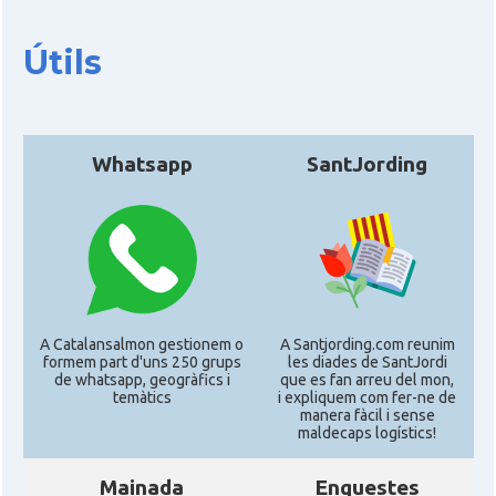
Útils
Whatsapp
SantJording
A Catalansalmon gestionem o
A Santjording.com reunim
formem part d'uns 250 grups
les diades de SantJordi
de whatsapp, geogràfics i
que es fan arreu del mon,
temàtics
i expliquem com fer-ne de
manera fàcil i sense
maldecaps logí­stics!
Mainada
Enquestes