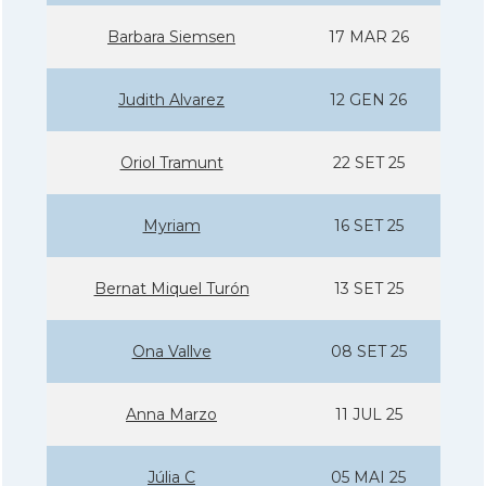
Barbara Siemsen
17 MAR 26
Judith Alvarez
12 GEN 26
Oriol Tramunt
22 SET 25
Myriam
16 SET 25
Bernat Miquel Turón
13 SET 25
Ona Vallve
08 SET 25
Anna Marzo
11 JUL 25
Júlia C
05 MAI 25