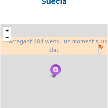
Suecia
+
−
... carregant 484 webs... un moment si us
plau