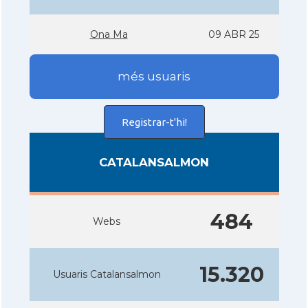
Ona Ma
09 ABR 25
més usuaris
Registrar-t'hi!
CATALANSALMON
484
Webs
15.320
Usuaris Catalansalmon