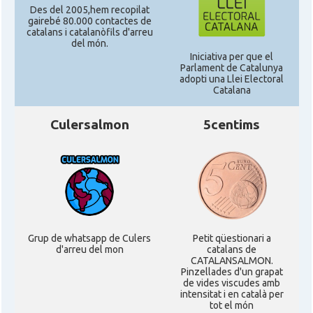
Des del 2005,hem recopilat
gairebé 80.000 contactes de
catalans i catalanòfils d'arreu
del món.
Iniciativa per que el
Parlament de Catalunya
adopti una Llei Electoral
Catalana
Culersalmon
5centims
Grup de whatsapp de Culers
Petit qüestionari a
d'arreu del mon
catalans de
CATALANSALMON.
Pinzellades d'un grapat
de vides viscudes amb
intensitat i en català per
tot el món