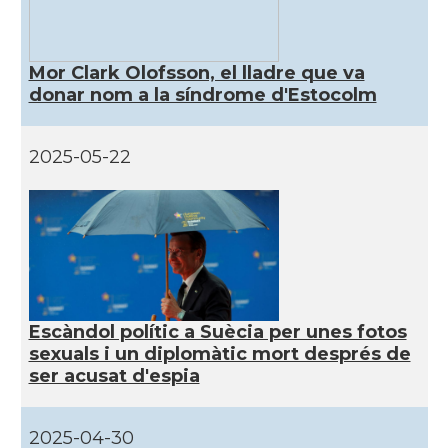
Mor Clark Olofsson, el lladre que va
donar nom a la síndrome d'Estocolm
2025-05-22
Escàndol polític a Suècia per unes fotos
sexuals i un diplomàtic mort després de
ser acusat d'espia
2025-04-30