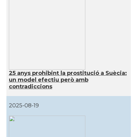
25 anys prohibint la prostitució a Suècia:
un model efectiu però amb
contradiccions
2025-08-19