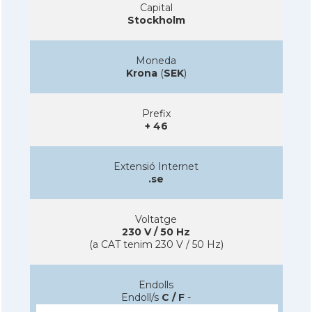
Capital
Stockholm
Moneda
Krona
(
SEK
)
Prefix
+ 46
Extensió Internet
.se
Voltatge
230 V / 50 Hz
(a CAT tenim 230 V / 50 Hz)
Endolls
Endoll/s
C / F
-