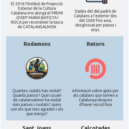
El 2016 l'Institut de Projecció
Exterior de la Cultura
Dades del del padró de
Catalana ens atorgà el PREMI
Catalans a l'exterior des
JOSEP MARIA BATISTA I
del 2009 fins avui,
ROCA per reconéixer la tasca
desglossat per paisos i
de CATALANSALMON
anys.
Rodamons
Retorn
Quantes ciutats has visitat?
informació sobre ajuts per
Quants paisos? Quin usuari
als catalans que tornen a
de catalansalmon ha visitat
Catalunya despres
més països i cuutats? quins
d'haver viscut fora
son els que mes agraden i els
que menys?
Sant Joans
Calçotades