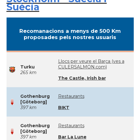
Suècia
Recomanacions a menys de 500 Km
proposades pels nostres usuaris
Llocs per veure el Barça (ves a
Turku
CULERSALMON.com)
265 km
The Castle, Irish bar
Gothenburg
Restaurants
[Göteborg]
397 km
BIKT
Gothenburg
Restaurants
[Göteborg]
397 km
Bar La Lune