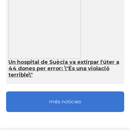
Un hospital de Suècia va extirpar l'úter a
44 dones per error: \"És una violació
terrible\"
més noticies