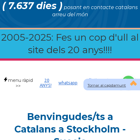
( 7.637 dies )
posant en contacte catalans
arreu del món
2005-2025: Fes un cop d'ull al
site dels 20 anys!!!!
menu ràpid
20
Allotjament a
whatsapp
ANYS!
Tornar al capdamunt
SWE
>>
Benvingudes/ts a
Catalans a Stockholm -