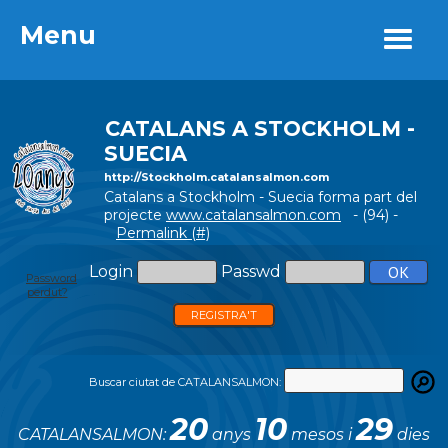
Menu
Menu
CATALANS A STOCKHOLM -
SUECIA
http://Stockholm.catalansalmon.com
Catalans a Stockholm - Suecia forma part del
projecte
www.catalansalmon.com
- (94) -
Permalink (#)
Login
Passwd
Password
perdut?
REGISTRA'T
Buscar ciutat de CATALANSALMON:
20
10
29
CATALANSALMON:
anys
mesos i
dies