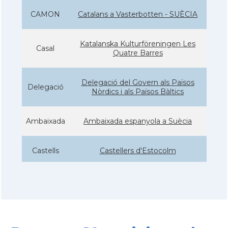
CAMON
Catalans a Vasterbotten - SUÈCIA
Katalanska Kulturföreningen Les
Casal
Quatre Barres
Delegació del Govern als Països
Delegació
Nòrdics i als Països Bàltics
Ambaixada
Ambaixada espanyola a Suècia
Castells
Castellers d'Estocolm
* + ambaixades i consolats