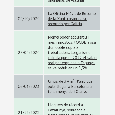
originarias de Asturias
La Oficina Móvil de Retorno
09/10/2024
de la Xunta reanuda su
recorrido por Galicia
Menys poder adquisitiu i
més impostos: l'OCDE avisa
d'un doble cop als
27/04/2024
treballadors. L'organisme
calcula que el 2022 el salari
real per empleat a Espanya
es va reduir en un 5,3%
Un pis de 34 m²: l'únic que
06/03/2023
pots llogar a Barcelona si
tens menys de 30 anys
Lloguers de rècord a
Catalunya, sobretot a
21/12/2022