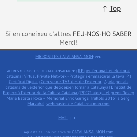
↑
Top
Si en coneixeu d'altres
FEU-NOS-HO SABER
Merci!
MICROSITES CATALANSALMON
: VPN
ILP per fer una llei electoral
ALTRES MICROSITES DE CATALANSALMON: |
catalana
Virtual Private Network - Protegir i emmascarar la teva IP
|
|
Certificat Digital
Com veure TV3 des de l'exterior
Ajuda per als
|
|
catalans de l'exterior que decideixen tornar a Catalunya
L’Institut de
|
Projecció Exterior de la Cultura Catalana (IPECC) atorga el premi “Josep
Maria Batista i Roca – Memorial Enric Garriga Trullols 2016” a Sergi
Marzabal, webmaster de Catalansalmon.com
MAIL
| US
CATALANSALMON.com
Aquesta és una iniciativa de
Vius a l'estranger i vols contactar amb altres catalans?