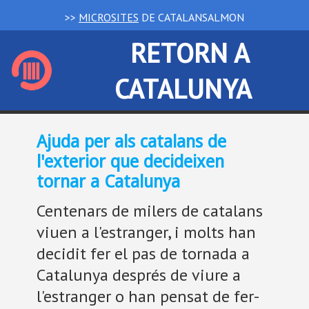
>>
MICROSITES
DE CATALANSALMON
RETORN A
CATALUNYA
Ajuda per als catalans de
l'exterior que decideixen
tornar a Catalunya
Centenars de milers de catalans
viuen a l'estranger, i molts han
decidit fer el pas de tornada a
Catalunya després de viure a
l'estranger o han pensat de fer-