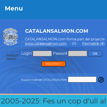
Menu
Menu
CATALANSALMON.COM
CATALANSALMON.com forma part del projecte
www.catalansalmon.com
- (0) -
Permalink (#)
Login
Passwd
Password
perdut?
REGISTRA'T
Buscar ciutat de CATALANSALMON:
2005-2025: Fes un cop d'ull al