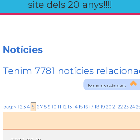
site dels 20 anys!!!!
Notícies
Tenim 7781 notícies relaci
Tornar al capdamunt
pag:
<
1
2
3
4
5
6
7
8
9
10
11
12
13
14
15
16
17
18
19
20
21
22
23
24
2