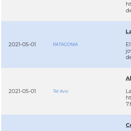
h
d
L
2021-05-01
E
PATAGONIA
j
d
A
2021-05-01
L
Tel Aviv
ht
7
C