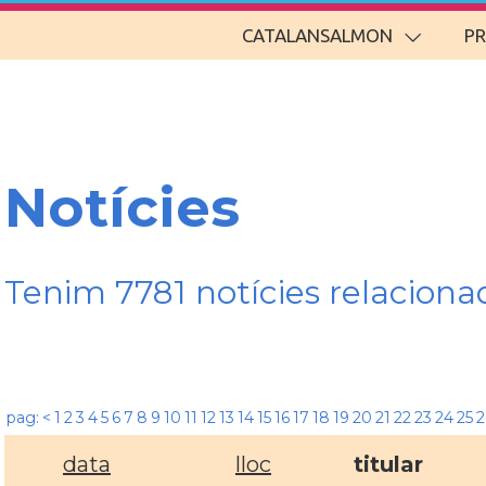
CATALANSALMON
P
Notícies
Tenim 7781 notícies relacio
pag:
<
1
2
3
4
5
6
7
8
9
10
11
12
13
14
15
16
17
18
19
20
21
22
23
24
25
2
data
lloc
titular