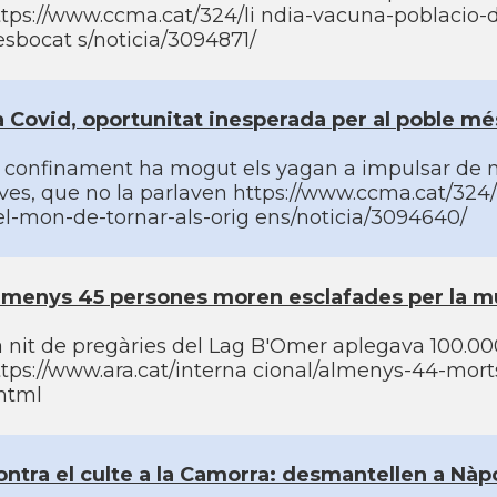
ttps://www.ccma.cat/324/li ndia-vacuna-poblacio-
esbocat s/noticia/3094871/
a Covid, oportunitat inesperada per al poble més
l confinament ha mogut els yagan a impulsar de nou
oves, que no la parlaven https://www.ccma.cat/324/
el-mon-de-tornar-als-orig ens/noticia/3094640/
lmenys 45 persones moren esclafades per la mult
a nit de pregàries del Lag B'Omer aplegava 100.00
tps://www.ara.cat/interna cional/almenys-44-morts-
.html
ontra el culte a la Camorra: desmantellen a Nàpols