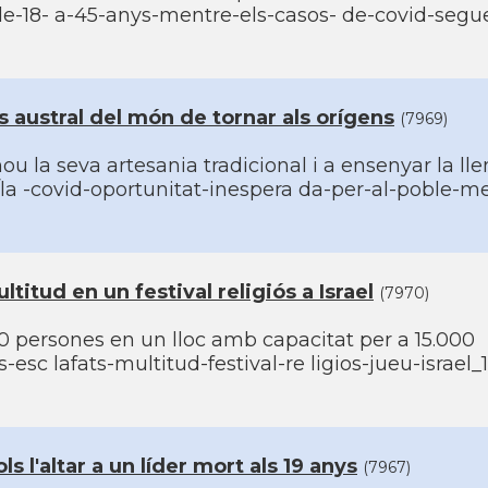
de-18- a-45-anys-mentre-els-casos- de-covid-segu
 austral del món de tornar als orí­gens
(7969)
 la seva artesania tradicional i a ensenyar la ll
la -covid-oportunitat-inespera da-per-al-poble-me
itud en un festival religiós a Israel
(7970)
0 persones en un lloc amb capacitat per a 15.000
esc lafats-multitud-festival-re ligios-jueu-israel
 l'altar a un lí­der mort als 19 anys
(7967)