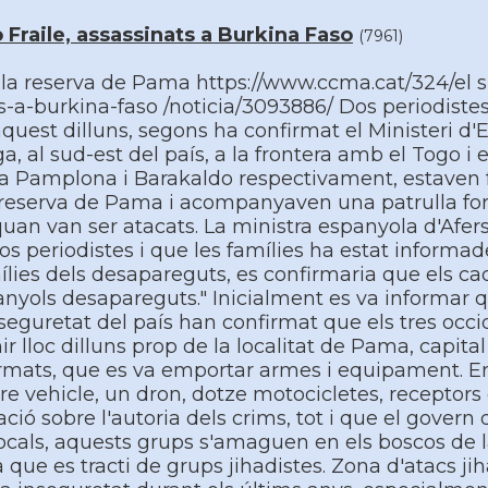
 Fraile, assassinats a Burkina Faso
(7961)
a la reserva de Pama https://www.ccma.cat/324/el s
ts-a-burkina-faso /noticia/3093886/ Dos periodiste
uest dilluns, segons ha confirmat el Ministeri d'E
al sud-est del paí­s, a la frontera amb el Togo i el
ts a Pamplona i Barakaldo respectivament, estaven 
la reserva de Pama i acompanyaven una patrulla f
, quan van ser atacats. La ministra espanyola d'Afers
 periodistes i que les famí­lies ha estat informad
í­lies dels desapareguts, es confirmaria que els ca
anyols desapareguts." Inicialment es va informar 
seguretat del paí­s han confirmat que els tres occ
r lloc dilluns prop de la localitat de Pama, capital
armats, que es va emportar armes i equipament. En
e vehicle, un dron, dotze motocicletes, receptors
ació sobre l'autoria dels crims, tot i que el govern
s locals, aquests grups s'amaguen en els boscos de 
 que es tracti de grups jihadistes. Zona d'atacs jiha