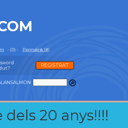
.COM
om
- (0) -
Permalink (#)
ssword
REGISTRA'T
dut?
ATALANSALMON:
 dels 20 anys!!!!