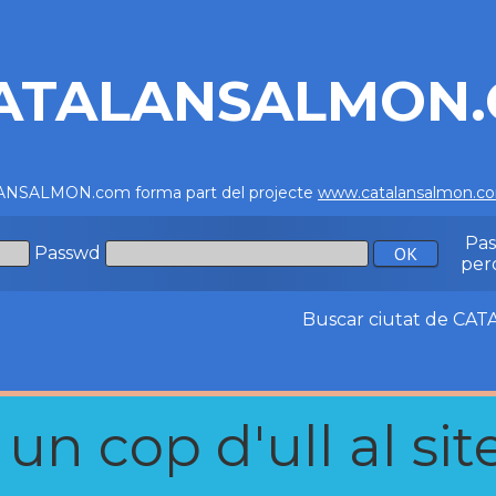
ATALANSALMON
NSALMON.com forma part del projecte
www.catalansalmon.c
Pa
Passwd
per
Buscar ciutat de C
n cop d'ull al site