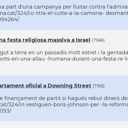
ma part d'una campanya per lluitar contra l'admir
ma.cat/324/co ntra-el-culte-a-la-camorra- desmant
3094264/
 festa religiosa massiva a Israel
(7968)
t a terra en un passadí­s molt estret i la gentada
rts-en-una-allau -humana-durant-una-festa-re li
artament oficial a Downing Street
(7965)
de finançament de partit si hagués rebut diners del
at/324/in vestiguen-boris-johnson-per -la-reform
4093/