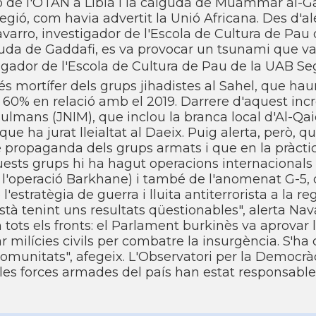
ó de l'OTAN a Lí­bia i la caiguda de Muammar al-Ga
egió, com havia advertit la Unió Africana. Des d'a
rro, investigador de l'Escola de Cultura de Pau 
aiguda de Gaddafi, es va provocar un tsunami que v
tigador de l'Escola de Cultura de Pau de la UAB Se
més mortí­fer dels grups jihadistes al Sahel, que ha
 60% en relació amb el 2019. Darrere d'aquest inc
ulmans (JNIM), que inclou la branca local d'Al-Qaid
 que ha jurat lleialtat al Daeix. Puig alerta, però, q
 propaganda dels grups armats i que en la pràctic
uests grups hi ha hagut operacions internacionals
b l'operació Barkhane) i també de l'anomenat G-5,
l'estratègia de guerra i lluita antiterrorista a la re
tà tenint uns resultats qüestionables", alerta Nava
tots els fronts: el Parlament burkinès va aprovar 
 milí­cies civils per combatre la insurgència. S'ha
 comunitats", afegeix. L'Observatori per la Democràc
es forces armades del paí­s han estat responsable