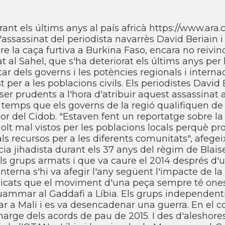
nt els últims anys al paí­s africà https://www.ara.
assassinat del periodista navarrès David Beriain i
 la caça furtiva a Burkina Faso, encara no reivin
 al Sahel, que s'ha deteriorat els últims anys per 
ar dels governs i les potències regionals i internac
 per a les poblacions civils. Els periodistes David 
er prudents a l'hora d'atribuir aquest assassinat 
 temps que els governs de la regió qualifiquen de 
dor del Cidob. "Estaven fent un reportatge sobre la 
molt mal vistos per les poblacions locals perquè p
ls recursos per a les diferents comunitats", afegei
cia jihadista durant els 37 anys del règim de Bla
s grups armats i que va caure el 2014 després d'u
terna s'hi va afegir l'any següent l'impacte de la 
delicats que el moviment d'una peça sempre té one
uammar al Gaddafi a Lí­bia. Els grups independent
ar a Mali i es va desencadenar una guerra. En el c
 marge dels acords de pau de 2015. I des d'aleshores