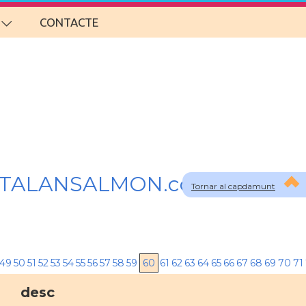
CONTACTE
 a CATALANSALMON.com
Tornar al capdamunt
49
50
51
52
53
54
55
56
57
58
59
60
61
62
63
64
65
66
67
68
69
70
71
desc