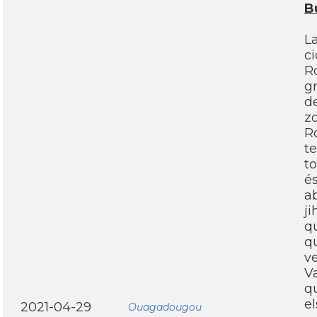
Bu
La
ci
R
gr
de
zo
Ro
te
to
és
ab
j
q
qu
v
V
qu
el
2021-04-29
Ouagadougou