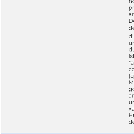
no
pr
a
De
d
d'
u
du
Is
"
c
(
Ma
go
ar
un
xa
H
de