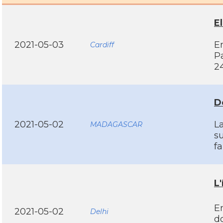
E
2021-05-03
En
Cardiff
P
2
D
2021-05-02
La
MADAGASCAR
s
f
L
E
2021-05-02
Delhi
do