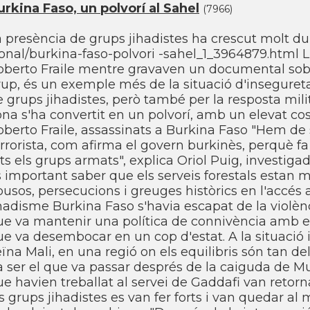
rkina Faso, un polvorí­ al Sahel
(7966)
 presència de grups jihadistes ha crescut molt dura
onal/burkina-faso-polvori -sahel_1_3964879.html L'
oberto Fraile mentre gravaven un documental sobre
up, és un exemple més de la situació d'inseguretat
 grups jihadistes, però també per la resposta milit
na s'ha convertit en un polvorí­, amb un elevat cost
berto Fraile, assassinats a Burkina Faso "Hem de s
rrorista, com afirma el govern burkinès, perquè fa
ts els grups armats", explica Oriol Puig, investiga
 important saber que els serveis forestals estan 
usos, persecucions i greuges històrics en l'accés a
ihadisme Burkina Faso s'havia escapat de la violèn
ue va mantenir una polí­tica de connivència amb el
e va desembocar en un cop d'estat. A la situació in
eïna Mali, en una regió on els equilibris són tan 
a ser el que va passar després de la caiguda de M
e havien treballat al servei de Gaddafi van retorn
s grups jihadistes es van fer forts i van quedar al