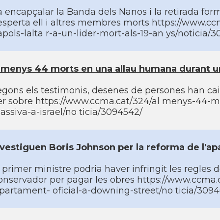
a encapçalar la Banda dels Nanos i la retirada for
esperta ell i altres membres morts https://www.cc
pols-lalta r-a-un-lider-mort-als-19-an ys/noticia/
lmenys 44 morts en una allau humana durant una
gons els testimonis, desenes de persones han caigu
er sobre https://www.ccma.cat/324/al menys-44-mo
assiva-a-israel/no ticia/3094542/
nvestiguen Boris Johnson per la reforma de l'ap
 primer ministre podria haver infringit les regles 
onservador per pagar les obres https://www.ccma.c
apartament- oficial-a-downing-street/no ticia/309