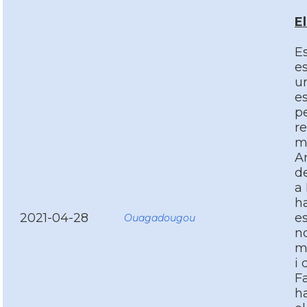
E
Es
es
un
es
p
r
mi
Ar
de
a
ha
2021-04-28
es
Ouagadougou
n
m
i 
Fa
ha