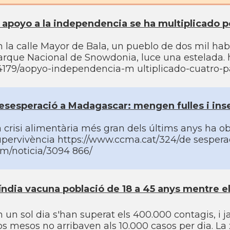
l apoyo a la independencia se ha multiplicado po
 la calle Mayor de Bala, un pueblo de dos mil habi
arque Nacional de Snowdonia, luce una estelada. 
4179/aopyo-independencia-m ultiplicado-cuatro-pa
esesperació a Madagascar: mengen fulles i ins
 crisi alimentària més gran dels últims anys ha obl
upervivència https://www.ccma.cat/324/de sespera
am/noticia/3094 866/
'índia vacuna població de 18 a 45 anys mentre 
n un sol dia s'han superat els 400.000 contagis, i
s mesos no arribaven als 10.000 casos per dia. La 