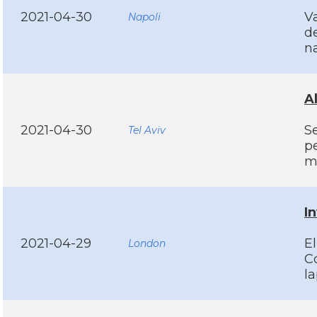
2021-04-30
V
Napoli
d
na
A
2021-04-30
Se
Tel Aviv
p
m
I
2021-04-29
El
London
C
l