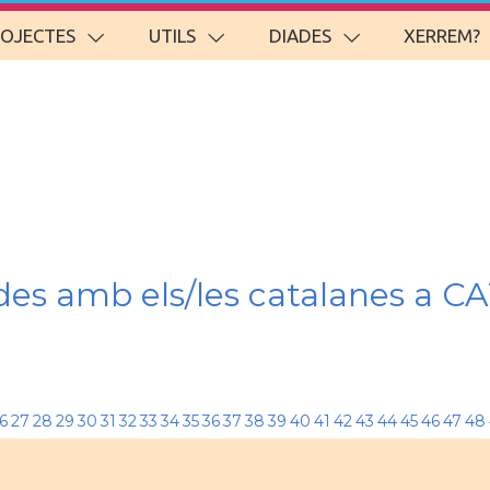
ROJECTES
UTILS
DIADES
XERREM?
nades amb els/les catalanes
6
27
28
29
30
31
32
33
34
35
36
37
38
39
40
41
42
43
44
45
46
47
48