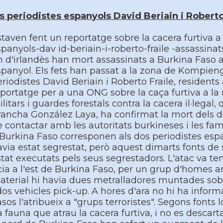
ls periodistes espanyols David Beriain i Roberto
taven fent un reportatge sobre la cacera furtiva 
panyols-dav id-beriain-i-roberto-fraile -assassina
 d'irlandès han mort assassinats a Burkina Faso aq
panyol. Els fets han passat a la zona de Kompienga, 
eriodistes David Beriain i Roberto Fraile, residen
eportatge per a una ONG sobre la caça furtiva a 
litars i guardes forestals contra la cacera il·legal
ancha González Laya, ha confirmat la mort dels dos
 contactar amb les autoritats burkineses i les fam
 Burkina Faso corresponen als dos periodistes esp
via estat segrestat, però aquest dimarts fonts de 
tat executats pels seus segrestadors. L'atac va teni
cia a l'est de Burkina Faso, per un grup d'homes 
aterial hi havia dues metralladores muntades sobr
dos vehicles pick-up. A hores d'ara no hi ha inform
sos l'atribueix a "grups terroristes". Segons font
 fauna que atrau la cacera furtiva, i no es descarta