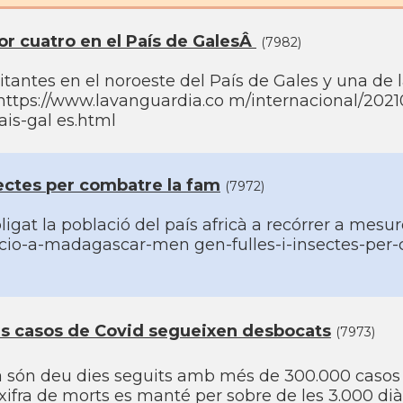
r cuatro en el Paí­s de GalesÂ
(7982)
tantes en el noroeste del Paí­s de Gales y una de l
https://www.lavanguardia.co m/internacional/202
is-gal es.html
ectes per combatre la fam
(7972)
igat la població del paí­s africà a recórrer a mesu
cio-a-madagascar-men gen-fulles-i-insectes-per-
els casos de Covid segueixen desbocats
(7973)
 ja són deu dies seguits amb més de 300.000 casos
xifra de morts es manté per sobre de les 3.000 diàr