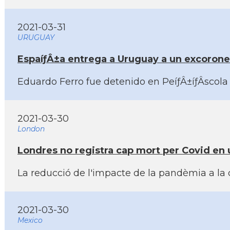
2021-03-31
URUGUAY
EspaíƒÂ±a entrega a Uruguay a un excoronel
Eduardo Ferro fue detenido en PeíƒÂ±íƒÂ­scol
2021-03-30
London
Londres no registra cap mort per Covid en 
La reducció de l'impacte de la pandèmia a la 
2021-03-30
Mexico