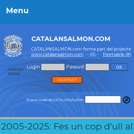
Menu
Menu
CATALANSALMON.COM
CATALANSALMON.com forma part del projecte
www.catalansalmon.com
- (0) -
Permalink (#)
Login
Passwd
Password
perdut?
REGISTRA'T
Buscar ciutat de CATALANSALMON:
2005-2025: Fes un cop d'ull al