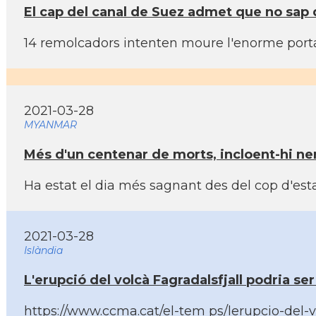
El cap del canal de Suez admet que no sap 
14 remolcadors intenten moure l'enorme porta
2021-03-28
MYANMAR
Més d'un centenar de morts, incloent-hi ne
Ha estat el dia més sagnant des del cop d'est
2021-03-28
Islàndia
L'erupció del volcà Fagradalsfjall podria se
https://www.ccma.cat/el-tem ps/lerupcio-del-vo