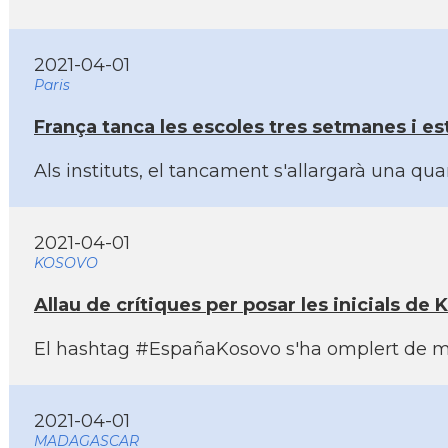
2021-04-01
Paris
França tanca les escoles tres setmanes i est
Als instituts, el tancament s'allargarà una q
2021-04-01
KOSOVO
Allau de crí­tiques per posar les inicials d
El hashtag #EspañaKosovo s'ha omplert de miss
2021-04-01
MADAGASCAR