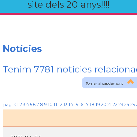
site dels 20 anys!!!!
Notícies
Tenim 7781 notícies relaci
Tornar al capdamunt
pag:
<
1
2
3
4
5
6
7
8
9
10
11
12
13
14
15
16
17
18
19
20
21
22
23
24
25