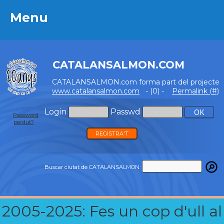
Menu
Menu
CATALANSALMON.COM
CATALANSALMON.com forma part del projecte
www.catalansalmon.com
- (0) -
Permalink (#)
Login
Passwd
Password
perdut?
REGISTRA'T
Buscar ciutat de CATALANSALMON:
2005-2025: Fes un cop d'ull al