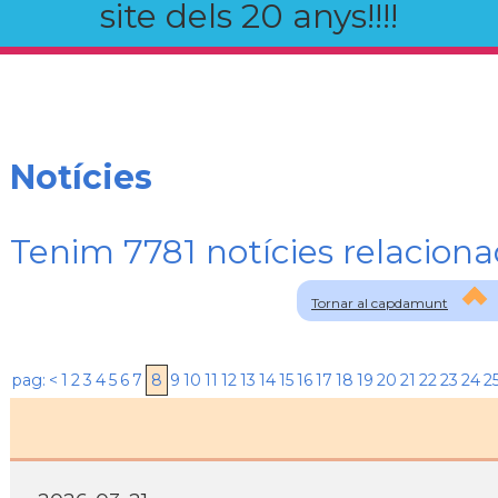
site dels 20 anys!!!!
Notícies
Tenim 7781 notícies relaci
Tornar al capdamunt
pag:
<
1
2
3
4
5
6
7
8
9
10
11
12
13
14
15
16
17
18
19
20
21
22
23
24
2