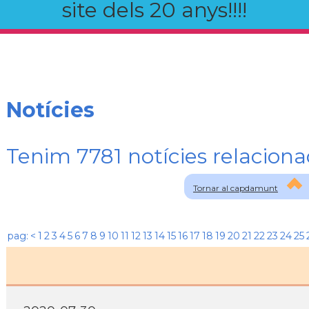
site dels 20 anys!!!!
Notícies
Tenim 7781 notícies relaci
Tornar al capdamunt
pag:
<
1
2
3
4
5
6
7
8
9
10
11
12
13
14
15
16
17
18
19
20
21
22
23
24
25