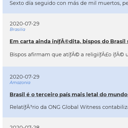
Sexto dí­a seguido con más de mil muertos, pe
2020-07-29
Brasilia
Em carta ainda iníƒÂ©dita, bispos do Brasil
Bispos afirmam que atíƒÂ© a religiíƒÂ£o íƒÂ© u
2020-07-29
Amazonia
Brasil é o terceiro paí­s mais letal do mundo
RelatíƒÂ³rio da ONG Global Witness contabiliz
2020-07-28