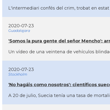
L'intermediari confés del crim, trobat en estat
2020-07-23
Guadalajara
'Somos la pura gente del señor Mencho': a
Un ví­deo de una veintena de vehí­culos blind
2020-07-23
Stockholm
'No hagáis como nosotros': cientí­ficos suec
A 20 de julio, Suecia tení­a una tasa de mort