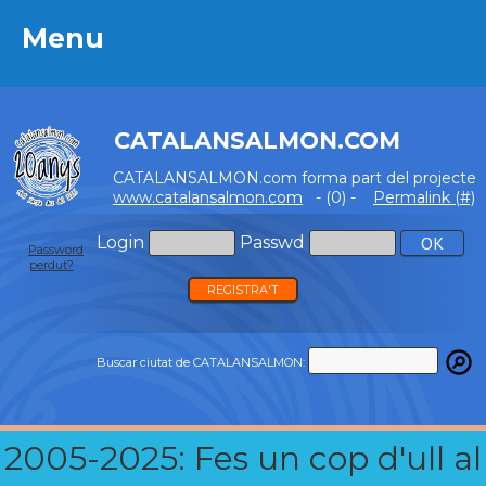
Menu
Menu
CATALANSALMON.COM
CATALANSALMON.com forma part del projecte
www.catalansalmon.com
- (0) -
Permalink (#)
Login
Passwd
Password
perdut?
REGISTRA'T
Buscar ciutat de CATALANSALMON:
2005-2025: Fes un cop d'ull al