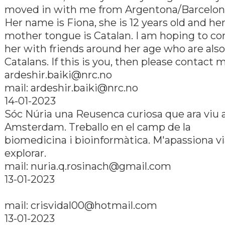
moved in with me from Argentona/Barcelon
Her name is Fiona, she is 12 years old and he
mother tongue is Catalan. I am hoping to c
her with friends around her age who are also
Catalans. If this is you, then please contact 
ardeshir.baiki@nrc.no
mail: ardeshir.baiki@nrc.no
14-01-2023
Sóc Núria una Reusenca curiosa que ara viu 
Amsterdam. Treballo en el camp de la
biomedicina i bioinformàtica. M'apassiona via
explorar.
mail: nuria.q.rosinach@gmail.com
13-01-2023
mail: crisvidal00@hotmail.com
13-01-2023