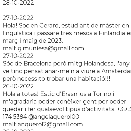
28-10-2022
27-10-2022
Hola! Soc en Gerard, estudiant de màster en
lingüí­stica i passaré tres mesos a Finlandia 
març i maig de 2023.
mail: g.muniesa@gmail.com
27-10-2022
Sóc de Bracelona però mitg Holandesa, l'any
ve tinc pensat anar-me'n a viure a Amsterd
però necessito trobar una habitació!!!
26-10-2022
Hola a totes! Estic d'Erasmus a Torino i
m'agradaria poder conèixer gent per poder
quedar i fer qualsevol tipus d'activitats. +39 
174 5384 @angelaquerol00
mail: anquerol2@gmail.com