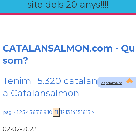
site dels 20 anys!!!!
CATALANSALMON.com - Qu
som?
Tenim 15.320 catalans registr
capdamunt
a Catalansalmon
pag:
<
1
2
3
4
5
6
7
8
9
10
11
12
13
14
15
16
17
>
02-02-2023