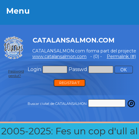
Menu
Menu
CATALANSALMON.COM
CATALANSALMON.com forma part del projecte
www.catalansalmon.com
- (0) -
Permalink (#)
Login
Passwd
Password
perdut?
REGISTRA'T
Buscar ciutat de CATALANSALMON:
2005-2025: Fes un cop d'ull al