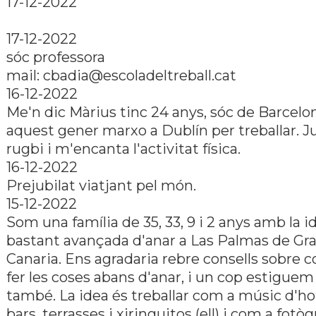
17-12-2022
17-12-2022
sóc professora
mail: cbadia@escoladeltreball.cat
16-12-2022
Me'n dic Màrius tinc 24 anys, sóc de Barcelon
aquest gener marxo a Dublí­n per treballar. J
rugbi i m'encanta l'activitat fí­sica.
16-12-2022
Prejubilat viatjant pel món.
15-12-2022
Som una famí­lia de 35, 33, 9 i 2 anys amb la i
bastant avançada d'anar a Las Palmas de Gr
Canaria. Ens agradaria rebre consells sobre 
fer les coses abans d'anar, i un cop estiguem 
també. La idea és treballar com a músic d'hot
bars, terrasses i xiringuitos (ell) i com a fotòg