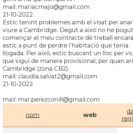
mail: mariacmajo@gmail.com
21-10-2022
Estic tenint problemes amb el visat per anar
viure a Cambridge. Degut a això no he pogu
començar el meu contracte de treball encara
estic a punt de perdre l'habitació que tenia
llogada. Per això, estic buscant un lloc per viu
que sigui de manera provisional, per quan arr
Cambridge (zona CB2).
mail: claudia.salvat2@gmail.com
21-10-2022
mail: mar.perezconill@gmail.com
d
nom
web
reg