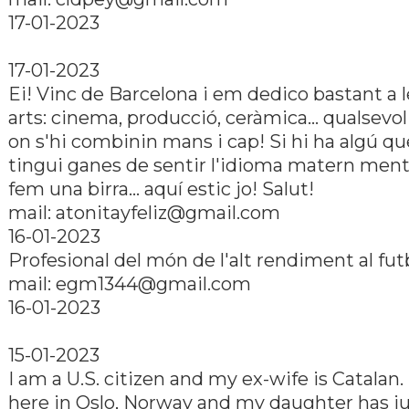
17-01-2023
17-01-2023
Ei! Vinc de Barcelona i em dedico bastant a l
arts: cinema, producció, ceràmica... qualsevol
on s'hi combinin mans i cap! Si hi ha algú qu
tingui ganes de sentir l'idioma matern men
fem una birra... aquí­ estic jo! Salut!
mail: atonitayfeliz@gmail.com
16-01-2023
Profesional del món de l'alt rendiment al fut
mail: egm1344@gmail.com
16-01-2023
15-01-2023
I am a U.S. citizen and my ex-wife is Catalan. I
here in Oslo, Norway and my daughter has j