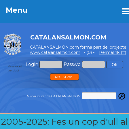
Menu
Menu
CATALANSALMON.COM
CATALANSALMON.com forma part del projecte
www.catalansalmon.com
- (0) -
Permalink (#)
Login
Passwd
Password
perdut?
REGISTRA'T
Buscar ciutat de CATALANSALMON:
2005-2025: Fes un cop d'ull al