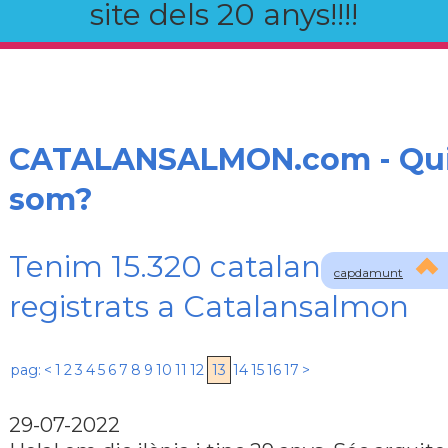
site dels 20 anys!!!!
CATALANSALMON.com - Qu
som?
Tenim 15.320 catalans
capdamunt
registrats a Catalansalmon
pag:
<
1
2
3
4
5
6
7
8
9
10
11
12
13
14
15
16
17
>
29-07-2022