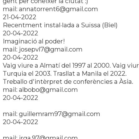
gent per coneixer la ciutat :)
mail: annatorrent6@gmail.com
21-04-2022
Recentment instal·lada a Suïssa (Biel)
20-04-2022
Imaginació al poder!
mail: josepvl7@gmail.com
20-04-2022
Vaig viure a Almatí­ del 1997 al 2000. Vaig viu
Turquia el 2003. Trasllat a Manila el 2022.
Treballo d'intèrpret de conferències a Àsia.
mail: albobo@gmail.com
20-04-2022
mail: guillemram97@gmail.com
20-04-2022
mail: irga.97@gmail.com