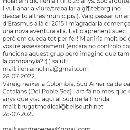
Hola! em dic ilènia i tinc 29 anys. Sóc arquit
i vull anar a viure/treballar a gí¶teborg (no
descarto altres municipis!). Vaig passar un a
d'Erasmus allà el 2015 i m'agradaria començ
una nova aventura allà. Estic aprenent suec
però em queda tot per fer! M'aniria molt bé 
vostre assessorament (encara no controlo c
funciona aquest grup però imagino que ta
la companyia? :) ) salut!
mail: ileniamolina@gmail.com
28-07-2022
Vareig neixer a Colombia, Sud America de p
Catalans (Del Poble Sec) i ara fa no mes que 
anys que visc aqui al Sud de la Florida.
mail: brugatmedical@bellsouth.net
28-07-2022
mail: aandreoegea@gmail.com