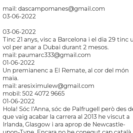
mail: dascampomanes@gmail.com
03-06-2022
03-06-2022
Tinc 21 anys, visc a Barcelona i el dia 29 tinc 
vol per anar a Dubai durant 2 mesos.
mail: paumarc333@gmail.com
01-06-2022
Un premianenc a El Remate, al cor del món
maia.
mail: aresiximulew@gmail.com
mobil: 502 4072 9665
01-06-2022
Hola! Sóc l'Anna, sóc de Palfrugell però des d
que vaig acabar la carrera al 2013 he viscut a
Irlanda, Glasgow i ara aprop de Newcastle-
upon-Tyne. Encara no he conegut cap català 