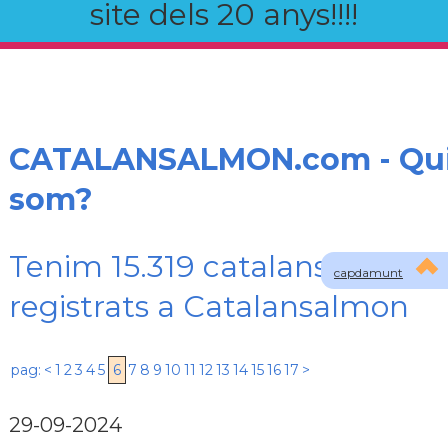
site dels 20 anys!!!!
CATALANSALMON.com - Qu
som?
Tenim 15.319 catalans
capdamunt
registrats a Catalansalmon
pag:
<
1
2
3
4
5
6
7
8
9
10
11
12
13
14
15
16
17
>
29-09-2024