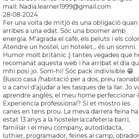
mail: Nadia.learner1999@gmail.com
28-08-2024
Fer una volta de mitjó és una obligació quan
arribes a una edat. Sóc una boomer amb
energia. M'agrada el cafè, els peluts i els color
Atendre un hostel, un hotelet... és un somni.
Humor molt britànic ;) tantes vegades que h
recomanat aquesta web i ha arribat el dia q
mhi posi jo. Som-hi! Sóc pack indivisible 😁
Busco casa /habitació per a dos, preu raonab
o a canvi d'ajudar a les tasques de la llar. Jo vu
aprendre anglès, el meu home perfeccionar-l
Experiència professional? Si et mostro les
canes en tens prou. La meva darrera feina ha
estat 13 anys a la hosteleria:cafeteria barri,
familiar i el meu company, autodidacta,
luthier, programador, feines al camp, obrador