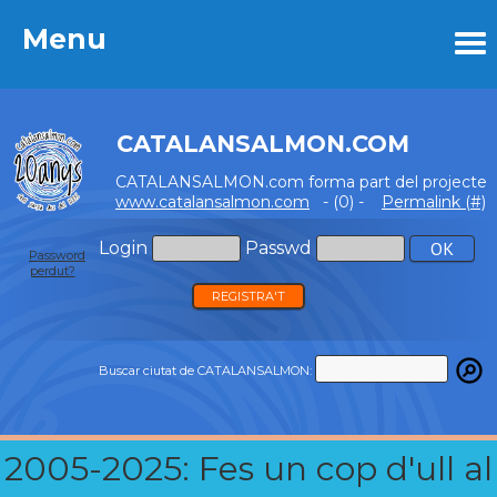
Menu
Menu
CATALANSALMON.COM
CATALANSALMON.com forma part del projecte
www.catalansalmon.com
- (0) -
Permalink (#)
Login
Passwd
Password
perdut?
REGISTRA'T
Buscar ciutat de CATALANSALMON:
2005-2025: Fes un cop d'ull al