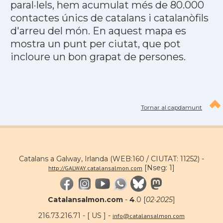
paral·lels, hem acumulat més de 80.000
contactes únics de catalans i catalanòfils
d'arreu del món. En aquest mapa es
mostra un punt per ciutat, que pot
incloure un bon grapat de persones.
Tornar al capdamunt
Catalans a Galway, Irlanda (WEB:160 / CIUTAT: 11252) -
[Nseg: 1]
http://GALWAY.catalansalmon.com
Catalansalmon.com
-
4
.0 [
02·2025
]
216.73.216.71 - [ US ] -
info@catalansalmon.com