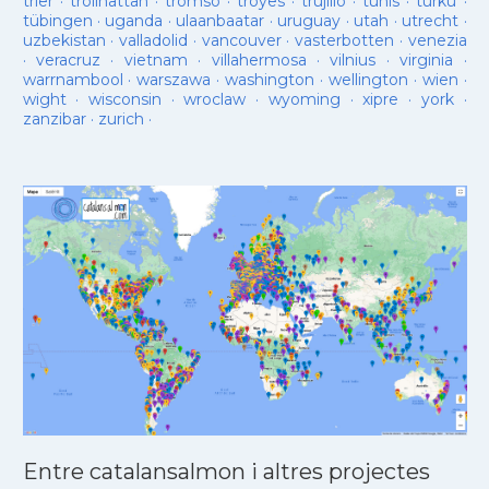
trier
·
trollhattan
·
tromso
·
troyes
·
trujillo
·
tunis
·
turku
·
tübingen
·
uganda
·
ulaanbaatar
·
uruguay
·
utah
·
utrecht
·
uzbekistan
·
valladolid
·
vancouver
·
vasterbotten
·
venezia
·
veracruz
·
vietnam
·
villahermosa
·
vilnius
·
virginia
·
warrnambool
·
warszawa
·
washington
·
wellington
·
wien
·
wight
·
wisconsin
·
wroclaw
·
wyoming
·
xipre
·
york
·
zanzibar
·
zurich
·
Entre catalansalmon i altres projectes