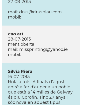
27-08-2013
mail: drus@drusblau.com
mobil:
cao art
28-07-2013
ment oberta
mail: missprinting@yahoo.ie
mobil:
Sí­lvia Riera
16-07-2013
Hola a tots! A finals d'agost
aniré a fer d'auper a un poble
que està a 14 milles de Galway,
és diu Corofin. Tinc 27 anys i
sóc nova en aquest tipus