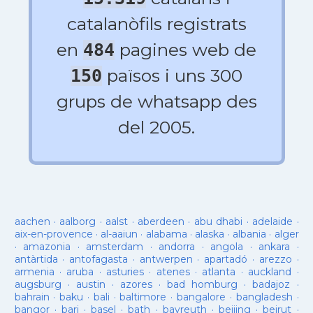
catalanòfils registrats
en
pagines web de
484
països i uns 300
150
grups de whatsapp des
del 2005.
aachen
·
aalborg
·
aalst
·
aberdeen
·
abu dhabi
·
adelaide
·
aix-en-provence
·
al-aaiun
·
alabama
·
alaska
·
albania
·
alger
·
amazonia
·
amsterdam
·
andorra
·
angola
·
ankara
·
antàrtida
·
antofagasta
·
antwerpen
·
apartadó
·
arezzo
·
armenia
·
aruba
·
asturies
·
atenes
·
atlanta
·
auckland
·
augsburg
·
austin
·
azores
·
bad homburg
·
badajoz
·
bahrain
·
baku
·
bali
·
baltimore
·
bangalore
·
bangladesh
·
bangor
·
bari
·
basel
·
bath
·
bayreuth
·
beijing
·
beirut
·