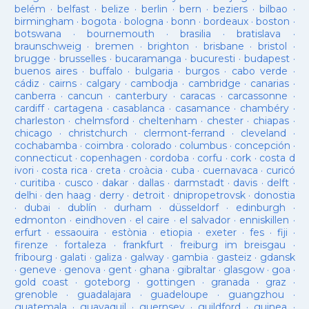
belém
·
belfast
·
belize
·
berlin
·
bern
·
beziers
·
bilbao
·
birmingham
·
bogota
·
bologna
·
bonn
·
bordeaux
·
boston
·
botswana
·
bournemouth
·
brasilia
·
bratislava
·
braunschweig
·
bremen
·
brighton
·
brisbane
·
bristol
·
brugge
·
brusselles
·
bucaramanga
·
bucuresti
·
budapest
·
buenos aires
·
buffalo
·
bulgaria
·
burgos
·
cabo verde
·
cádiz
·
cairns
·
calgary
·
cambodja
·
cambridge
·
canarias
·
canberra
·
cancun
·
canterbury
·
caracas
·
carcassonne
·
cardiff
·
cartagena
·
casablanca
·
casamance
·
chambéry
·
charleston
·
chelmsford
·
cheltenham
·
chester
·
chiapas
·
chicago
·
christchurch
·
clermont-ferrand
·
cleveland
·
cochabamba
·
coimbra
·
colorado
·
columbus
·
concepción
·
connecticut
·
copenhagen
·
cordoba
·
corfu
·
cork
·
costa d
ivori
·
costa rica
·
creta
·
croàcia
·
cuba
·
cuernavaca
·
curicó
·
curitiba
·
cusco
·
dakar
·
dallas
·
darmstadt
·
davis
·
delft
·
delhi
·
den haag
·
derry
·
detroit
·
dnipropetrovsk
·
donostia
·
dubai
·
dublín
·
durham
·
düsseldorf
·
edinburgh
·
edmonton
·
eindhoven
·
el caire
·
el salvador
·
enniskillen
·
erfurt
·
essaouira
·
estònia
·
etiopia
·
exeter
·
fes
·
fiji
·
firenze
·
fortaleza
·
frankfurt
·
freiburg im breisgau
·
fribourg
·
galati
·
galiza
·
galway
·
gambia
·
gasteiz
·
gdansk
·
geneve
·
genova
·
gent
·
ghana
·
gibraltar
·
glasgow
·
goa
·
gold coast
·
goteborg
·
gottingen
·
granada
·
graz
·
grenoble
·
guadalajara
·
guadeloupe
·
guangzhou
·
guatemala
·
guayaquil
·
guernsey
·
guildford
·
guinea
·