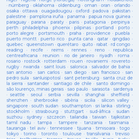
·
nürnberg
·
oklahoma
·
oldenburg
·
oman
·
oran
·
orlando
·
osaka
·
ottawa
·
ouagadougou
·
oxford
·
padova
·
pakistan
·
palestine
·
pamplona iruña
·
panama
·
papua nova guinea
·
paraguay
·
parana
·
paraty
·
paris
·
patagonia
·
perpinya
·
perth
·
philadelphia
·
phoenix
·
pilipinas
·
portland
·
porto
·
porto alegre
·
portsmouth
·
praha
·
providence
·
puebla
·
puerto montt
·
puerto rico
·
punta cana
·
qatar
·
qingdao
·
quebec
·
queenstown
·
querétaro
·
quito
·
rabat
·
rd congo
·
reading
·
recife
·
reims
·
rennes
·
reno
·
republica
centreafricana
·
reunion
·
rio de janeiro
·
riyadh
·
roma
·
rosario
·
rostock
·
rotterdam
·
rouen
·
rovaniemi
·
rovereto
·
rugby
·
rwanda
·
saint louis
·
salonica
·
salvador de bahia
·
san antonio
·
san carlos
·
san diego
·
san francisco
·
san
pedro sula
·
sanluispotosí
·
sant petersburg
·
santa cruz de
la sierra
·
santander
·
santiago de chile
·
santo domingo
·
são lourenço, minas gerais
·
sao paulo
·
sarasota
·
sardenya
·
seattle
·
seoul
·
serbia
·
sevilla
·
shanghai
·
sheffield
·
shenzhen
·
sherbrooke
·
sibèria
·
sicilia
·
silicon valley
·
singapore
·
south sudan
·
southampton
·
sri lanka
·
stirling
·
stockholm
·
strasbourg
·
stuttgart
·
sud-âfrica
·
sudan
·
suzhou
·
sydney
·
szczecin
·
tailandia
·
taiwan
·
tajikistan
·
tamil nadu
·
tampa
·
tampere
·
tanzania
·
tasmania
·
tauranga
·
tel aviv
·
tennessee
·
tijuana
·
timisoara
·
togo
·
tokyo
·
torino
·
toronto
·
toulouse
·
transilvania
·
treviso
·