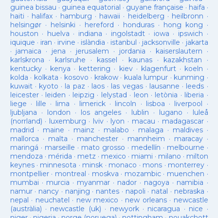
guinea bissau
·
guinea equatorial
·
guyane française
·
haifa
·
haiti
·
halifax
·
hamburg
·
hawaii
·
heidelberg
·
heilbronn
·
helsingør
·
helsinki
·
hereford
·
honduras
·
hong kong
·
houston
·
huelva
·
indiana
·
ingolstadt
·
iowa
·
ipswich
·
iquique
·
iran
·
irvine
·
islàndia
·
istanbul
·
jacksonville
·
jakarta
·
jamaica
·
jena
·
jerusalem
·
jordania
·
kaiserslautern
·
karlskrona
·
karlsruhe
·
kassel
·
kaunas
·
kazakhstan
·
kentucky
·
kenya
·
kettering
·
kiev
·
klagenfurt
·
koeln
·
kolda
·
kolkata
·
kosovo
·
krakow
·
kuala lumpur
·
kunming
·
kuwait
·
kyoto
·
la paz
·
laos
·
las vegas
·
lausanne
·
leeds
·
leicester
·
leiden
·
leipzig
·
lelystad
·
leon
·
letònia
·
liberia
·
liege
·
lille
·
lima
·
limerick
·
lincoln
·
lisboa
·
liverpool
·
ljubljana
·
london
·
los angeles
·
lublin
·
lugano
·
luleå
(norrland)
·
luxemburg
·
lviv
·
lyon
·
macau
·
madagascar
·
madrid
·
maine
·
mainz
·
malabo
·
malaga
·
maldives
·
mallorca
·
malta
·
manchester
·
mannheim
·
maracay
·
maringá
·
marseille
·
mato grosso
·
medellín
·
melbourne
·
mendoza
·
mérida
·
metz
·
mexico
·
miami
·
milano
·
milton
keynes
·
minnesota
·
minsk
·
monaco
·
mons
·
monterrey
·
montpellier
·
montreal
·
moskva
·
mozambic
·
muenchen
·
mumbai
·
murcia
·
myanmar
·
nador
·
nagoya
·
namibia
·
namur
·
nancy
·
nanjing
·
nantes
·
napoli
·
natal
·
nebraska
·
nepal
·
neuchatel
·
new mexico
·
new orleans
·
newcastle
(austràlia)
·
newcastle (uk)
·
newyork
·
nicaragua
·
nice
·
niger
·
nigeria
·
norge (noruega)
·
nottingham
·
nouakchott