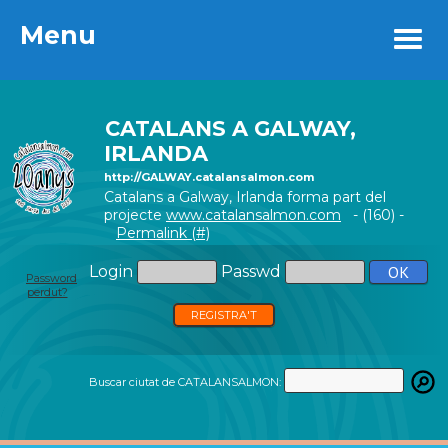
Menu
Menu
CATALANS A GALWAY,
IRLANDA
http://GALWAY.catalansalmon.com
Catalans a Galway, Irlanda forma part del
projecte
www.catalansalmon.com
- (160) -
Permalink (#)
Login
Passwd
Password
perdut?
REGISTRA'T
Buscar ciutat de CATALANSALMON: