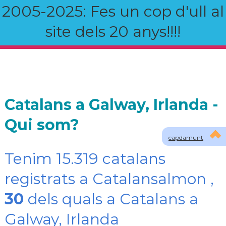
2005-2025: Fes un cop d'ull al
site dels 20 anys!!!!
Catalans a Galway, Irlanda -
Qui som?
capdamunt
Tenim 15.319 catalans
registrats a Catalansalmon ,
30
dels quals a Catalans a
Galway, Irlanda