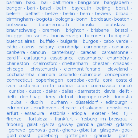
bahrain
·
baku
·
bali
·
baltimore
·
bangalore
·
bangladesh
·
bangor
·
bari
·
basel
·
bath
·
bayreuth
·
beijing
·
beirut
·
belém
·
belfast
·
belize
·
berlin
·
bern
·
beziers
·
bilbao
·
birmingham
·
bogota
·
bologna
·
bonn
·
bordeaux
·
boston
·
botswana
·
bournemouth
·
brasilia
·
bratislava
·
braunschweig
·
bremen
·
brighton
·
brisbane
·
bristol
·
brugge
·
brusselles
·
bucaramanga
·
bucuresti
·
budapest
·
buenos aires
·
buffalo
·
bulgaria
·
burgos
·
cabo verde
·
cádiz
·
cairns
·
calgary
·
cambodja
·
cambridge
·
canarias
·
canberra
·
cancun
·
canterbury
·
caracas
·
carcassonne
·
cardiff
·
cartagena
·
casablanca
·
casamance
·
chambéry
·
charleston
·
chelmsford
·
cheltenham
·
chester
·
chiapas
·
chicago
·
christchurch
·
clermont-ferrand
·
cleveland
·
cochabamba
·
coimbra
·
colorado
·
columbus
·
concepción
·
connecticut
·
copenhagen
·
cordoba
·
corfu
·
cork
·
costa d
ivori
·
costa rica
·
creta
·
croàcia
·
cuba
·
cuernavaca
·
curicó
·
curitiba
·
cusco
·
dakar
·
dallas
·
darmstadt
·
davis
·
delft
·
delhi
·
den haag
·
derry
·
detroit
·
dnipropetrovsk
·
donostia
·
dubai
·
dublín
·
durham
·
düsseldorf
·
edinburgh
·
edmonton
·
eindhoven
·
el caire
·
el salvador
·
enniskillen
·
erfurt
·
essaouira
·
estònia
·
etiopia
·
exeter
·
fes
·
fiji
·
firenze
·
fortaleza
·
frankfurt
·
freiburg im breisgau
·
fribourg
·
galati
·
galiza
·
galway
·
gambia
·
gasteiz
·
gdansk
·
geneve
·
genova
·
gent
·
ghana
·
gibraltar
·
glasgow
·
goa
·
gold coast
·
goteborg
·
gottingen
·
granada
·
graz
·