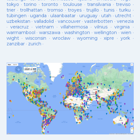
tokyo
·
torino
·
toronto
·
toulouse
·
transilvania
·
treviso
·
trier
·
trollhattan
·
tromso
·
troyes
·
trujillo
·
tunis
·
turku
·
tübingen
·
uganda
·
ulaanbaatar
·
uruguay
·
utah
·
utrecht
·
uzbekistan
·
valladolid
·
vancouver
·
vasterbotten
·
venezia
·
veracruz
·
vietnam
·
villahermosa
·
vilnius
·
virginia
·
warrnambool
·
warszawa
·
washington
·
wellington
·
wien
·
wight
·
wisconsin
·
wroclaw
·
wyoming
·
xipre
·
york
·
zanzibar
·
zurich
·