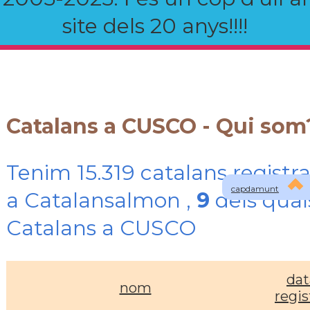
site dels 20 anys!!!!
Catalans a CUSCO - Qui som
Tenim 15.319 catalans registra
capdamunt
a Catalansalmon ,
9
dels qual
Catalans a CUSCO
dat
nom
regis