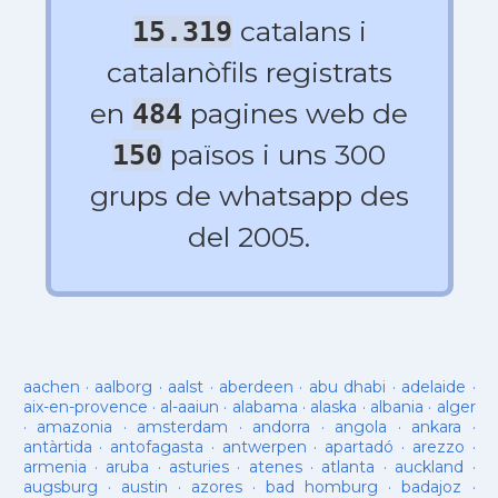
catalans i
15.319
catalanòfils registrats
en
pagines web de
484
països i uns 300
150
grups de whatsapp des
del 2005.
aachen
·
aalborg
·
aalst
·
aberdeen
·
abu dhabi
·
adelaide
·
aix-en-provence
·
al-aaiun
·
alabama
·
alaska
·
albania
·
alger
·
amazonia
·
amsterdam
·
andorra
·
angola
·
ankara
·
antàrtida
·
antofagasta
·
antwerpen
·
apartadó
·
arezzo
·
armenia
·
aruba
·
asturies
·
atenes
·
atlanta
·
auckland
·
augsburg
·
austin
·
azores
·
bad homburg
·
badajoz
·