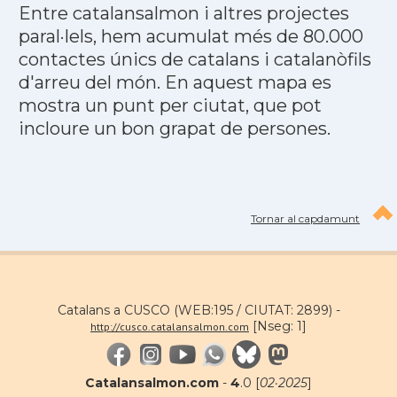
Entre catalansalmon i altres projectes
paral·lels, hem acumulat més de 80.000
contactes únics de catalans i catalanòfils
d'arreu del món. En aquest mapa es
mostra un punt per ciutat, que pot
incloure un bon grapat de persones.
Tornar al capdamunt
Catalans a CUSCO (WEB:195 / CIUTAT: 2899) -
[Nseg: 1]
http://cusco.catalansalmon.com
Catalansalmon.com
-
4
.0 [
02·2025
]