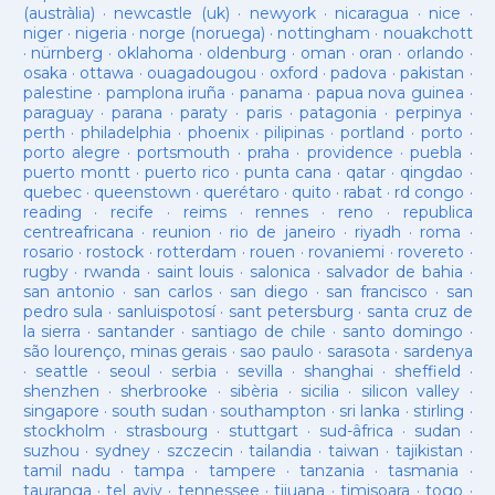
(austràlia)
·
newcastle (uk)
·
newyork
·
nicaragua
·
nice
·
niger
·
nigeria
·
norge (noruega)
·
nottingham
·
nouakchott
·
nürnberg
·
oklahoma
·
oldenburg
·
oman
·
oran
·
orlando
·
osaka
·
ottawa
·
ouagadougou
·
oxford
·
padova
·
pakistan
·
palestine
·
pamplona iruña
·
panama
·
papua nova guinea
·
paraguay
·
parana
·
paraty
·
paris
·
patagonia
·
perpinya
·
perth
·
philadelphia
·
phoenix
·
pilipinas
·
portland
·
porto
·
porto alegre
·
portsmouth
·
praha
·
providence
·
puebla
·
puerto montt
·
puerto rico
·
punta cana
·
qatar
·
qingdao
·
quebec
·
queenstown
·
querétaro
·
quito
·
rabat
·
rd congo
·
reading
·
recife
·
reims
·
rennes
·
reno
·
republica
centreafricana
·
reunion
·
rio de janeiro
·
riyadh
·
roma
·
rosario
·
rostock
·
rotterdam
·
rouen
·
rovaniemi
·
rovereto
·
rugby
·
rwanda
·
saint louis
·
salonica
·
salvador de bahia
·
san antonio
·
san carlos
·
san diego
·
san francisco
·
san
pedro sula
·
sanluispotosí
·
sant petersburg
·
santa cruz de
la sierra
·
santander
·
santiago de chile
·
santo domingo
·
são lourenço, minas gerais
·
sao paulo
·
sarasota
·
sardenya
·
seattle
·
seoul
·
serbia
·
sevilla
·
shanghai
·
sheffield
·
shenzhen
·
sherbrooke
·
sibèria
·
sicilia
·
silicon valley
·
singapore
·
south sudan
·
southampton
·
sri lanka
·
stirling
·
stockholm
·
strasbourg
·
stuttgart
·
sud-âfrica
·
sudan
·
suzhou
·
sydney
·
szczecin
·
tailandia
·
taiwan
·
tajikistan
·
tamil nadu
·
tampa
·
tampere
·
tanzania
·
tasmania
·
tauranga
·
tel aviv
·
tennessee
·
tijuana
·
timisoara
·
togo
·