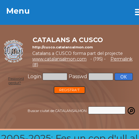
Menu
Menu
CATALANS A CUSCO
http://cusco.catalansalmon.com
Catalans a CUSCO forma part del projecte
www.catalansalmon.com
- (195) -
Permalink
(#)
Login
Passwd
Password
perdut?
REGISTRA'T
Buscar ciutat de CATALANSALMON:
2005-2025: Fes un cop d'ull al