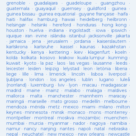
grenoble
·
guadalajara
·
guadeloupe
·
guangzhou
·
guatemala
·
guayaquil
·
guernsey
·
guildford
·
guinea
·
guinea bissau
·
guinea equatorial
·
guyane française
·
haifa
·
haiti
·
halifax
·
hamburg
·
hawaii
·
heidelberg
·
heilbronn
·
helsingør
·
helsinki
·
hereford
·
honduras
·
hong kong
·
houston
·
huelva
·
indiana
·
ingolstadt
·
iowa
·
ipswich
·
iquique
·
iran
·
irvine
·
islàndia
·
istanbul
·
jacksonville
·
jakarta
·
jamaica
·
jena
·
jerusalem
·
jordania
·
kaiserslautern
·
karlskrona
·
karlsruhe
·
kassel
·
kaunas
·
kazakhstan
·
kentucky
·
kenya
·
kettering
·
kiev
·
klagenfurt
·
koeln
·
kolda
·
kolkata
·
kosovo
·
krakow
·
kuala lumpur
·
kunming
·
kuwait
·
kyoto
·
la paz
·
laos
·
las vegas
·
lausanne
·
leeds
·
leicester
·
leiden
·
leipzig
·
lelystad
·
leon
·
letònia
·
liberia
·
liege
·
lille
·
lima
·
limerick
·
lincoln
·
lisboa
·
liverpool
·
ljubljana
·
london
·
los angeles
·
lublin
·
lugano
·
luleå
(norrland)
·
luxemburg
·
lviv
·
lyon
·
macau
·
madagascar
·
madrid
·
maine
·
mainz
·
malabo
·
malaga
·
maldives
·
mallorca
·
malta
·
manchester
·
mannheim
·
maracay
·
maringá
·
marseille
·
mato grosso
·
medellín
·
melbourne
·
mendoza
·
mérida
·
metz
·
mexico
·
miami
·
milano
·
milton
keynes
·
minnesota
·
minsk
·
monaco
·
mons
·
monterrey
·
montpellier
·
montreal
·
moskva
·
mozambic
·
muenchen
·
mumbai
·
murcia
·
myanmar
·
nador
·
nagoya
·
namibia
·
namur
·
nancy
·
nanjing
·
nantes
·
napoli
·
natal
·
nebraska
·
nepal
·
neuchatel
·
new mexico
·
new orleans
·
newcastle