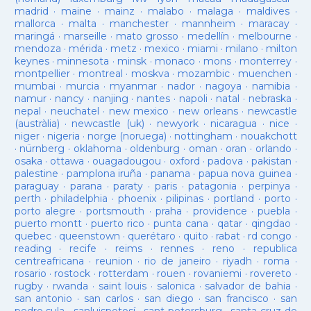
madrid
·
maine
·
mainz
·
malabo
·
malaga
·
maldives
·
mallorca
·
malta
·
manchester
·
mannheim
·
maracay
·
maringá
·
marseille
·
mato grosso
·
medellín
·
melbourne
·
mendoza
·
mérida
·
metz
·
mexico
·
miami
·
milano
·
milton
keynes
·
minnesota
·
minsk
·
monaco
·
mons
·
monterrey
·
montpellier
·
montreal
·
moskva
·
mozambic
·
muenchen
·
mumbai
·
murcia
·
myanmar
·
nador
·
nagoya
·
namibia
·
namur
·
nancy
·
nanjing
·
nantes
·
napoli
·
natal
·
nebraska
·
nepal
·
neuchatel
·
new mexico
·
new orleans
·
newcastle
(austràlia)
·
newcastle (uk)
·
newyork
·
nicaragua
·
nice
·
niger
·
nigeria
·
norge (noruega)
·
nottingham
·
nouakchott
·
nürnberg
·
oklahoma
·
oldenburg
·
oman
·
oran
·
orlando
·
osaka
·
ottawa
·
ouagadougou
·
oxford
·
padova
·
pakistan
·
palestine
·
pamplona iruña
·
panama
·
papua nova guinea
·
paraguay
·
parana
·
paraty
·
paris
·
patagonia
·
perpinya
·
perth
·
philadelphia
·
phoenix
·
pilipinas
·
portland
·
porto
·
porto alegre
·
portsmouth
·
praha
·
providence
·
puebla
·
puerto montt
·
puerto rico
·
punta cana
·
qatar
·
qingdao
·
quebec
·
queenstown
·
querétaro
·
quito
·
rabat
·
rd congo
·
reading
·
recife
·
reims
·
rennes
·
reno
·
republica
centreafricana
·
reunion
·
rio de janeiro
·
riyadh
·
roma
·
rosario
·
rostock
·
rotterdam
·
rouen
·
rovaniemi
·
rovereto
·
rugby
·
rwanda
·
saint louis
·
salonica
·
salvador de bahia
·
san antonio
·
san carlos
·
san diego
·
san francisco
·
san