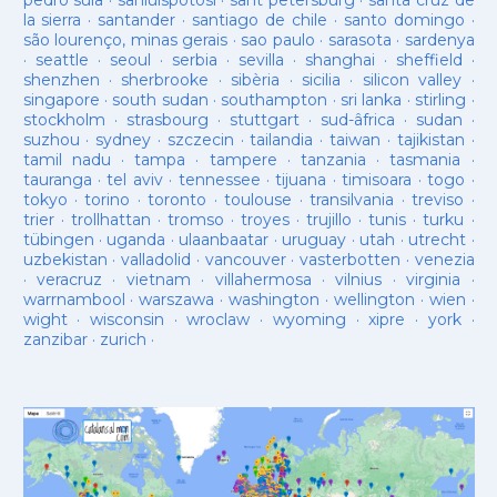
pedro sula
·
sanluispotosí
·
sant petersburg
·
santa cruz de
la sierra
·
santander
·
santiago de chile
·
santo domingo
·
são lourenço, minas gerais
·
sao paulo
·
sarasota
·
sardenya
·
seattle
·
seoul
·
serbia
·
sevilla
·
shanghai
·
sheffield
·
shenzhen
·
sherbrooke
·
sibèria
·
sicilia
·
silicon valley
·
singapore
·
south sudan
·
southampton
·
sri lanka
·
stirling
·
stockholm
·
strasbourg
·
stuttgart
·
sud-âfrica
·
sudan
·
suzhou
·
sydney
·
szczecin
·
tailandia
·
taiwan
·
tajikistan
·
tamil nadu
·
tampa
·
tampere
·
tanzania
·
tasmania
·
tauranga
·
tel aviv
·
tennessee
·
tijuana
·
timisoara
·
togo
·
tokyo
·
torino
·
toronto
·
toulouse
·
transilvania
·
treviso
·
trier
·
trollhattan
·
tromso
·
troyes
·
trujillo
·
tunis
·
turku
·
tübingen
·
uganda
·
ulaanbaatar
·
uruguay
·
utah
·
utrecht
·
uzbekistan
·
valladolid
·
vancouver
·
vasterbotten
·
venezia
·
veracruz
·
vietnam
·
villahermosa
·
vilnius
·
virginia
·
warrnambool
·
warszawa
·
washington
·
wellington
·
wien
·
wight
·
wisconsin
·
wroclaw
·
wyoming
·
xipre
·
york
·
zanzibar
·
zurich
·