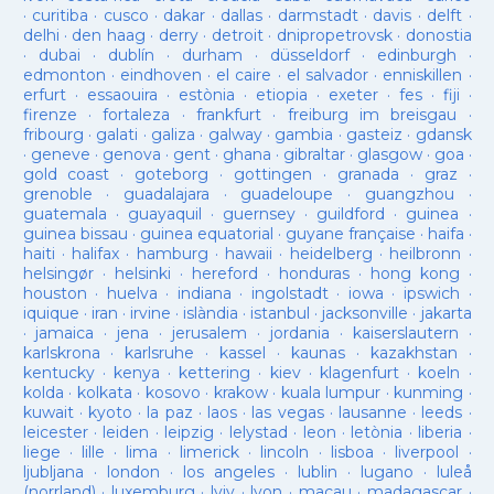
·
curitiba
·
cusco
·
dakar
·
dallas
·
darmstadt
·
davis
·
delft
·
delhi
·
den haag
·
derry
·
detroit
·
dnipropetrovsk
·
donostia
·
dubai
·
dublín
·
durham
·
düsseldorf
·
edinburgh
·
edmonton
·
eindhoven
·
el caire
·
el salvador
·
enniskillen
·
erfurt
·
essaouira
·
estònia
·
etiopia
·
exeter
·
fes
·
fiji
·
firenze
·
fortaleza
·
frankfurt
·
freiburg im breisgau
·
fribourg
·
galati
·
galiza
·
galway
·
gambia
·
gasteiz
·
gdansk
·
geneve
·
genova
·
gent
·
ghana
·
gibraltar
·
glasgow
·
goa
·
gold coast
·
goteborg
·
gottingen
·
granada
·
graz
·
grenoble
·
guadalajara
·
guadeloupe
·
guangzhou
·
guatemala
·
guayaquil
·
guernsey
·
guildford
·
guinea
·
guinea bissau
·
guinea equatorial
·
guyane française
·
haifa
·
haiti
·
halifax
·
hamburg
·
hawaii
·
heidelberg
·
heilbronn
·
helsingør
·
helsinki
·
hereford
·
honduras
·
hong kong
·
houston
·
huelva
·
indiana
·
ingolstadt
·
iowa
·
ipswich
·
iquique
·
iran
·
irvine
·
islàndia
·
istanbul
·
jacksonville
·
jakarta
·
jamaica
·
jena
·
jerusalem
·
jordania
·
kaiserslautern
·
karlskrona
·
karlsruhe
·
kassel
·
kaunas
·
kazakhstan
·
kentucky
·
kenya
·
kettering
·
kiev
·
klagenfurt
·
koeln
·
kolda
·
kolkata
·
kosovo
·
krakow
·
kuala lumpur
·
kunming
·
kuwait
·
kyoto
·
la paz
·
laos
·
las vegas
·
lausanne
·
leeds
·
leicester
·
leiden
·
leipzig
·
lelystad
·
leon
·
letònia
·
liberia
·
liege
·
lille
·
lima
·
limerick
·
lincoln
·
lisboa
·
liverpool
·
ljubljana
·
london
·
los angeles
·
lublin
·
lugano
·
luleå
(norrland)
·
luxemburg
·
lviv
·
lyon
·
macau
·
madagascar
·