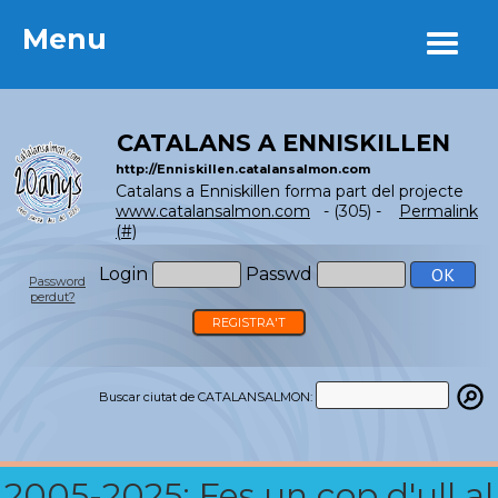
Menu
Menu
CATALANS A ENNISKILLEN
http://Enniskillen.catalansalmon.com
Catalans a Enniskillen forma part del projecte
www.catalansalmon.com
- (305) -
Permalink
(#)
Login
Passwd
Password
perdut?
REGISTRA'T
Buscar ciutat de CATALANSALMON:
2005-2025: Fes un cop d'ull al