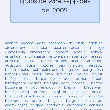
grups de whatsapp des
del 2005.
aachen
·
aalborg
·
aalst
·
aberdeen
·
abu dhabi
·
adelaide
·
aix-en-provence
·
al-aaiun
·
alabama
·
alaska
·
albania
·
alger
·
amazonia
·
amsterdam
·
andorra
·
angola
·
ankara
·
antàrtida
·
antofagasta
·
antwerpen
·
apartadó
·
arezzo
·
armenia
·
aruba
·
asturies
·
atenes
·
atlanta
·
auckland
·
augsburg
·
austin
·
azores
·
bad homburg
·
badajoz
·
bahrain
·
baku
·
bali
·
baltimore
·
bangalore
·
bangladesh
·
bangor
·
bari
·
basel
·
bath
·
bayreuth
·
beijing
·
beirut
·
belém
·
belfast
·
belize
·
berlin
·
bern
·
beziers
·
bilbao
·
birmingham
·
bogota
·
bologna
·
bonn
·
bordeaux
·
boston
·
botswana
·
bournemouth
·
brasilia
·
bratislava
·
braunschweig
·
bremen
·
brighton
·
brisbane
·
bristol
·
brugge
·
brusselles
·
bucaramanga
·
bucuresti
·
budapest
·
buenos aires
·
buffalo
·
bulgaria
·
burgos
·
cabo verde
·
cádiz
·
cairns
·
calgary
·
cambodja
·
cambridge
·
canarias
·
canberra
·
cancun
·
canterbury
·
caracas
·
carcassonne
·