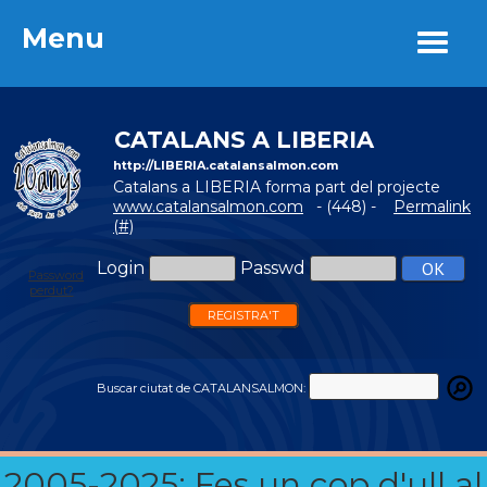
Menu
Menu
CATALANS A LIBERIA
http://LIBERIA.catalansalmon.com
Catalans a LIBERIA forma part del projecte
www.catalansalmon.com
- (448) -
Permalink
(#)
Login
Passwd
Password
perdut?
REGISTRA'T
Buscar ciutat de CATALANSALMON:
2005-2025: Fes un cop d'ull al