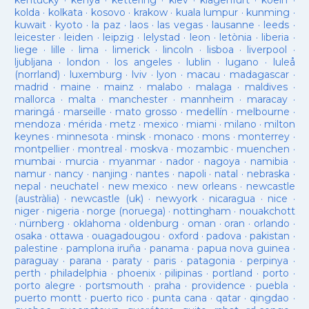
kentucky
·
kenya
·
kettering
·
kiev
·
klagenfurt
·
koeln
·
kolda
·
kolkata
·
kosovo
·
krakow
·
kuala lumpur
·
kunming
·
kuwait
·
kyoto
·
la paz
·
laos
·
las vegas
·
lausanne
·
leeds
·
leicester
·
leiden
·
leipzig
·
lelystad
·
leon
·
letònia
·
liberia
·
liege
·
lille
·
lima
·
limerick
·
lincoln
·
lisboa
·
liverpool
·
ljubljana
·
london
·
los angeles
·
lublin
·
lugano
·
luleå
(norrland)
·
luxemburg
·
lviv
·
lyon
·
macau
·
madagascar
·
madrid
·
maine
·
mainz
·
malabo
·
malaga
·
maldives
·
mallorca
·
malta
·
manchester
·
mannheim
·
maracay
·
maringá
·
marseille
·
mato grosso
·
medellín
·
melbourne
·
mendoza
·
mérida
·
metz
·
mexico
·
miami
·
milano
·
milton
keynes
·
minnesota
·
minsk
·
monaco
·
mons
·
monterrey
·
montpellier
·
montreal
·
moskva
·
mozambic
·
muenchen
·
mumbai
·
murcia
·
myanmar
·
nador
·
nagoya
·
namibia
·
namur
·
nancy
·
nanjing
·
nantes
·
napoli
·
natal
·
nebraska
·
nepal
·
neuchatel
·
new mexico
·
new orleans
·
newcastle
(austràlia)
·
newcastle (uk)
·
newyork
·
nicaragua
·
nice
·
niger
·
nigeria
·
norge (noruega)
·
nottingham
·
nouakchott
·
nürnberg
·
oklahoma
·
oldenburg
·
oman
·
oran
·
orlando
·
osaka
·
ottawa
·
ouagadougou
·
oxford
·
padova
·
pakistan
·
palestine
·
pamplona iruña
·
panama
·
papua nova guinea
·
paraguay
·
parana
·
paraty
·
paris
·
patagonia
·
perpinya
·
perth
·
philadelphia
·
phoenix
·
pilipinas
·
portland
·
porto
·
porto alegre
·
portsmouth
·
praha
·
providence
·
puebla
·
puerto montt
·
puerto rico
·
punta cana
·
qatar
·
qingdao
·