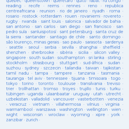
quebec
·
queenstown
·
querétaro
·
quito
·
rabat
·
rd congo
·
reading
·
recife
·
reims
·
rennes
·
reno
·
republica
centreafricana
·
reunion
·
rio de janeiro
·
riyadh
·
roma
·
rosario
·
rostock
·
rotterdam
·
rouen
·
rovaniemi
·
rovereto
·
rugby
·
rwanda
·
saint louis
·
salonica
·
salvador de bahia
·
san antonio
·
san carlos
·
san diego
·
san francisco
·
san
pedro sula
·
sanluispotosí
·
sant petersburg
·
santa cruz de
la sierra
·
santander
·
santiago de chile
·
santo domingo
·
são lourenço, minas gerais
·
sao paulo
·
sarasota
·
sardenya
·
seattle
·
seoul
·
serbia
·
sevilla
·
shanghai
·
sheffield
·
shenzhen
·
sherbrooke
·
sibèria
·
sicilia
·
silicon valley
·
singapore
·
south sudan
·
southampton
·
sri lanka
·
stirling
·
stockholm
·
strasbourg
·
stuttgart
·
sud-âfrica
·
sudan
·
suzhou
·
sydney
·
szczecin
·
tailandia
·
taiwan
·
tajikistan
·
tamil nadu
·
tampa
·
tampere
·
tanzania
·
tasmania
·
tauranga
·
tel aviv
·
tennessee
·
tijuana
·
timisoara
·
togo
·
tokyo
·
torino
·
toronto
·
toulouse
·
transilvania
·
treviso
·
trier
·
trollhattan
·
tromso
·
troyes
·
trujillo
·
tunis
·
turku
·
tübingen
·
uganda
·
ulaanbaatar
·
uruguay
·
utah
·
utrecht
·
uzbekistan
·
valladolid
·
vancouver
·
vasterbotten
·
venezia
·
veracruz
·
vietnam
·
villahermosa
·
vilnius
·
virginia
·
warrnambool
·
warszawa
·
washington
·
wellington
·
wien
·
wight
·
wisconsin
·
wroclaw
·
wyoming
·
xipre
·
york
·
zanzibar
·
zurich
·