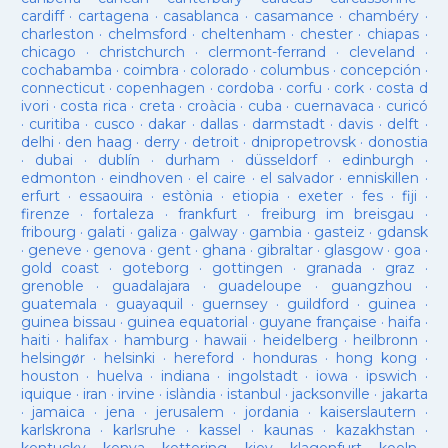
cardiff
·
cartagena
·
casablanca
·
casamance
·
chambéry
·
charleston
·
chelmsford
·
cheltenham
·
chester
·
chiapas
·
chicago
·
christchurch
·
clermont-ferrand
·
cleveland
·
cochabamba
·
coimbra
·
colorado
·
columbus
·
concepción
·
connecticut
·
copenhagen
·
cordoba
·
corfu
·
cork
·
costa d
ivori
·
costa rica
·
creta
·
croàcia
·
cuba
·
cuernavaca
·
curicó
·
curitiba
·
cusco
·
dakar
·
dallas
·
darmstadt
·
davis
·
delft
·
delhi
·
den haag
·
derry
·
detroit
·
dnipropetrovsk
·
donostia
·
dubai
·
dublín
·
durham
·
düsseldorf
·
edinburgh
·
edmonton
·
eindhoven
·
el caire
·
el salvador
·
enniskillen
·
erfurt
·
essaouira
·
estònia
·
etiopia
·
exeter
·
fes
·
fiji
·
firenze
·
fortaleza
·
frankfurt
·
freiburg im breisgau
·
fribourg
·
galati
·
galiza
·
galway
·
gambia
·
gasteiz
·
gdansk
·
geneve
·
genova
·
gent
·
ghana
·
gibraltar
·
glasgow
·
goa
·
gold coast
·
goteborg
·
gottingen
·
granada
·
graz
·
grenoble
·
guadalajara
·
guadeloupe
·
guangzhou
·
guatemala
·
guayaquil
·
guernsey
·
guildford
·
guinea
·
guinea bissau
·
guinea equatorial
·
guyane française
·
haifa
·
haiti
·
halifax
·
hamburg
·
hawaii
·
heidelberg
·
heilbronn
·
helsingør
·
helsinki
·
hereford
·
honduras
·
hong kong
·
houston
·
huelva
·
indiana
·
ingolstadt
·
iowa
·
ipswich
·
iquique
·
iran
·
irvine
·
islàndia
·
istanbul
·
jacksonville
·
jakarta
·
jamaica
·
jena
·
jerusalem
·
jordania
·
kaiserslautern
·
karlskrona
·
karlsruhe
·
kassel
·
kaunas
·
kazakhstan
·