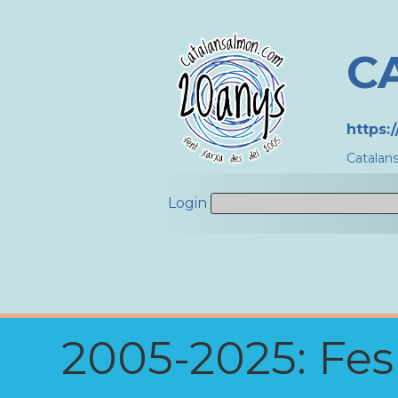
C
https:
Catalan
Login
2005-2025: Fes u