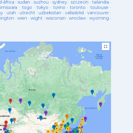
d-âfrica
·
sudan
·
suzhou
·
sydney
·
szczecin
·
tailandia
·
timisoara
·
togo
·
tokyo
·
torino
·
toronto
·
toulouse
·
ay
·
utah
·
utrecht
·
uzbekistan
·
valladolid
·
vancouver
·
lington
·
wien
·
wight
·
wisconsin
·
wroclaw
·
wyoming
·