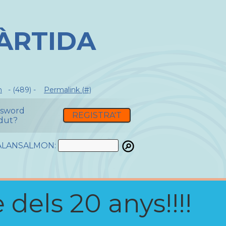
TÀRTIDA
m
- (489) -
Permalink (#)
ssword
REGISTRA'T
dut?
ATALANSALMON:
 dels 20 anys!!!!