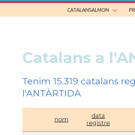
CATALANSALMON
P
Catalans a l'
Tenim 15.319 catalans re
l'ANTÀRTIDA
data
nom
registre