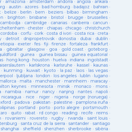
r
·
amazonia
·
amsterdam
·
andorra
·
angola
·
ankara
·
urg
·
austin
·
azores
·
bad homburg
·
badajoz
·
bahrain
·
t
·
belize
·
berlin
·
bern
·
beziers
·
bilbao
·
birmingham
·
en
·
brighton
·
brisbane
·
bristol
·
brugge
·
brusselles
·
cambodja
·
cambridge
·
canarias
·
canberra
·
cancun
·
cheltenham
·
chester
·
chiapas
·
chicago
·
christchurch
·
cordoba
·
corfu
·
cork
·
costa d ivori
·
costa rica
·
creta
·
y
·
detroit
·
dnipropetrovsk
·
donostia
·
dubai
·
dublín
·
·
etiopia
·
exeter
·
fes
·
fiji
·
firenze
·
fortaleza
·
frankfurt
·
a
·
gibraltar
·
glasgow
·
goa
·
gold coast
·
goteborg
·
guildford
·
guinea
·
guinea bissau
·
guinea equatorial
·
as
·
hong kong
·
houston
·
huelva
·
indiana
·
ingolstadt
·
aiserslautern
·
karlskrona
·
karlsruhe
·
kassel
·
kaunas
·
·
kunming
·
kuwait
·
kyoto
·
la paz
·
laos
·
las vegas
·
verpool
·
ljubljana
·
london
·
los angeles
·
lublin
·
lugano
·
mallorca
·
malta
·
manchester
·
mannheim
·
maracay
·
ilton keynes
·
minnesota
·
minsk
·
monaco
·
mons
·
a
·
namibia
·
namur
·
nancy
·
nanjing
·
nantes
·
napoli
·
·
nicaragua
·
nice
·
niger
·
nigeria
·
norge (noruega)
·
oxford
·
padova
·
pakistan
·
palestine
·
pamplona iruña
·
pilipinas
·
portland
·
porto
·
porto alegre
·
portsmouth
·
taro
·
quito
·
rabat
·
rd congo
·
reading
·
recife
·
reims
·
n
·
rovaniemi
·
rovereto
·
rugby
·
rwanda
·
saint louis
·
tersburg
·
santa cruz de la sierra
·
santander
·
santiago
·
shanghai
·
sheffield
·
shenzhen
·
sherbrooke
·
sibèria
·