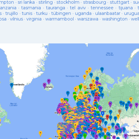
ampton
·
sri lanka
·
stirling
·
stockholm
·
strasbourg
·
stuttgart
·
su
tanzania
·
tasmania
·
tauranga
·
tel aviv
·
tennessee
·
tijuana
·
s
·
trujillo
·
tunis
·
turku
·
tübingen
·
uganda
·
ulaanbaatar
·
urugu
osa
·
vilnius
·
virginia
·
warrnambool
·
warszawa
·
washington
·
wel