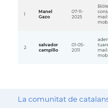
Biòl
Manel
07-11-
cons
1
Gazo
2025
mail
mobi
adem
salvador
01-05-
tuar
2
campillo
2011
mail
mobi
La comunitat de catala