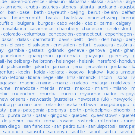
aide
·
aix-en-provence
·
al-aaiun
·
alabama
·
alaska
·
albania
·
alge
o
·
armenia
·
aruba
·
asturies
·
atenes
·
atlanta
·
auckland
·
augsb
or
·
bari
·
basel
·
bath
·
bayreuth
·
beijing
·
beirut
·
belém
·
belfas
ana
·
bournemouth
·
brasilia
·
bratislava
·
braunschweig
·
brem
buffalo
·
bulgaria
·
burgos
·
cabo verde
·
cádiz
·
cairns
·
calgary
·
·
casablanca
·
casamance
·
chambéry
·
charleston
·
chelmsford
·
·
colorado
·
columbus
·
concepción
·
connecticut
·
copenhagen
·
dakar
·
dallas
·
darmstadt
·
davis
·
delft
·
delhi
·
den haag
·
derr
ven
·
el caire
·
el salvador
·
enniskillen
·
erfurt
·
essaouira
·
estònia
ay
·
gambia
·
gasteiz
·
gdansk
·
geneve
·
genova
·
gent
·
ghan
guadeloupe
·
guangzhou
·
guatemala
·
guayaquil
·
guernsey
·
ii
·
heidelberg
·
heilbronn
·
helsingør
·
helsinki
·
hereford
·
hondur
ul
·
jacksonville
·
jakarta
·
jamaica
·
jena
·
jerusalem
·
jordania
·
k
genfurt
·
koeln
·
kolda
·
kolkata
·
kosovo
·
krakow
·
kuala lumpur
leon
·
letònia
·
liberia
·
liege
·
lille
·
lima
·
limerick
·
lincoln
·
lisboa
·
li
agascar
·
madrid
·
maine
·
mainz
·
malabo
·
malaga
·
maldives
·
ourne
·
mendoza
·
mérida
·
metz
·
mexico
·
miami
·
milano
·
m
bic
·
muenchen
·
mumbai
·
murcia
·
myanmar
·
nador
·
nagoy
new orleans
·
newcastle (austràlia)
·
newcastle (uk)
·
newyork
enburg
·
oman
·
oran
·
orlando
·
osaka
·
ottawa
·
ouagadougou
·
aty
·
paris
·
patagonia
·
perpinya
·
perth
·
philadelphia
·
phoenix
·
co
·
punta cana
·
qatar
·
qingdao
·
quebec
·
queenstown
·
queré
o de janeiro
·
riyadh
·
roma
·
rosario
·
rostock
·
rotterdam
·
roue
san diego
·
san francisco
·
san pedro sula
·
sanluispotosí
·
sant pe
·
sao paulo
·
sarasota
·
sardenya
·
seattle
·
seoul
·
serbia
·
sevilla