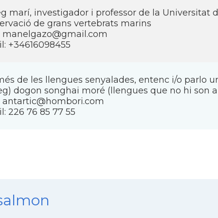
eg marí, investigador i professor de la Universitat 
ervació de grans vertebrats marins
: manelgazo@gmail.com
l: +34616098455
és de les llengues senyalades, entenc i/o parlo 
eg) dogon songhai moré (llengues que no hi son a l
: antartic@hombori.com
l: 226 76 85 77 55
nsalmon