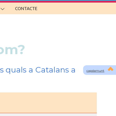
CONTACTE
som?
s quals a Catalans a
capdamunt