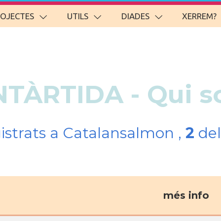
ROJECTES
UTILS
DIADES
XERREM?
ANTÀRTIDA - Qui 
gistrats a Catalansalmon ,
2
del
més info