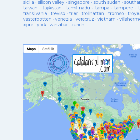
sicilia
·
silicon valley
·
singapore
·
south sudan
·
south
taiwan
·
tajikistan
·
tamil nadu
·
tampa
·
tampere
·
transilvania
·
treviso
·
trier
·
trollhattan
·
tromso
·
troye
vasterbotten
·
venezia
·
veracruz
·
vietnam
·
villaherm
xipre
·
york
·
zanzibar
·
zurich
·