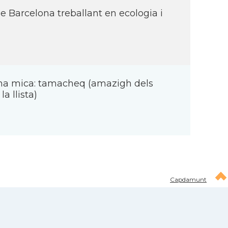
de Barcelona treballant en ecologia i
una mica: tamacheq (amazigh dels
a llista)
Capdamunt