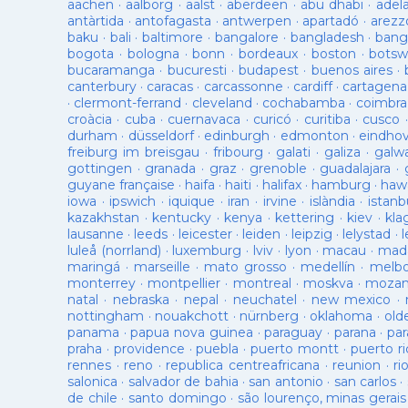
aachen
·
aalborg
·
aalst
·
aberdeen
·
abu dhabi
·
adel
antàrtida
·
antofagasta
·
antwerpen
·
apartadó
·
arezz
baku
·
bali
·
baltimore
·
bangalore
·
bangladesh
·
bang
bogota
·
bologna
·
bonn
·
bordeaux
·
boston
·
botsw
bucaramanga
·
bucuresti
·
budapest
·
buenos aires
·
canterbury
·
caracas
·
carcassonne
·
cardiff
·
cartagena
·
clermont-ferrand
·
cleveland
·
cochabamba
·
coimbra
croàcia
·
cuba
·
cuernavaca
·
curicó
·
curitiba
·
cusco
durham
·
düsseldorf
·
edinburgh
·
edmonton
·
eindho
freiburg im breisgau
·
fribourg
·
galati
·
galiza
·
galw
gottingen
·
granada
·
graz
·
grenoble
·
guadalajara
·
guyane française
·
haifa
·
haiti
·
halifax
·
hamburg
·
hawa
iowa
·
ipswich
·
iquique
·
iran
·
irvine
·
islàndia
·
istanb
kazakhstan
·
kentucky
·
kenya
·
kettering
·
kiev
·
kla
lausanne
·
leeds
·
leicester
·
leiden
·
leipzig
·
lelystad
·
luleå (norrland)
·
luxemburg
·
lviv
·
lyon
·
macau
·
mad
maringá
·
marseille
·
mato grosso
·
medellín
·
melb
monterrey
·
montpellier
·
montreal
·
moskva
·
mozam
natal
·
nebraska
·
nepal
·
neuchatel
·
new mexico
·
nottingham
·
nouakchott
·
nürnberg
·
oklahoma
·
old
panama
·
papua nova guinea
·
paraguay
·
parana
·
par
praha
·
providence
·
puebla
·
puerto montt
·
puerto ri
rennes
·
reno
·
republica centreafricana
·
reunion
·
ri
salonica
·
salvador de bahia
·
san antonio
·
san carlos
·
de chile
·
santo domingo
·
são lourenço, minas gerais