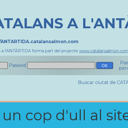
ATALANS A L'AN
//ANTARTIDA.catalansalmon.com
s a l'ANTÀRTIDA forma part del projecte
www.catalansalmon.co
Pa
Passwd
per
Buscar ciutat de C
n cop d'ull al site