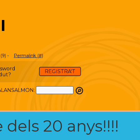
I
(9) -
Permalink (#)
ssword
REGISTRA'T
dut?
ATALANSALMON:
 dels 20 anys!!!!