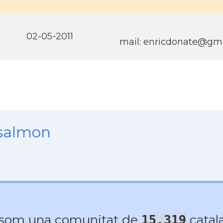
02-05-2011
mail: enricdonate@gm
nsalmon
 som una comunitat de
catala
15.319