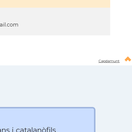
ail.com
Capdamunt
ns i catalanòfils