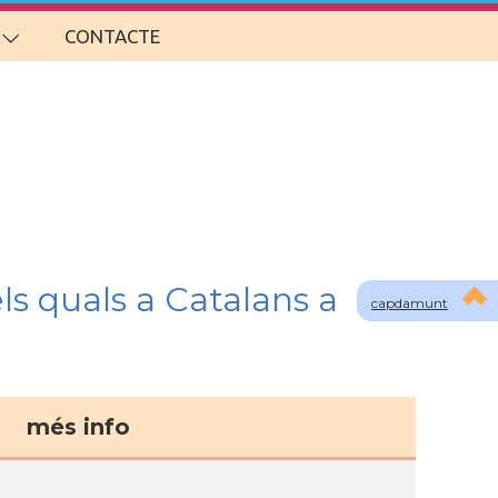
CONTACTE
ls quals a Catalans a
capdamunt
més info