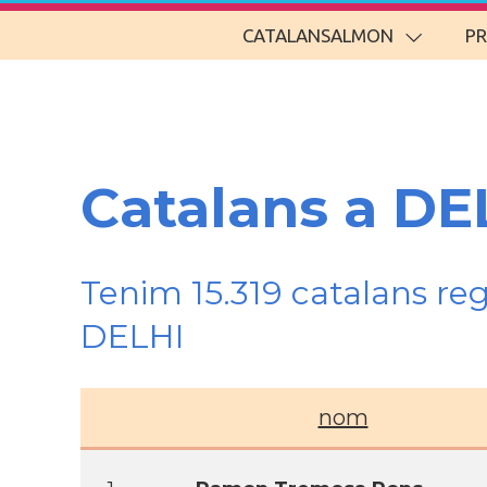
CATALANSALMON
P
Catalans a DE
Tenim 15.319 catalans re
DELHI
nom