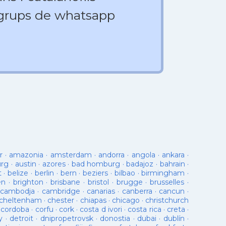
 grups de whatsapp
r
·
amazonia
·
amsterdam
·
andorra
·
angola
·
ankara
·
urg
·
austin
·
azores
·
bad homburg
·
badajoz
·
bahrain
·
t
·
belize
·
berlin
·
bern
·
beziers
·
bilbao
·
birmingham
·
en
·
brighton
·
brisbane
·
bristol
·
brugge
·
brusselles
·
cambodja
·
cambridge
·
canarias
·
canberra
·
cancun
·
cheltenham
·
chester
·
chiapas
·
chicago
·
christchurch
·
cordoba
·
corfu
·
cork
·
costa d ivori
·
costa rica
·
creta
·
y
·
detroit
·
dnipropetrovsk
·
donostia
·
dubai
·
dublín
·