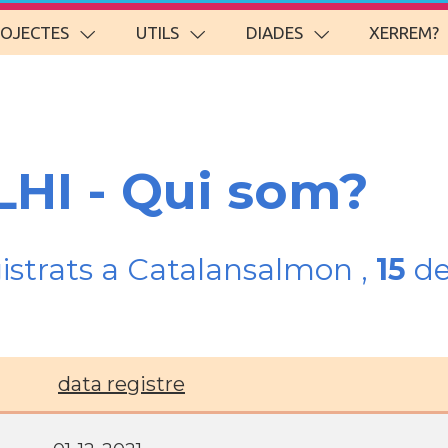
ROJECTES
UTILS
DIADES
XERREM?
LHI - Qui som?
gistrats a Catalansalmon ,
15
de
data registre