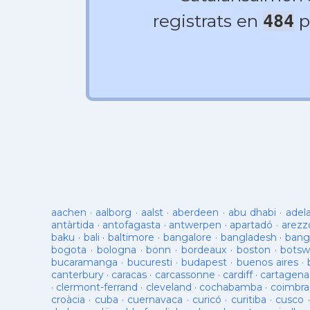
registrats en
p
484
aachen
·
aalborg
·
aalst
·
aberdeen
·
abu dhabi
·
adel
antàrtida
·
antofagasta
·
antwerpen
·
apartadó
·
arezz
baku
·
bali
·
baltimore
·
bangalore
·
bangladesh
·
bang
bogota
·
bologna
·
bonn
·
bordeaux
·
boston
·
botsw
bucaramanga
·
bucuresti
·
budapest
·
buenos aires
·
canterbury
·
caracas
·
carcassonne
·
cardiff
·
cartagena
·
clermont-ferrand
·
cleveland
·
cochabamba
·
coimbra
croàcia
·
cuba
·
cuernavaca
·
curicó
·
curitiba
·
cusco