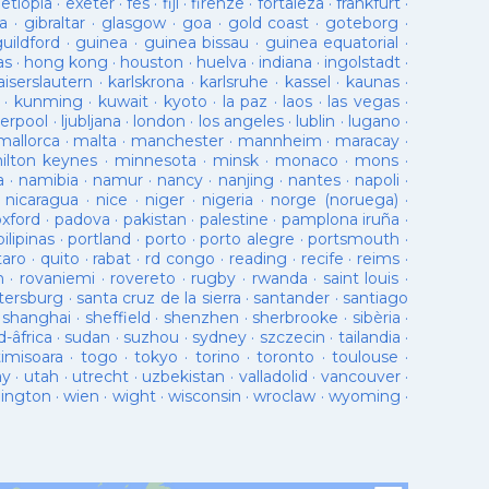
·
etiopia
·
exeter
·
fes
·
fiji
·
firenze
·
fortaleza
·
frankfurt
·
a
·
gibraltar
·
glasgow
·
goa
·
gold coast
·
goteborg
·
guildford
·
guinea
·
guinea bissau
·
guinea equatorial
·
as
·
hong kong
·
houston
·
huelva
·
indiana
·
ingolstadt
·
aiserslautern
·
karlskrona
·
karlsruhe
·
kassel
·
kaunas
·
·
kunming
·
kuwait
·
kyoto
·
la paz
·
laos
·
las vegas
·
verpool
·
ljubljana
·
london
·
los angeles
·
lublin
·
lugano
·
mallorca
·
malta
·
manchester
·
mannheim
·
maracay
·
ilton keynes
·
minnesota
·
minsk
·
monaco
·
mons
·
a
·
namibia
·
namur
·
nancy
·
nanjing
·
nantes
·
napoli
·
·
nicaragua
·
nice
·
niger
·
nigeria
·
norge (noruega)
·
oxford
·
padova
·
pakistan
·
palestine
·
pamplona iruña
·
pilipinas
·
portland
·
porto
·
porto alegre
·
portsmouth
·
taro
·
quito
·
rabat
·
rd congo
·
reading
·
recife
·
reims
·
n
·
rovaniemi
·
rovereto
·
rugby
·
rwanda
·
saint louis
·
tersburg
·
santa cruz de la sierra
·
santander
·
santiago
·
shanghai
·
sheffield
·
shenzhen
·
sherbrooke
·
sibèria
·
d-âfrica
·
sudan
·
suzhou
·
sydney
·
szczecin
·
tailandia
·
timisoara
·
togo
·
tokyo
·
torino
·
toronto
·
toulouse
·
ay
·
utah
·
utrecht
·
uzbekistan
·
valladolid
·
vancouver
·
lington
·
wien
·
wight
·
wisconsin
·
wroclaw
·
wyoming
·