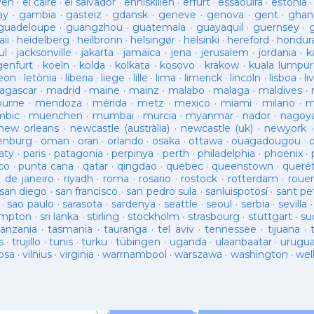
ven
·
el caire
·
el salvador
·
enniskillen
·
erfurt
·
essaouira
·
estònia
ay
·
gambia
·
gasteiz
·
gdansk
·
geneve
·
genova
·
gent
·
ghan
guadeloupe
·
guangzhou
·
guatemala
·
guayaquil
·
guernsey
·
ii
·
heidelberg
·
heilbronn
·
helsingør
·
helsinki
·
hereford
·
hondur
ul
·
jacksonville
·
jakarta
·
jamaica
·
jena
·
jerusalem
·
jordania
·
k
genfurt
·
koeln
·
kolda
·
kolkata
·
kosovo
·
krakow
·
kuala lumpur
leon
·
letònia
·
liberia
·
liege
·
lille
·
lima
·
limerick
·
lincoln
·
lisboa
·
li
agascar
·
madrid
·
maine
·
mainz
·
malabo
·
malaga
·
maldives
·
ourne
·
mendoza
·
mérida
·
metz
·
mexico
·
miami
·
milano
·
m
bic
·
muenchen
·
mumbai
·
murcia
·
myanmar
·
nador
·
nagoy
new orleans
·
newcastle (austràlia)
·
newcastle (uk)
·
newyork
enburg
·
oman
·
oran
·
orlando
·
osaka
·
ottawa
·
ouagadougou
·
aty
·
paris
·
patagonia
·
perpinya
·
perth
·
philadelphia
·
phoenix
·
co
·
punta cana
·
qatar
·
qingdao
·
quebec
·
queenstown
·
queré
o de janeiro
·
riyadh
·
roma
·
rosario
·
rostock
·
rotterdam
·
roue
san diego
·
san francisco
·
san pedro sula
·
sanluispotosí
·
sant pe
·
sao paulo
·
sarasota
·
sardenya
·
seattle
·
seoul
·
serbia
·
sevilla
ampton
·
sri lanka
·
stirling
·
stockholm
·
strasbourg
·
stuttgart
·
su
tanzania
·
tasmania
·
tauranga
·
tel aviv
·
tennessee
·
tijuana
·
s
·
trujillo
·
tunis
·
turku
·
tübingen
·
uganda
·
ulaanbaatar
·
urugu
osa
·
vilnius
·
virginia
·
warrnambool
·
warszawa
·
washington
·
wel