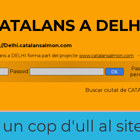
ATALANS A DELH
://Delhi.catalansalmon.com
ans a DELHI forma part del projecte
www.catalansalmon.com
- 
Pa
Passwd
per
Buscar ciutat de C
n cop d'ull al site