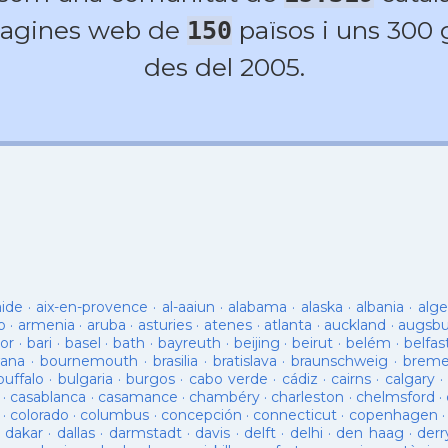
agines web de
països i uns 300
150
des del 2005.
aide
·
aix-en-provence
·
al-aaiun
·
alabama
·
alaska
·
albania
·
alge
o
·
armenia
·
aruba
·
asturies
·
atenes
·
atlanta
·
auckland
·
augsb
or
·
bari
·
basel
·
bath
·
bayreuth
·
beijing
·
beirut
·
belém
·
belfas
ana
·
bournemouth
·
brasilia
·
bratislava
·
braunschweig
·
brem
buffalo
·
bulgaria
·
burgos
·
cabo verde
·
cádiz
·
cairns
·
calgary
·
·
casablanca
·
casamance
·
chambéry
·
charleston
·
chelmsford
·
·
colorado
·
columbus
·
concepción
·
connecticut
·
copenhagen
·
dakar
·
dallas
·
darmstadt
·
davis
·
delft
·
delhi
·
den haag
·
derr