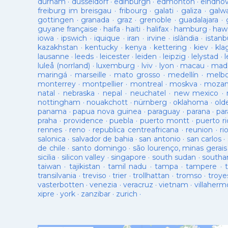
durham
·
düsseldorf
·
edinburgh
·
edmonton
·
eindho
freiburg im breisgau
·
fribourg
·
galati
·
galiza
·
galw
gottingen
·
granada
·
graz
·
grenoble
·
guadalajara
·
guyane française
·
haifa
·
haiti
·
halifax
·
hamburg
·
hawa
iowa
·
ipswich
·
iquique
·
iran
·
irvine
·
islàndia
·
istanb
kazakhstan
·
kentucky
·
kenya
·
kettering
·
kiev
·
kla
lausanne
·
leeds
·
leicester
·
leiden
·
leipzig
·
lelystad
·
luleå (norrland)
·
luxemburg
·
lviv
·
lyon
·
macau
·
mad
maringá
·
marseille
·
mato grosso
·
medellín
·
melb
monterrey
·
montpellier
·
montreal
·
moskva
·
mozam
natal
·
nebraska
·
nepal
·
neuchatel
·
new mexico
·
nottingham
·
nouakchott
·
nürnberg
·
oklahoma
·
old
panama
·
papua nova guinea
·
paraguay
·
parana
·
par
praha
·
providence
·
puebla
·
puerto montt
·
puerto ri
rennes
·
reno
·
republica centreafricana
·
reunion
·
ri
salonica
·
salvador de bahia
·
san antonio
·
san carlos
·
de chile
·
santo domingo
·
são lourenço, minas gerais
sicilia
·
silicon valley
·
singapore
·
south sudan
·
south
taiwan
·
tajikistan
·
tamil nadu
·
tampa
·
tampere
·
transilvania
·
treviso
·
trier
·
trollhattan
·
tromso
·
troye
vasterbotten
·
venezia
·
veracruz
·
vietnam
·
villaherm
xipre
·
york
·
zanzibar
·
zurich
·