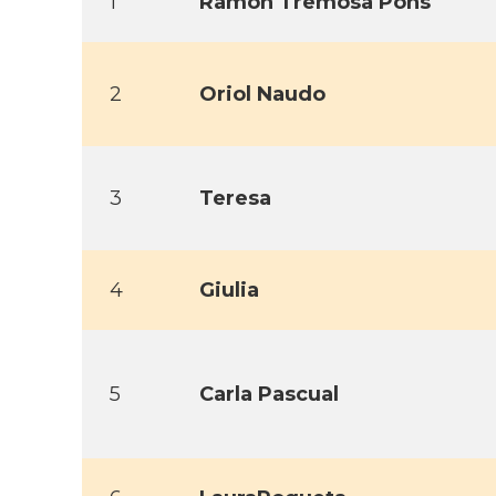
1
Ramon Tremosa Pons
2
Oriol Naudo
3
Teresa
4
Giulia
5
Carla Pascual