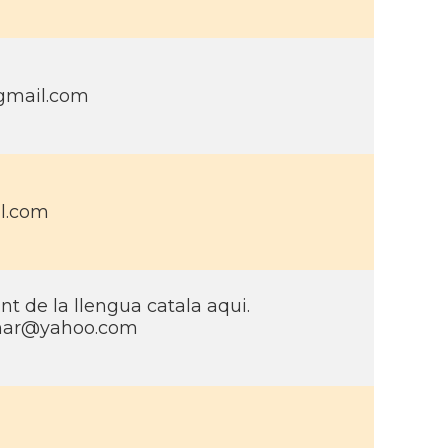
gmail.com
l.com
iant de la llengua catala aqui.
mar@yahoo.com