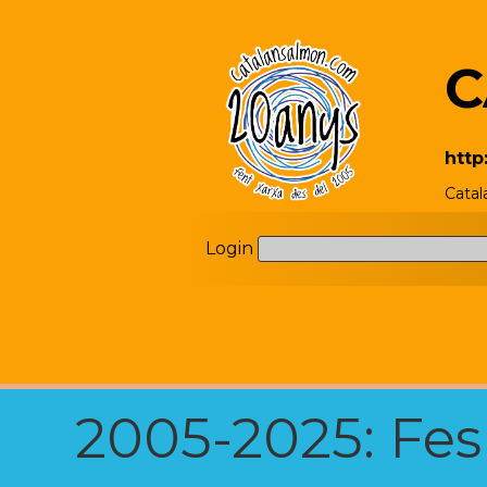
C
http
Catal
Login
2005-2025: Fes u