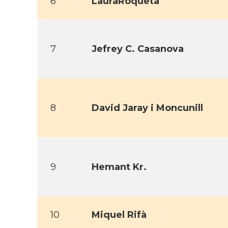
6
LauraRoqueta
7
Jefrey C. Casanova
8
David Jaray i Moncunill
9
Hemant Kr.
10
Miquel Rifà