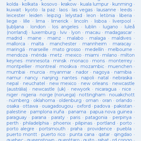
kolda
·
kolkata
·
kosovo
·
krakow
·
kuala lumpur
·
kunming
·
kuwait
·
kyoto
·
la paz
·
laos
·
las vegas
·
lausanne
·
leeds
·
leicester
·
leiden
·
leipzig
·
lelystad
·
leon
·
letònia
·
liberia
·
liege
·
lille
·
lima
·
limerick
·
lincoln
·
lisboa
·
liverpool
·
ljubljana
·
london
·
los angeles
·
lublin
·
lugano
·
luleå
(norrland)
·
luxemburg
·
lviv
·
lyon
·
macau
·
madagascar
·
madrid
·
maine
·
mainz
·
malabo
·
malaga
·
maldives
·
mallorca
·
malta
·
manchester
·
mannheim
·
maracay
·
maringá
·
marseille
·
mato grosso
·
medellín
·
melbourne
·
mendoza
·
mérida
·
metz
·
mexico
·
miami
·
milano
·
milton
keynes
·
minnesota
·
minsk
·
monaco
·
mons
·
monterrey
·
montpellier
·
montreal
·
moskva
·
mozambic
·
muenchen
·
mumbai
·
murcia
·
myanmar
·
nador
·
nagoya
·
namibia
·
namur
·
nancy
·
nanjing
·
nantes
·
napoli
·
natal
·
nebraska
·
nepal
·
neuchatel
·
new mexico
·
new orleans
·
newcastle
(austràlia)
·
newcastle (uk)
·
newyork
·
nicaragua
·
nice
·
niger
·
nigeria
·
norge (noruega)
·
nottingham
·
nouakchott
·
nürnberg
·
oklahoma
·
oldenburg
·
oman
·
oran
·
orlando
·
osaka
·
ottawa
·
ouagadougou
·
oxford
·
padova
·
pakistan
·
palestine
·
pamplona iruña
·
panama
·
papua nova guinea
·
paraguay
·
parana
·
paraty
·
paris
·
patagonia
·
perpinya
·
perth
·
philadelphia
·
phoenix
·
pilipinas
·
portland
·
porto
·
porto alegre
·
portsmouth
·
praha
·
providence
·
puebla
·
puerto montt
·
puerto rico
·
punta cana
·
qatar
·
qingdao
·
quebec
·
queenstown
·
querétaro
·
quito
·
rabat
·
rd congo
·