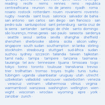
reading
·
recife
·
reims
·
rennes
·
reno
·
republica
centreafricana
·
reunion
·
rio de janeiro
·
riyadh
·
roma
·
rosario
·
rostock
·
rotterdam
·
rouen
·
rovaniemi
·
rovereto
·
rugby
·
rwanda
·
saint louis
·
salonica
·
salvador de bahia
·
san antonio
·
san carlos
·
san diego
·
san francisco
·
san
pedro sula
·
sanluispotosí
·
sant petersburg
·
santa cruz de
la sierra
·
santander
·
santiago de chile
·
santo domingo
·
são lourenço, minas gerais
·
sao paulo
·
sarasota
·
sardenya
·
seattle
·
seoul
·
serbia
·
sevilla
·
shanghai
·
sheffield
·
shenzhen
·
sherbrooke
·
sibèria
·
sicilia
·
silicon valley
·
singapore
·
south sudan
·
southampton
·
sri lanka
·
stirling
·
stockholm
·
strasbourg
·
stuttgart
·
sud-âfrica
·
sudan
·
suzhou
·
sydney
·
szczecin
·
tailandia
·
taiwan
·
tajikistan
·
tamil nadu
·
tampa
·
tampere
·
tanzania
·
tasmania
·
tauranga
·
tel aviv
·
tennessee
·
tijuana
·
timisoara
·
togo
·
tokyo
·
torino
·
toronto
·
toulouse
·
transilvania
·
treviso
·
trier
·
trollhattan
·
tromso
·
troyes
·
trujillo
·
tunis
·
turku
·
tübingen
·
uganda
·
ulaanbaatar
·
uruguay
·
utah
·
utrecht
·
uzbekistan
·
valladolid
·
vancouver
·
vasterbotten
·
venezia
·
veracruz
·
vietnam
·
villahermosa
·
vilnius
·
virginia
·
warrnambool
·
warszawa
·
washington
·
wellington
·
wien
·
wight
·
wisconsin
·
wroclaw
·
wyoming
·
xipre
·
york
·
zanzibar
·
zurich
·