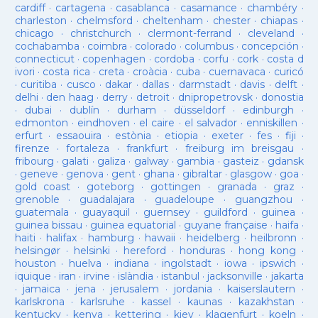
cardiff
·
cartagena
·
casablanca
·
casamance
·
chambéry
·
charleston
·
chelmsford
·
cheltenham
·
chester
·
chiapas
·
chicago
·
christchurch
·
clermont-ferrand
·
cleveland
·
cochabamba
·
coimbra
·
colorado
·
columbus
·
concepción
·
connecticut
·
copenhagen
·
cordoba
·
corfu
·
cork
·
costa d
ivori
·
costa rica
·
creta
·
croàcia
·
cuba
·
cuernavaca
·
curicó
·
curitiba
·
cusco
·
dakar
·
dallas
·
darmstadt
·
davis
·
delft
·
delhi
·
den haag
·
derry
·
detroit
·
dnipropetrovsk
·
donostia
·
dubai
·
dublín
·
durham
·
düsseldorf
·
edinburgh
·
edmonton
·
eindhoven
·
el caire
·
el salvador
·
enniskillen
·
erfurt
·
essaouira
·
estònia
·
etiopia
·
exeter
·
fes
·
fiji
·
firenze
·
fortaleza
·
frankfurt
·
freiburg im breisgau
·
fribourg
·
galati
·
galiza
·
galway
·
gambia
·
gasteiz
·
gdansk
·
geneve
·
genova
·
gent
·
ghana
·
gibraltar
·
glasgow
·
goa
·
gold coast
·
goteborg
·
gottingen
·
granada
·
graz
·
grenoble
·
guadalajara
·
guadeloupe
·
guangzhou
·
guatemala
·
guayaquil
·
guernsey
·
guildford
·
guinea
·
guinea bissau
·
guinea equatorial
·
guyane française
·
haifa
·
haiti
·
halifax
·
hamburg
·
hawaii
·
heidelberg
·
heilbronn
·
helsingør
·
helsinki
·
hereford
·
honduras
·
hong kong
·
houston
·
huelva
·
indiana
·
ingolstadt
·
iowa
·
ipswich
·
iquique
·
iran
·
irvine
·
islàndia
·
istanbul
·
jacksonville
·
jakarta
·
jamaica
·
jena
·
jerusalem
·
jordania
·
kaiserslautern
·
karlskrona
·
karlsruhe
·
kassel
·
kaunas
·
kazakhstan
·
kentucky
·
kenya
·
kettering
·
kiev
·
klagenfurt
·
koeln
·