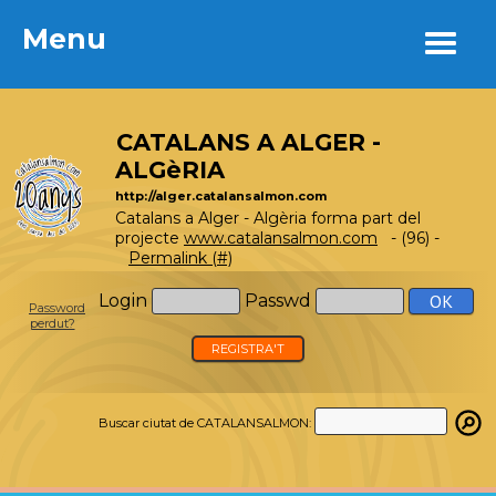
Menu
Menu
CATALANS A ALGER -
ALGèRIA
http://alger.catalansalmon.com
Catalans a Alger - Algèria forma part del
projecte
www.catalansalmon.com
- (96) -
Permalink (#)
Login
Passwd
Password
perdut?
REGISTRA'T
Buscar ciutat de CATALANSALMON: