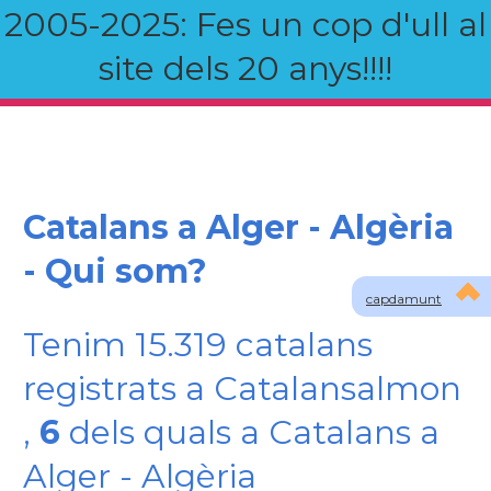
2005-2025: Fes un cop d'ull al
site dels 20 anys!!!!
Catalans a Alger - Algèria
- Qui som?
capdamunt
Tenim 15.319 catalans
registrats a Catalansalmon
,
6
dels quals a Catalans a
Alger - Algèria