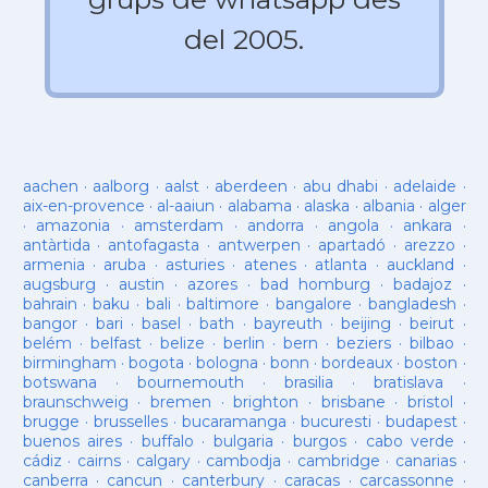
del 2005.
aachen
·
aalborg
·
aalst
·
aberdeen
·
abu dhabi
·
adelaide
·
aix-en-provence
·
al-aaiun
·
alabama
·
alaska
·
albania
·
alger
·
amazonia
·
amsterdam
·
andorra
·
angola
·
ankara
·
antàrtida
·
antofagasta
·
antwerpen
·
apartadó
·
arezzo
·
armenia
·
aruba
·
asturies
·
atenes
·
atlanta
·
auckland
·
augsburg
·
austin
·
azores
·
bad homburg
·
badajoz
·
bahrain
·
baku
·
bali
·
baltimore
·
bangalore
·
bangladesh
·
bangor
·
bari
·
basel
·
bath
·
bayreuth
·
beijing
·
beirut
·
belém
·
belfast
·
belize
·
berlin
·
bern
·
beziers
·
bilbao
·
birmingham
·
bogota
·
bologna
·
bonn
·
bordeaux
·
boston
·
botswana
·
bournemouth
·
brasilia
·
bratislava
·
braunschweig
·
bremen
·
brighton
·
brisbane
·
bristol
·
brugge
·
brusselles
·
bucaramanga
·
bucuresti
·
budapest
·
buenos aires
·
buffalo
·
bulgaria
·
burgos
·
cabo verde
·
cádiz
·
cairns
·
calgary
·
cambodja
·
cambridge
·
canarias
·
canberra
·
cancun
·
canterbury
·
caracas
·
carcassonne
·