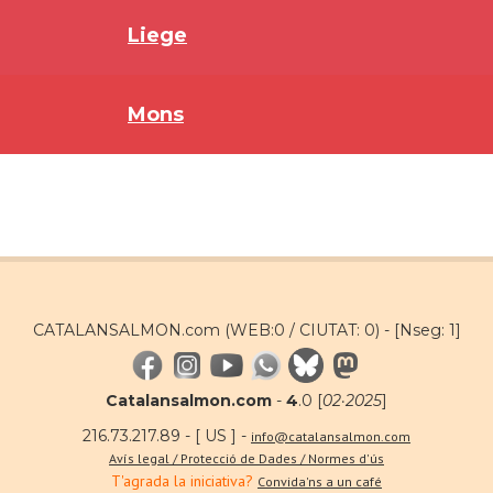
Liege
Mons
CATALANSALMON.com (WEB:0 / CIUTAT: 0) -
[Nseg: 1]
Catalansalmon.com
-
4
.0 [
02·2025
]
216.73.217.89 - [ US ] -
info@catalansalmon.com
Avís legal / Protecció de Dades / Normes d'ús
T'agrada la iniciativa?
Convida'ns a un café