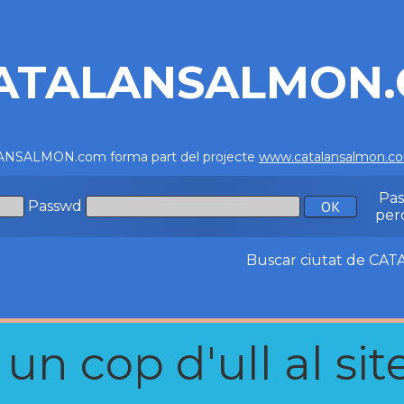
ATALANSALMON
NSALMON.com forma part del projecte
www.catalansalmon.c
Pa
Passwd
per
Buscar ciutat de C
n cop d'ull al site