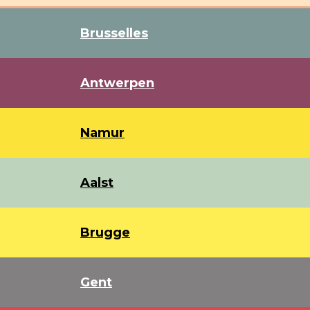
Brusselles
Antwerpen
Namur
Aalst
Brugge
Gent