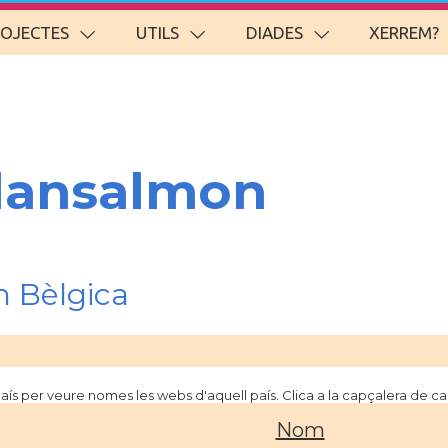
ROJECTES
UTILS
DIADES
XERREM?
lansalmon
 Bèlgica
 país per veure nomes les webs d'aquell país. Clica a la capçalera de 
Nom