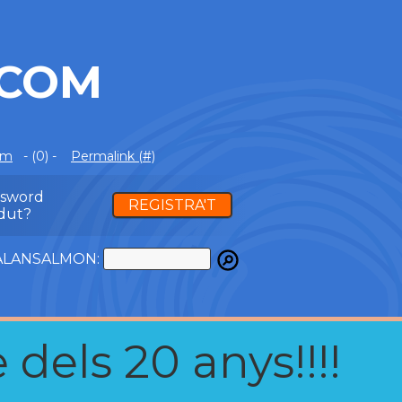
.COM
om
- (0) -
Permalink (#)
ssword
REGISTRA'T
dut?
ATALANSALMON:
 dels 20 anys!!!!