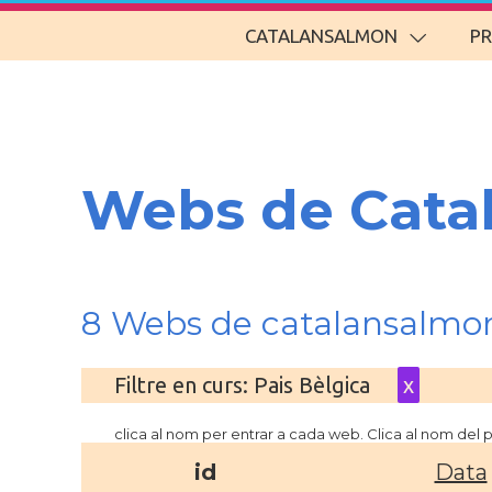
CATALANSALMON
P
Webs de Cata
8 Webs de catalansalmon
Filtre en curs: Pais Bèlgica
x
clica al nom per entrar a cada web. Clica al nom del
id
Data