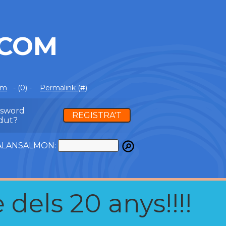
.COM
om
- (0) -
Permalink (#)
ssword
REGISTRA'T
dut?
ATALANSALMON:
 dels 20 anys!!!!