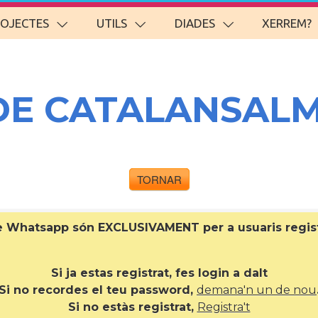
ROJECTES
UTILS
DIADES
XERREM?
DE CATALANSAL
TORNAR
de Whatsapp són EXCLUSIVAMENT per a
usuaris regi
Si ja estas registrat, fes login a dalt
Si no recordes el teu password,
demana'n un de nou
Si no estàs registrat,
Registra't