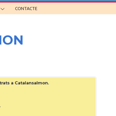
CONTACTE
MON
strats a Catalansalmon
.
.