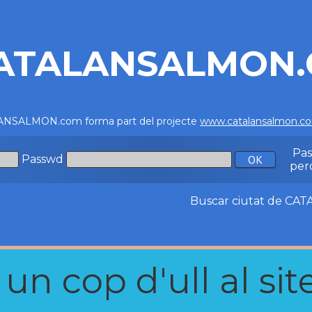
ATALANSALMON
NSALMON.com forma part del projecte
www.catalansalmon.c
Pa
Passwd
per
Buscar ciutat de C
n cop d'ull al site