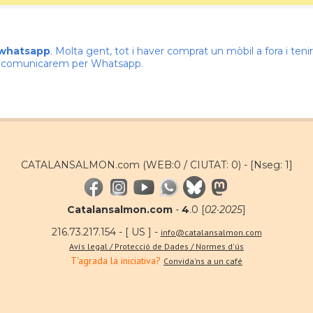
 whatsapp
. Molta gent, tot i haver comprat un mòbil a fora i te
ns comunicarem per Whatsapp.
CATALANSALMON.com (WEB:0 / CIUTAT: 0) -
[Nseg: 1]
Catalansalmon.com
-
4
.0 [
02·2025
]
216.73.217.154 - [ US ] -
info@catalansalmon.com
Avís legal / Protecció de Dades / Normes d'ús
T'agrada la iniciativa?
Convida'ns a un café