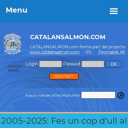
Menu
Menu
CATALANSALMON.COM
CATALANSALMON.com forma part del projecte
www.catalansalmon.com
- (0) -
Permalink (#)
Login
Passwd
Password
perdut?
REGISTRA'T
Buscar ciutat de CATALANSALMON:
2005-2025: Fes un cop d'ull al