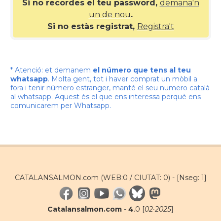
Si no recordes el teu password,
demana'n
un de nou
.
Si no estàs registrat,
Registra't
* Atenció: et demanem
el número que tens al teu
whatsapp
. Molta gent, tot i haver comprat un mòbil a
fora i tenir número estranger, manté el seu numero català
al whatsapp. Aquest és el que ens interessa perquè ens
comunicarem per Whatsapp.
CATALANSALMON.com (WEB:0 / CIUTAT: 0) -
[Nseg: 1]
Catalansalmon.com
-
4
.0 [
02·2025
]