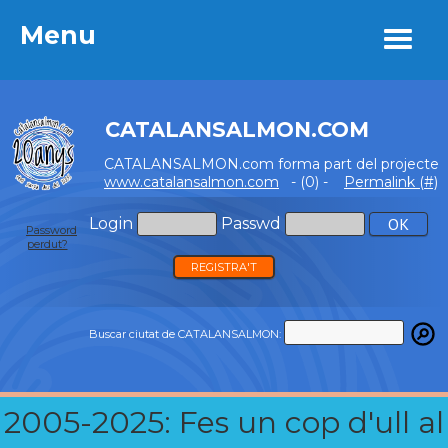
Menu
Menu
CATALANSALMON.COM
CATALANSALMON.com forma part del projecte
www.catalansalmon.com
- (0) -
Permalink (#)
Login
Passwd
Password
perdut?
REGISTRA'T
Buscar ciutat de CATALANSALMON:
2005-2025: Fes un cop d'ull al