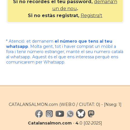
Si no recordes el teu password,
demana'n
un de nou
.
Si no estàs registrat,
Registra't
* Atenció: et demanem
el número que tens al teu
whatsapp
. Molta gent, tot i haver comprat un mòbil a
fora i tenir número estranger, manté el seu numero català
al whatsapp. Aquest és el que ens interessa perquè ens
comunicarem per Whatsapp.
CATALANSALMON.com (WEB:0 / CIUTAT: 0) -
[Nseg: 1]
Catalansalmon.com
-
4
.0 [
02·2025
]