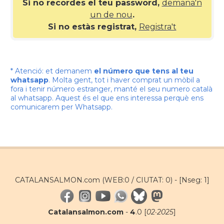
Si no recordes el teu password,
demana'n
un de nou
.
Si no estàs registrat,
Registra't
* Atenció: et demanem
el número que tens al teu
whatsapp
. Molta gent, tot i haver comprat un mòbil a
fora i tenir número estranger, manté el seu numero català
al whatsapp. Aquest és el que ens interessa perquè ens
comunicarem per Whatsapp.
CATALANSALMON.com (WEB:0 / CIUTAT: 0) -
[Nseg: 1]
Catalansalmon.com
-
4
.0 [
02·2025
]