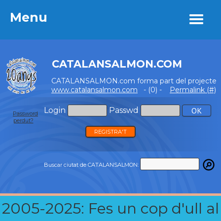
Menu
Menu
CATALANSALMON.COM
CATALANSALMON.com forma part del projecte
www.catalansalmon.com
- (0) -
Permalink (#)
Login
Passwd
Password
perdut?
REGISTRA'T
Buscar ciutat de CATALANSALMON:
2005-2025: Fes un cop d'ull al