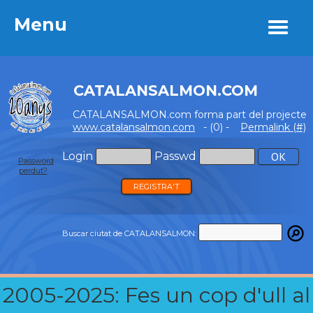
Menu
Menu
CATALANSALMON.COM
CATALANSALMON.com forma part del projecte
www.catalansalmon.com
- (0) -
Permalink (#)
Login
Passwd
Password
perdut?
REGISTRA'T
Buscar ciutat de CATALANSALMON:
2005-2025: Fes un cop d'ull al