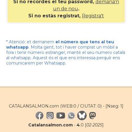
Si no recordes el teu password,
demana'n
un de nou
.
Si no estàs registrat,
Registra't
* Atenció: et demanem
el número que tens al teu
whatsapp
. Molta gent, tot i haver comprat un mòbil a
fora i tenir número estranger, manté el seu numero català
al whatsapp. Aquest és el que ens interessa perquè ens
comunicarem per Whatsapp.
CATALANSALMON.com (WEB:0 / CIUTAT: 0) -
[Nseg: 1]
Catalansalmon.com
-
4
.0 [
02·2025
]