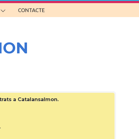
CONTACTE
MON
strats a Catalansalmon
.
.