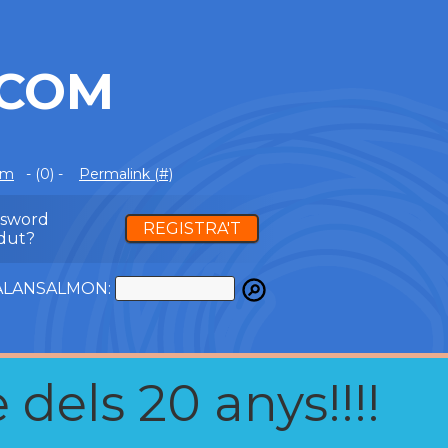
.COM
om
- (0) -
Permalink (#)
ssword
REGISTRA'T
dut?
ATALANSALMON:
 dels 20 anys!!!!