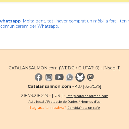
 whatsapp
. Molta gent, tot i haver comprat un mòbil a fora i te
ns comunicarem per Whatsapp.
CATALANSALMON.com (WEB:0 / CIUTAT: 0) -
[Nseg: 1]
Catalansalmon.com
-
4
.0 [
02·2025
]
216.73.216.223 - [ US ] -
info@catalansalmon.com
Avís legal / Protecció de Dades / Normes d'ús
T'agrada la iniciativa?
Convida'ns a un café