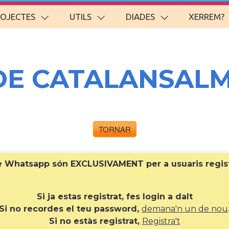
ROJECTES
UTILS
DIADES
XERREM?
DE CATALANSAL
TORNAR
de Whatsapp són EXCLUSIVAMENT per a
usuaris regi
Si ja estas registrat, fes login a dalt
Si no recordes el teu password,
demana'n un de nou
Si no estàs registrat,
Registra't