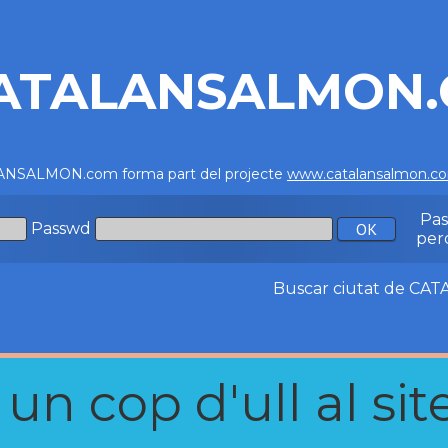
ATALANSALMON
NSALMON.com forma part del projecte
www.catalansalmon.c
Pa
Passwd
per
Buscar ciutat de C
n cop d'ull al site