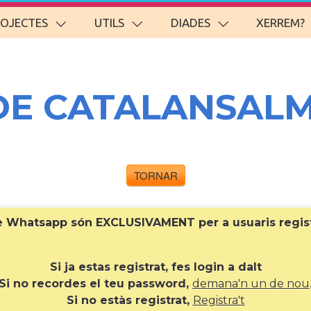
ROJECTES
UTILS
DIADES
XERREM?
DE CATALANSAL
TORNAR
de Whatsapp són EXCLUSIVAMENT per a
usuaris regi
Si ja estas registrat, fes login a dalt
Si no recordes el teu password,
demana'n un de nou
Si no estàs registrat,
Registra't