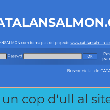
ATALANSALMON
NSALMON.com forma part del projecte
www.catalansalmon.c
Pa
Passwd
per
Buscar ciutat de C
n cop d'ull al site