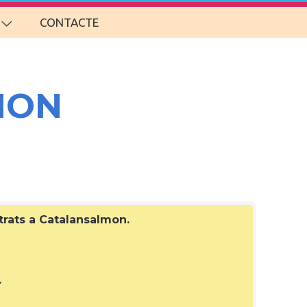
CONTACTE
MON
strats a Catalansalmon
.
.