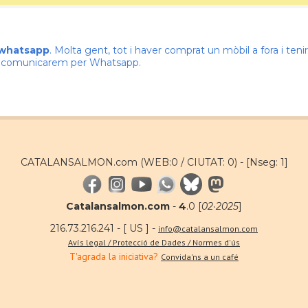
 whatsapp
. Molta gent, tot i haver comprat un mòbil a fora i te
ns comunicarem per Whatsapp.
CATALANSALMON.com (WEB:0 / CIUTAT: 0) -
[Nseg: 1]
Catalansalmon.com
-
4
.0 [
02·2025
]
216.73.216.241 - [ US ] -
info@catalansalmon.com
Avís legal / Protecció de Dades / Normes d'ús
T'agrada la iniciativa?
Convida'ns a un café