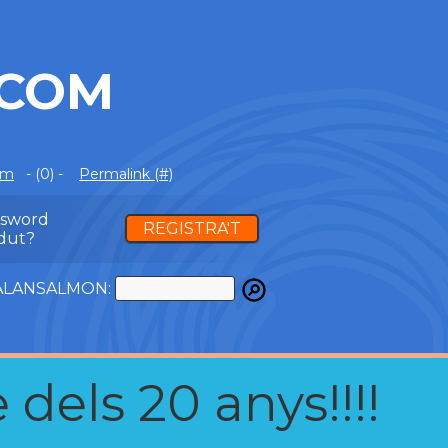
.COM
om
- (0) -
Permalink (#)
ssword
REGISTRA'T
dut?
ATALANSALMON:
 dels 20 anys!!!!