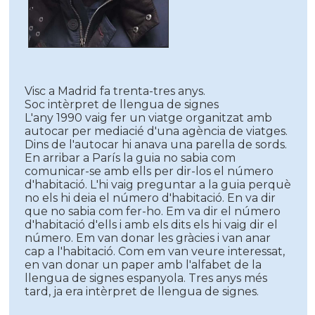
Visc a Madrid fa trenta-tres anys.
Soc intèrpret de llengua de signes
L'any 1990 vaig fer un viatge organitzat amb
autocar per mediacié d'una agència de viatges.
Dins de l'autocar hi anava una parella de sords.
En arribar a París la guia no sabia com
comunicar-se amb ells per dir-los el número
d'habitació. L'hi vaig preguntar a la guia perquè
no els hi deia el número d'habitació. En va dir
que no sabia com fer-ho. Em va dir el número
d'habitació d'ells i amb els dits els hi vaig dir el
número. Em van donar les gràcies i van anar
cap a l'habitació. Com em van veure interessat,
en van donar un paper amb l'alfabet de la
llengua de signes espanyola. Tres anys més
tard, ja era intèrpret de llengua de signes.