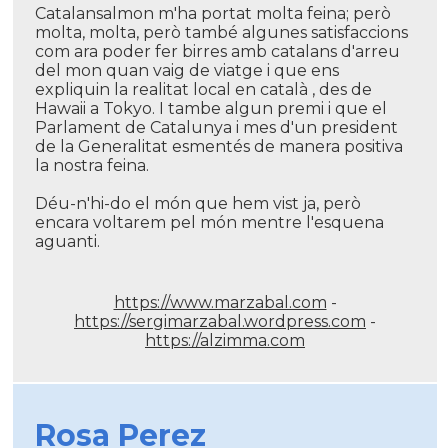
Catalansalmon m'ha portat molta feina; però
molta, molta, però també algunes satisfaccions
com ara poder fer birres amb catalans d'arreu
del mon quan vaig de viatge i que ens
expliquin la realitat local en català , des de
Hawaii a Tokyo. I tambe algun premi i que el
Parlament de Catalunya i mes d'un president
de la Generalitat esmentés de manera positiva
la nostra feina.
Déu-n'hi-do el món que hem vist ja, però
encara voltarem pel món mentre l'esquena
aguanti.
https://www.marzabal.com
-
https://sergimarzabal.wordpress.com
-
https://alzimma.com
Rosa Perez