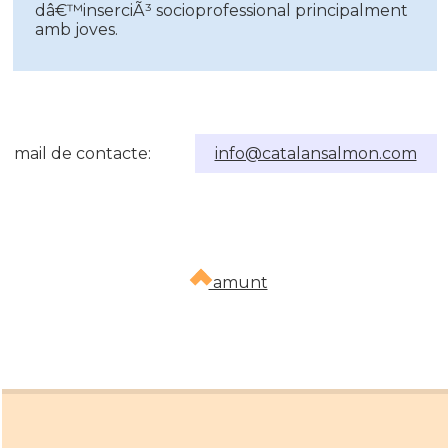
dâ€™inserciÃ³ socioprofessional principalment
amb joves.
mail de contacte:
info@catalansalmon.com
amunt