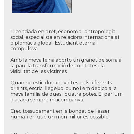
Llicenciada en dret, economia i antropologia
social, especialista en relacions internacionals i
diplomàcia global. Estudiant eterna i
compulsiva.
Amb la meva feina aporto un granet de sorra a
la pau, la transformació de conflictes i la
visibilitat de les ví­ctimes.
Quan no estic donant voltes pels diferents
orients, escric, llegeixo, cuino i em dedico a la
meva famí­lia de dues i quatre potes. El perfum
d'acacia sempre m'acompanya.
Crec tossudament en la bondat de l'èsser
humà i en qué un món millor és possible.