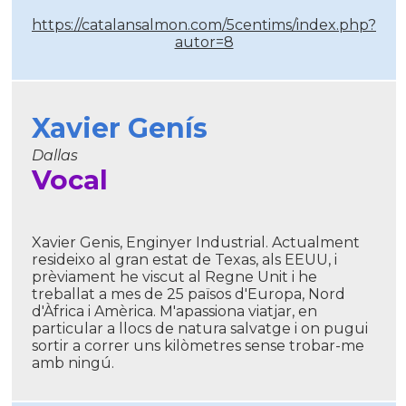
https://catalansalmon.com/5centims/index.php?
autor=8
Xavier Genís
Dallas
Vocal
Xavier Genis, Enginyer Industrial. Actualment
resideixo al gran estat de Texas, als EEUU, i
prèviament he viscut al Regne Unit i he
treballat a mes de 25 països d'Europa, Nord
d'Àfrica i Amèrica. M'apassiona viatjar, en
particular a llocs de natura salvatge i on pugui
sortir a correr uns kilòmetres sense trobar-me
amb ningú.