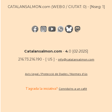
CATALANSALMON.com (WEB:0 / CIUTAT: 0) -
[Nseg: 1]
Catalansalmon.com
-
4
.0 [
02·2025
]
216.73.216.190 - [ US ] -
info@catalansalmon.com
Avís legal / Protecció de Dades / Normes d'ús
T'agrada la iniciativa?
Convida'ns a un café