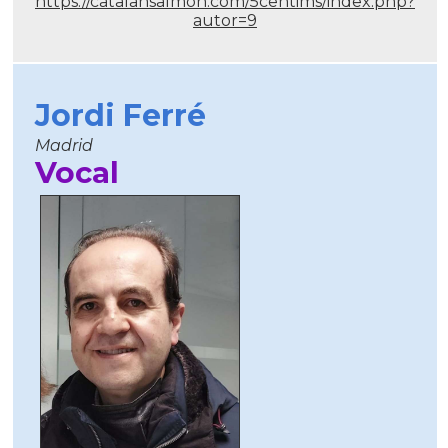
https://catalansalmon.com/5centims/index.php?
autor=9
Jordi Ferré
Madrid
Vocal