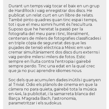
Durant un temps vaig tocar el baix en un grup
de HardRock i vaig enregistrar dos discs. He
publicat un relat curt en un llibre de relats.
També pinto quadres quan tinc espai i temps,
tot i que el meu somni humit és l'escultura.
Suposo que he heretat la passió per la
fotografia del meu pare i tinc, literalment,
centenars de milers de fotografies classificades i
en triple còpia de seguretat des que les
pujades de tensió elèctrica a Mèxic em van
cremar simultàniament dos discs durs externs i
vaig perdre milers i milers de fotos. Estic
sempre en lluita contra l'entropia i gairebé
sempre perdo. Tinc una edat en la qual crec
que ja no puc aprendre idiomes nous.
Soc dels que acumulen dades inútils i guanyen
al Trivial. Odio els plànols de cinema en que la
càmera no para quieta, gairebé tota la música
en 4x4, la publicitat, i la samarreta blanca del
Barça. M'agrada Bach, l'astronomia,
parametritzar i els sudokus.