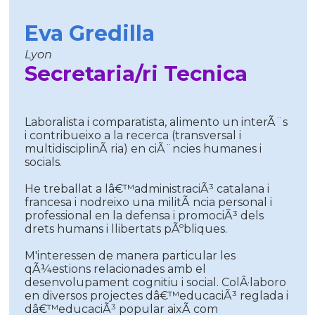
Eva Gredilla
Lyon
Secretaria/ri Tecnica
Laboralista i comparatista, alimento un interÃ¨s
i contribueixo a la recerca (transversal i
multidisciplinÃ ria) en ciÃ¨ncies humanes i
socials.
He treballat a lâ€™administraciÃ³ catalana i
francesa i nodreixo una militÃ ncia personal i
professional en la defensa i promociÃ³ dels
drets humans i llibertats pÃºbliques.
M'interessen de manera particular les
qÃ¼estions relacionades amb el
desenvolupament cognitiu i social. ColÂ·laboro
en diversos projectes dâ€™educaciÃ³ reglada i
dâ€™educaciÃ³ popular aixÃ­ com