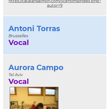
https://catalansalmon.com/5centims/index.php?
autor=9
Antoni Torras
Brusselles
Vocal
Aurora Campo
Tel Aviv
Vocal