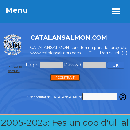
Menu
Menu
CATALANSALMON.COM
CATALANSALMON.com forma part del projecte
www.catalansalmon.com
- (0) -
Permalink (#)
Login
Passwd
Password
perdut?
REGISTRA'T
Buscar ciutat de CATALANSALMON:
2005-2025: Fes un cop d'ull al