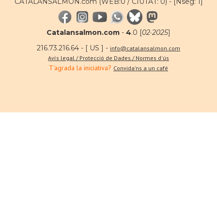
CATALANSALMON.com (WEB:0 / CIUTAT: 0) -
[Nseg: 1]
Catalansalmon.com
-
4
.0 [
02·2025
]
216.73.216.64 - [ US ] -
info@catalansalmon.com
Avís legal / Protecció de Dades / Normes d'ús
T'agrada la iniciativa?
Convida'ns a un café