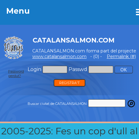
Menu
Menu
CATALANSALMON.COM
CATALANSALMON.com forma part del projecte
www.catalansalmon.com
- (0) -
Permalink (#)
Login
Passwd
Password
perdut?
REGISTRA'T
Buscar ciutat de CATALANSALMON:
2005-2025: Fes un cop d'ull al