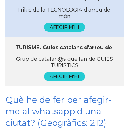
Frikis de la TECNOLOGIA d'arreu del
món
AFEGIR M'HI
TURISME. Guies catalans d'arreu del
Grup de catalan@s que fan de GUIES
TURISTICS
AFEGIR M'HI
Què he de fer per afegir-
me al whatsapp d'una
ciutat? (Geogràfics: 212)