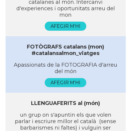
catalanes al món. Intercanvi
d'experiences i oportunitats arreu del
mon
AFEGIR M'HI
FOTÒGRAFS catalans (mon)
#catalansalmon_viatges
Apassionats de la FOTOGRAFIA d'arreu
del món
AFEGIR M'HI
LLENGUAFERITS al (món)
un grup on s'apuntin els que volen
parlar i escriure millor el català (sense
barbarismes ni faltes) i vulguin ser