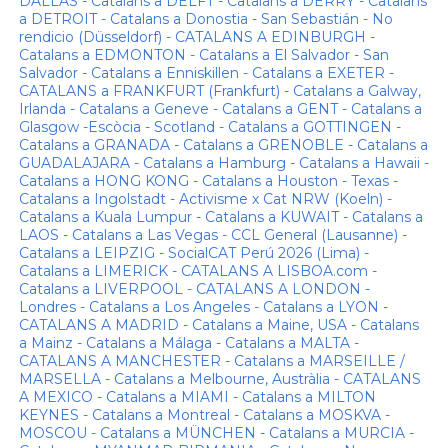
DALLAS - Catalans a DELFT - Catalans a DERRY - Catalans
a DETROIT - Catalans a Donostia - San Sebastián - No
rendicio (Düsseldorf) - CATALANS A EDINBURGH -
Catalans a EDMONTON - Catalans a El Salvador - San
Salvador - Catalans a Enniskillen - Catalans a EXETER -
CATALANS a FRANKFURT (Frankfurt) - Catalans a Galway,
Irlanda - Catalans a Geneve - Catalans a GENT - Catalans a
Glasgow -Escòcia - Scotland - Catalans a GOTTINGEN -
Catalans a GRANADA - Catalans a GRENOBLE - Catalans a
GUADALAJARA - Catalans a Hamburg - Catalans a Hawaii -
Catalans a HONG KONG - Catalans a Houston - Texas -
Catalans a Ingolstadt - Activisme x Cat NRW (Koeln) -
Catalans a Kuala Lumpur - Catalans a KUWAIT - Catalans a
LAOS - Catalans a Las Vegas - CCL General (Lausanne) -
Catalans a LEIPZIG - SocialCAT Perú 2026 (Lima) -
Catalans a LIMERICK - CATALANS A LISBOA.com -
Catalans a LIVERPOOL - CATALANS A LONDON -
Londres - Catalans a Los Angeles - Catalans a LYON -
CATALANS A MADRID - Catalans a Maine, USA - Catalans
a Mainz - Catalans a Málaga - Catalans a MALTA -
CATALANS A MANCHESTER - Catalans a MARSEILLE /
MARSELLA - Catalans a Melbourne, Austràlia - CATALANS
A MEXICO - Catalans a MIAMI - Catalans a MILTON
KEYNES - Catalans a Montreal - Catalans a MOSKVA -
MOSCOU - Catalans a MÜNCHEN - Catalans a MURCIA -