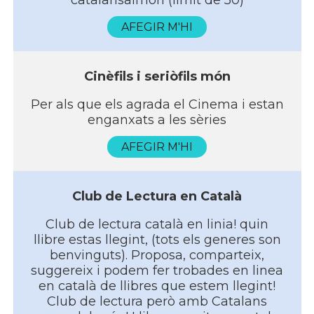
catalansalmon (limit de 50)
AFEGIR M'HI
Cinèfils i seriòfils món
Per als que els agrada el Cinema i estan
enganxats a les sèries
AFEGIR M'HI
Club de Lectura en Català
Club de lectura català en linia! quin
llibre estas llegint, (tots els generes son
benvinguts). Proposa, comparteix,
suggereix i podem fer trobades en linea
en català de llibres que estem llegint!
Club de lectura però amb Catalans