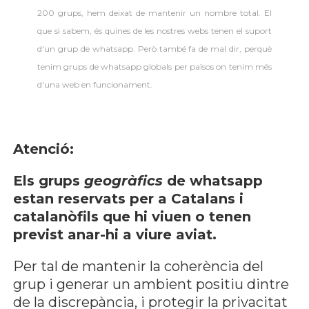
200 grups, hem deixat de mantenir un nombre total. El
que si sabem, és quines de les nostres webs tenen el suport
d'un grup de whatsapp. Però també fa de mal dir, perquè
tenim grups de whatsapp globals per països on tenim més
d'una web en funcionament.
Atenció:
Els grups
geogràfics
de whatsapp
estan reservats per a Catalans i
catalanòfils que hi viuen o tenen
previst anar-hi a viure aviat.
Per tal de mantenir la coherència del
grup i generar un ambient positiu dintre
de la discrepància, i protegir la privacitat