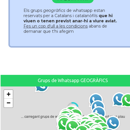
Els grups
geogràfics
de whatsapp estan
reservats per a Catalans i catalanòfils
que hi
viuen o tenen previst anar-hi a viure aviat.
Fes un cop d'ull a les condicions
abans de
demanar que t'hi afegim
Grups de Whatsapp GEOGRÀFICS
+
−
... carregant grups de whatsapp geogràfics... un moment si us plau