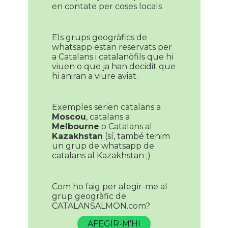
en contate per coses locals
Els grups geogràfics de
whatsapp estan reservats per
a Catalans i catalanòfils que hi
viuen o que ja han decidit que
hi aniran a viure aviat.
Exemples serien catalans a
Moscou
, catalans a
Melbourne
o Catalans al
Kazakhstan
(sí, també tenim
un grup de whatsapp de
catalans al Kazakhstan ;)
Com ho faig per afegir-me al
grup geogràfic de
CATALANSALMON.com?
AFEGIR-M'HI