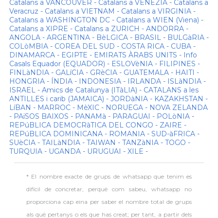
Catalans a VANCOUVER - Catalans a VENEZIA - Catalans a
Veracruz - Catalans a VIETNAM - Catalans a VIRGINIA -
Catalans a WASHINGTON DC - Catalans a WIEN (Viena) -
Catalans a XIPRE - Catalans a ZURICH - ANDORRA -
ANGOLA - ARGENTINA - BèLGICA - BRASIL - BULGàRIA -
COLòMBIA - COREA DEL SUD - COSTA RICA - CUBA -
DINAMARCA - EGIPTE - EMIRATS ÀRABS UNITS - Info
Casals Equador (EQUADOR) - ESLOVèNIA - FILIPINES -
FINLàNDIA - GALíCIA - GRèCIA - GUATEMALA - HAITI -
HONGRIA - ÍNDIA - INDONESIA - IRLANDA - ISLàNDIA -
ISRAEL - Amics de Catalunya (ITàLIA) - CATALANS a les
ANTILLES i carib (JAMAICA) - JORDàNIA - KAZAKHSTAN -
LíBAN - MARROC - MèXIC - NORUEGA - NOVA ZELANDA
- PAïSOS BAIXOS - PANAMà - PARAGUAI - POLòNIA -
REPúBLICA DEMOCRàTICA DEL CONGO - ZAIRE -
REPúBLICA DOMINICANA - ROMANIA - SUD-àFRICA -
SUèCIA - TAILàNDIA - TAIWAN - TANZàNIA - TOGO -
TURQUIA - UGANDA - URUGUAI - XILE -
* El nombre exacte de grups de whatsapp que tenim es
difícil de concretar, perquè com sabeu, whatsapp no
proporciona cap eina per saber el nombre total de grups
als què pertanys o els que has creat; per tant, a partir dels