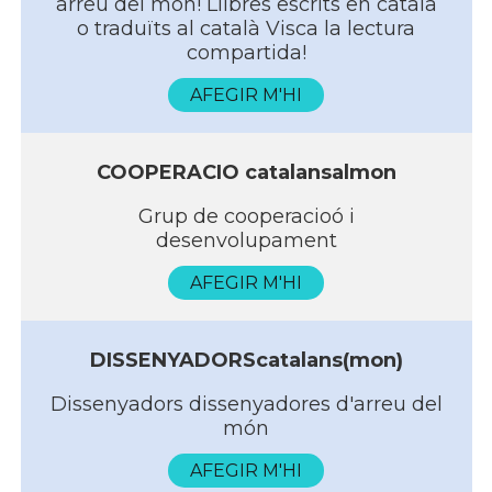
arreu del món! Llibres escrits en catala
o traduïts al català Visca la lectura
compartida!
AFEGIR M'HI
COOPERACIO catalansalmon
Grup de cooperacioó i
desenvolupament
AFEGIR M'HI
DISSENYADORScatalans(mon)
Dissenyadors dissenyadores d'arreu del
món
AFEGIR M'HI