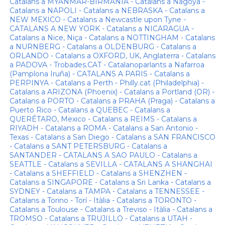
Catalans a MYANMAR-BIRMANIA - Catalans a Nagoya -
Catalans a NAPOLI - Catalans a NEBRASKA - Catalans a
NEW MEXICO - Catalans a Newcastle upon Tyne -
CATALANS A NEW YORK - Catalans a NICARAGUA -
Catalans a Nice, Niça - Catalans a NOTTINGHAM - Catalans
a NURNBERG - Catalans a OLDENBURG - Catalans a
ORLANDO - Catalans a OXFORD, UK, Anglaterra - Catalans
a PADOVA - Trobades.CAT - Catalanoparlants a Nafarroa
(Pamplona Iruña) - CATALANS A PARIS - Catalans a
PERPINYA - Catalans a Perth - Philly.cat (Philadelphia) -
Catalans a ARIZONA (Phoenix) - Catalans a Portland (OR) -
Catalans a PORTO - Catalans a PRAHA (Praga) - Catalans a
Puerto Rico - Catalans a QUEBEC - Catalans a
QUERÉTARO, Mexico - Catalans a REIMS - Catalans a
RIYADH - Catalans a ROMA - Catalans a San Antonio -
Texas - Catalans a San Diego - Catalans a SAN FRANCISCO
- Catalans a SANT PETERSBURG - Catalans a
SANTANDER - CATALANS A SAO PAULO - Catalans a
SEATTLE - Catalans a SEVILLA - CATALANS A SHANGHAI
- Catalans a SHEFFIELD - Catalans a SHENZHEN -
Catalans a SINGAPORE - Catalans a Sri Lanka - Catalans a
SYDNEY - Catalans a TAMPA - Catalans a TENNESSEE -
Catalans a Torino - Torí - Itàlia - Catalans a TORONTO -
Catalans a Toulouse - Catalans a Treviso - Itàlia - Catalans a
TROMSO - Catalans a TRUJILLO - Catalans a UTAH -