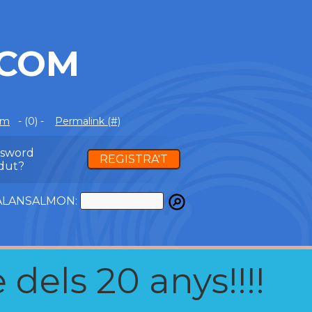
.COM
om
- (0) -
Permalink (#)
ssword
REGISTRA'T
dut?
ATALANSALMON:
 dels 20 anys!!!!