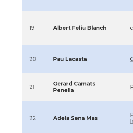
19
Albert Feliu Blanch
20
Pau Lacasta
Gerard Camats
21
P
Penella
22
Adela Sena Mas
I