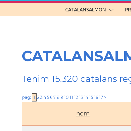
CATALANSALMON
P
CATALANSALM
Tenim 15.320 catalans re
pag:
1
2
3
4
5
6
7
8
9
10
11
12
13
14
15
16
17
>
nom