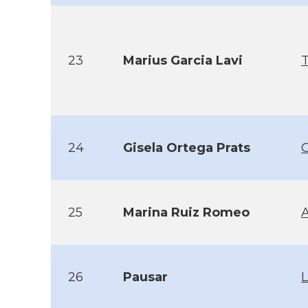
23
Marius Garcia Lavi
T
24
Gisela Ortega Prats
C
25
Marina Ruiz Romeo
26
Pausar
L