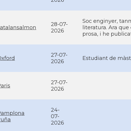
2026
Soc enginyer, tan
28-07-
catalansalmon
literatura. Ara que
2026
prosa, i he publica
27-07-
Oxford
Estudiant de màst
2026
27-07-
aris
2026
24-
Pamplona
07-
ruña
2026