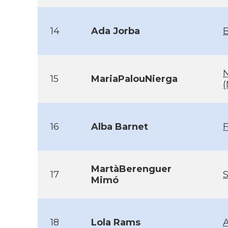
14
Ada Jorba
B
15
MariaPalouNierga
(
16
Alba Barnet
MartàBerenguer
17
S
Mimó
18
Lola Rams