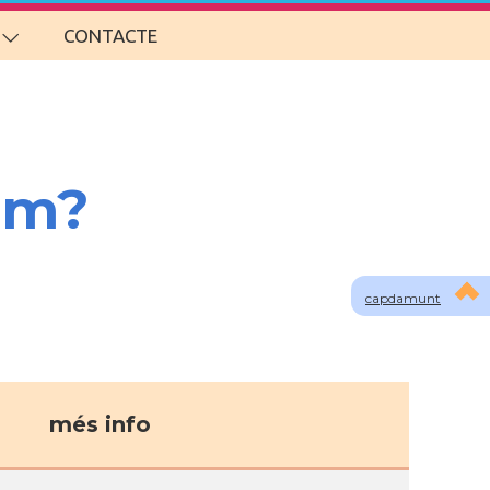
CONTACTE
om?
capdamunt
més info