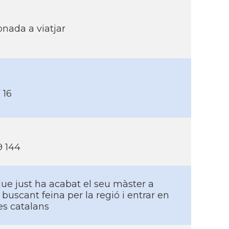
onada a viatjar
 16
9 144
que just ha acabat el seu màster a
c buscant feina per la regió i entrar en
es catalans