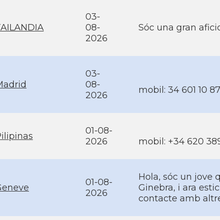
03-
TAILANDIA
08-
Sóc una gran afici
2026
03-
Madrid
08-
mobil: 34 601 10 87
2026
01-08-
ilipinas
2026
mobil: +34 620 38
Hola, sóc un jove 
01-08-
Geneve
Ginebra, i ara esti
2026
contacte amb altr