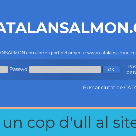
ATALANSALMON
NSALMON.com forma part del projecte
www.catalansalmon.c
Pa
Passwd
per
Buscar ciutat de C
n cop d'ull al site