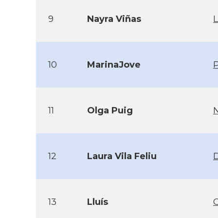
9
Nayra Viñas
10
MarinaJove
P
11
Olga Puig
12
Laura Vila Feliu
13
Lluís