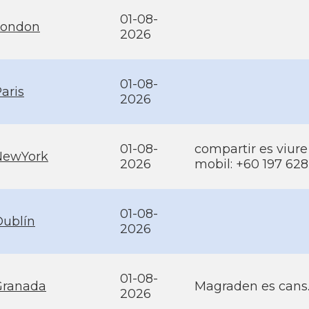
01-08-
London
2026
01-08-
aris
2026
01-08-
compartir es viure
NewYork
2026
mobil: +60 197 628
01-08-
Dublín
2026
01-08-
Granada
Magraden es cans
2026