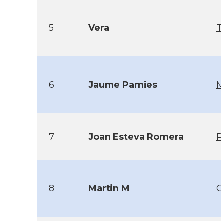
5
Vera
6
Jaume Pamies
7
Joan Esteva Romera
P
8
Martin M