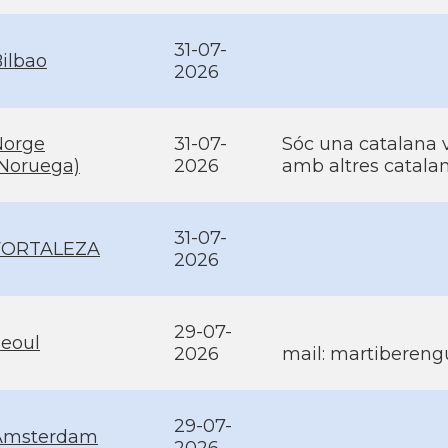
31-07-
ilbao
2026
Norge
31-07-
Sóc una catalana v
Noruega)
2026
amb altres catalan
31-07-
FORTALEZA
2026
29-07-
eoul
2026
mail: martibere
29-07-
Amsterdam