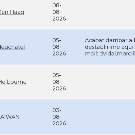
08-
Den Haag
08-
2026
05-
Acabat darribar a
Neuchatel
08-
destablir-me aqui
2026
mail: dvidal.morc
05-
Melbourne
08-
2026
03-
TAIWAN
08-
2026