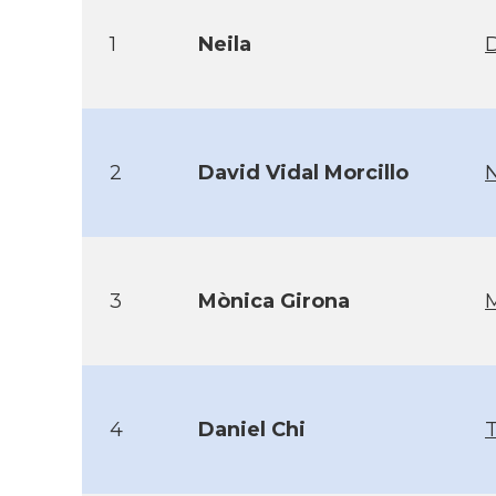
1
Neila
2
David Vidal Morcillo
3
Mònica Girona
4
Daniel Chi