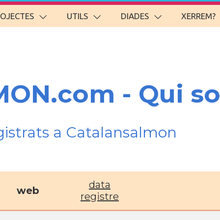
ROJECTES
UTILS
DIADES
XERREM?
ON.com - Qui s
gistrats a Catalansalmon
data
web
registre